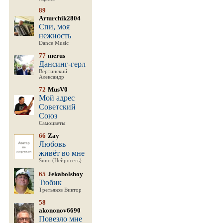
89
Arturchik2804
Спи, моя
нежность
Dance Music
77
merus
Дансинг-герл
Вертинский
Александр
72
MusV0
Мой адрес
Советский
Союз
Самоцветы
66
Zay
Любовь
живёт во мне
Suno (Нейросеть)
65
Jekabolshoy
Тюбик
Третьяков Виктор
58
akononov6690
Повезло мне