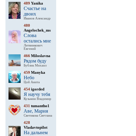
489
Yanika
Счастье на
двоих
Иванов Александр
480
Angelochek_ms
Слова
остались мне
Литвинкович
Евгений
466
Miloslavna
Рядом буду
Бублик Михаил
459
Manyka
Небо
Цой Анита
454
igorded
Я научу тебя
Кузьмин Владимир
431
tumantho1
Аве, Мария
Светикова Светлана
428
Vladavtopilot
На дальнем