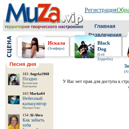
Регистрация
Обра
Главная
Развлечения
Искала
Black
(Земфира)
Dog
(Led
Zeppelin)
Песня дня
З
(А
183
Angela1968
Поздно
У Вас нет прав для доступа к ст
Бужинская
Екатерина
163
Marka64
Небесный
калькулятор
Митяев Олег
154
Al-Abra
Как забыть
тебя