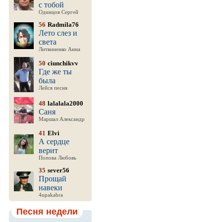
с тобой
Одинцов Сергей
56
Radmila76
Лето слез и
света
Литвиненко Анна
50
ciunchikvv
Где же ты
была
Лейся песня
48
lalalala2000
Саня
Маршал Александр
41
Elvi
А сердце
верит
Попова Любовь
35
sever56
Прощай
навеки
4upakabra
Песня недели