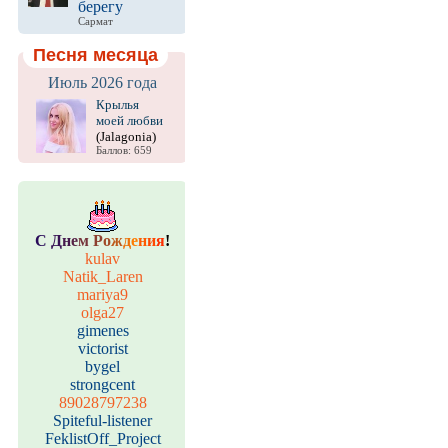
берегу
Сармат
Песня месяца
Июль 2026 года
Крылья
моей любви
(Jalagonia)
Баллов: 659
С
Д
н
е
м
Р
о
ж
д
е
н
и
я
!
kulav
Natik_Laren
mariya9
olga27
gimenes
victorist
bygel
strongcent
89028797238
Spiteful-listener
FeklistOff_Project