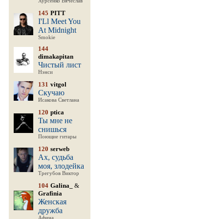
Хурсенко Вячеслав
145
PITT
I'Ll Meet You
At Midnight
Smokie
144
dimakapitan
Чистый лист
Нэнси
131
vitgol
Скучаю
Исакова Светлана
120
ptica
Ты мне не
снишься
Поющие гитары
120
serweb
Ах, судьба
моя, злодейка
Трегубов Виктор
104
Galina_
&
Grafinia
Женская
дружба
Афина