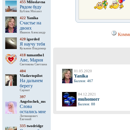
455
Miloslavna
Рядом буду
Бублик Михаил
422
Yanika
Счастье на
двоих
Иванов Александр
Комме
420
igorded
Я научу тебя
Кузьмин Владимир
418
tumantho1
Аве, Мария
Светикова Светлана
404
01.05.2020
Vladavtopilot
Yanika
На дальнем
Баллов: 467
берегу
Сармат
04.12.2021
397
muhomorr
Angelochek_ms
Баллов: 88
Слова
остались мне
Литвинкович
Евгений
335
twodridge