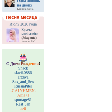
Одна любовь
на двоих
Карпук Елена
Песня месяца
Июль 2026 года
Крылья
моей любви
(Jalagonia)
Баллов: 659
С
Д
н
е
м
Р
о
ж
д
е
н
и
я
!
Snack
slavik0886
artdiva
Sax_and_Sex
RussiaPiter
-GALYHMEN-
Alfia71
sportage81
Rest_Jah
az0