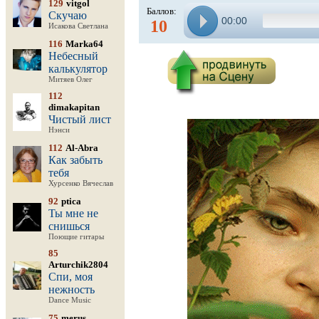
129
vitgol
Баллов:
Скучаю
00:00
10
Исакова Светлана
116
Marka64
Небесный
калькулятор
Митяев Олег
112
dimakapitan
Чистый лист
Нэнси
112
Al-Abra
Как забыть
тебя
Хурсенко Вячеслав
92
ptica
Ты мне не
снишься
Поющие гитары
85
Arturchik2804
Спи, моя
нежность
Dance Music
75
merus