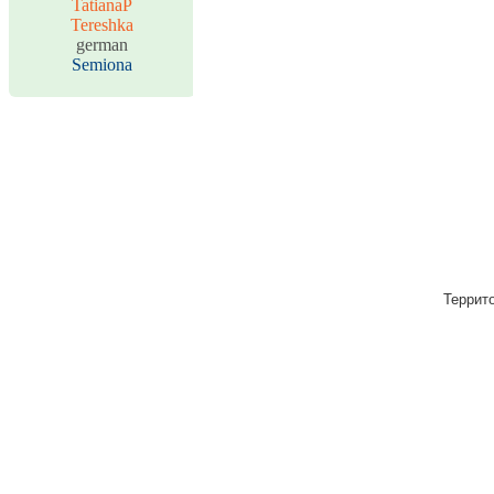
TatianaP
Tereshka
german
Semiona
Террито