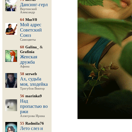
Дансинг-герл
Вертинский
Александр
64
MusV0
Мой адрес
Советский
Союз
Самоцветы
60
Galina_
&
Grafinia
Женская
дружба
Афина
58
serweb
Ах, судьба
моя, злодейка
Трегубов Виктор
56
marinka9
Над
пропастью во
ржи
Аллегрова Ирина
55
Radmila76
Лето слез и