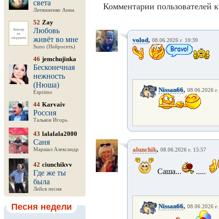
света
Комментарии пользователей к
Литвиненко Анна
52
Zay
Любовь
живёт во мне
,
volod
08.06.2026 г. 10:39
Suno (Нейросеть)
46
jemchujinka
Бесконечная
нежность
(Нюша)
,
Nissan66
08.06.2026 г.
Esprimo
44
Karvaiv
Россия
Тальков Игорь
43
lalalala2000
Саня
,
alunchik
Маршал Александр
08.06.2026 г. 15:57
42
ciunchikvv
Саша...
.....
Где же ты
была
Лейся песня
,
Песня недели
Nissan66
08.06.2026 г.