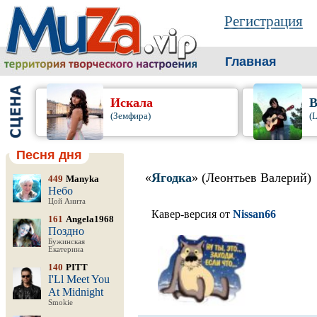
Регистрация
Главная
Искала
B
(Земфира)
(
Песня дня
«
Ягодка
» (Леонтьев Валерий)
449
Manyka
Небо
Цой Анита
Кавер-версия от
Nissan66
161
Angela1968
Поздно
Бужинская
Екатерина
140
PITT
I'Ll Meet You
At Midnight
Smokie