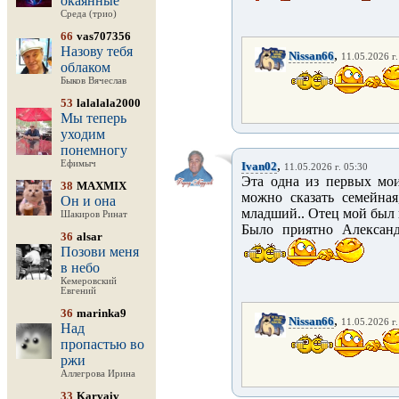
окаянные
Среда (трио)
66
vas707356
Назову тебя
,
Nissan66
11.05.2026 г.
облаком
Быков Вячеслав
53
lalalala2000
Мы теперь
уходим
понемногу
,
Ефимыч
Ivan02
11.05.2026 г. 05:30
Эта одна из первых мои
38
MAXMIX
можно сказать семейна
Он и она
младший.. Отец мой был 
Шакиров Ринат
Было приятно Алексан
36
alsar
Позови меня
в небо
Кемеровский
Евгений
36
marinka9
,
Nissan66
11.05.2026 г.
Над
пропастью во
ржи
Аллегрова Ирина
33
Karvaiv