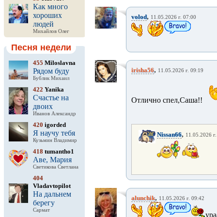
Как много
хороших
,
volod
11.05.2026 г. 07:00
людей
Михайлов Олег
Песня недели
455
Miloslavna
,
irisha56
Рядом буду
11.05.2026 г. 09:19
Бублик Михаил
422
Yanika
Счастье на
Отлично спел,Саша!!
двоих
Иванов Александр
420
igorded
Я научу тебя
,
Nissan66
11.05.2026 г.
Кузьмин Владимир
418
tumantho1
Аве, Мария
Светикова Светлана
404
Vladavtopilot
На дальнем
,
alunchik
11.05.2026 г. 09:42
берегу
Сармат
ура