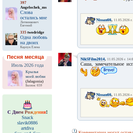
397
Angelochek_ms
Слова
остались мне
,
Nissan66
11.05.2026 г.
Литвинкович
Евгений
335
twodridge
Одна любовь
на двоих
Карпук Елена
Песня месяца
,
NikSFilm2014
11.05.2026 г. 14:
Саша, замечательное ис
Июль 2026 года
Крылья
моей любви
(Jalagonia)
Баллов: 659
,
Nissan66
11.05.2026 г.
С
Д
н
е
м
Р
о
ж
д
е
н
и
я
!
Snack
slavik0886
artdiva
Комментарии могут оставл