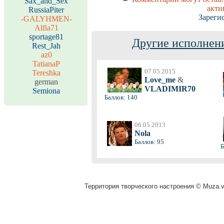
Sax_and_Sex
акти
RussiaPiter
Зареги
-GALYHMEN-
Alfia71
sportage81
Другие исполнени
Rest_Jah
az0
TatianaP
07.05.2015
Tereshka
Love_me
&
german
VLADIMIR70
Semiona
Баллов: 140
06.05.2013
Nola
Баллов: 95
Б
Территория творческого настроения © Muza.vi