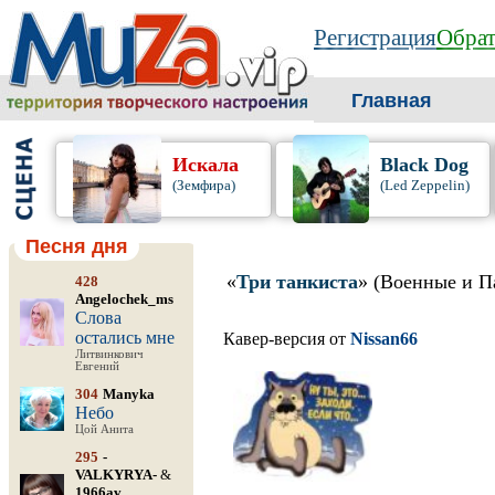
Регистрация
Обрат
Главная
Искала
Black Dog
(Земфира)
(Led Zeppelin)
Песня дня
«
Три танкиста
» (Военные и П
428
Angelochek_ms
Слова
остались мне
Кавер-версия от
Nissan66
Литвинкович
Евгений
304
Manyka
Небо
Цой Анита
295
-
VALKYRYA-
&
1966av