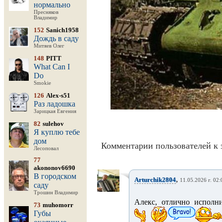
нормально
Пресняков
Владимир
152
Sanich1958
Дождь в саду
Митяев Олег
148
PITT
What Can I
Do
Smokie
126
Alex-s51
Раз ладошка
Зарицкая Евгения
82
sulehov
Я куплю тебе
дом
Комментарии пользователей к 
Лесоповал
77
akononov6690
В городском
,
Arturchik2804
11.05.2026 г. 02:
саду
Трошин Владимир
Алекс, отлично исполни
73
muhomorr
Губы