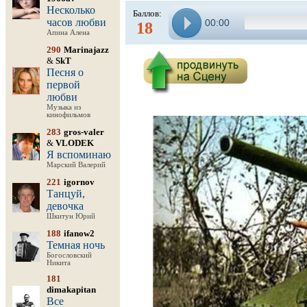
Несколько
Баллов:
часов любви
00:00
18
Апина Алена
290
Marinajazz
&
SkT
Песня о
первой
любви
Музыка из
кинофильмов
283
gros-valer
&
VLODEK
Я вспоминаю
Марский Валерий
221
igornov
Танцуй,
девочка
Шкитун Юрий
188
ifanow2
Темная ночь
Богословский
Никита
181
dimakapitan
Все