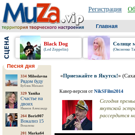
Регистрация
Об
Главная
Black Dog
Солнце 
(Led Zeppelin)
(Овсиенко Т
Песня дня
«
Приезжайте в Якутск!
» (Сах
334
Miloslavna
Рядом буду
Бублик Михаил
Кавер-версия от
NikSFilm2014
329
Yanika
Счастье на
Сегодня премье
двоих
якутской эстра
Иванов Александр
рассердится н
264
Boris907
Вокализ 15
Вокализы
201
Marka64