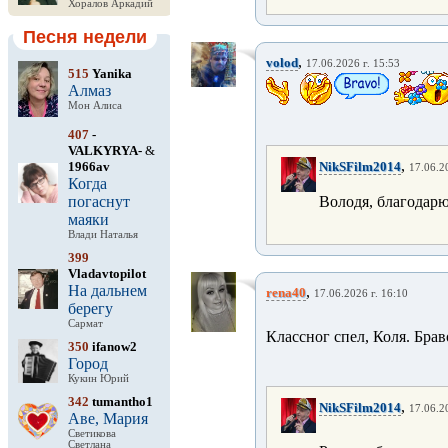
Хоралов Аркадий
Песня недели
,
volod
17.06.2026 г. 15:53
515
Yanika
Алмаз
Мон Алиса
407
-
VALKYRYA-
&
,
1966av
NikSFilm2014
17.06.2
Когда
погаснут
Володя, благодарю
маяки
Влади Наталья
399
Vladavtopilot
На дальнем
,
rena40
17.06.2026 г. 16:10
берегу
Сармат
Классног спел, Коля. Бра
350
ifanow2
Город
Кукин Юрий
342
tumantho1
,
NikSFilm2014
17.06.2
Аве, Мария
Светикова
Светлана