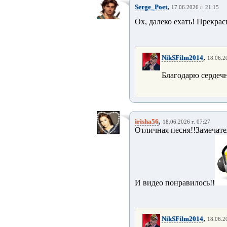
,
Serge_Poet
17.06.2026 г. 21:15
Ох, далеко ехать! Прекра
,
NikSFilm2014
18.06.2
Благодарю сердечн
,
irisha56
18.06.2026 г. 07:27
Отличная песня!!Замечате
И видео понравилось!!
,
NikSFilm2014
18.06.2