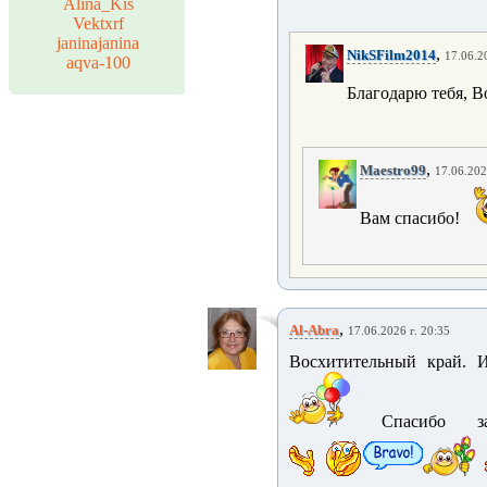
Alina_Kis
Vektxrf
janinajanina
,
NikSFilm2014
17.06.2
aqva-100
Благодарю тебя, В
,
Maestro99
17.06.202
Вам спасибо!
,
Al-Abra
17.06.2026 г. 20:35
Восхитительный край. И
Спасибо за 