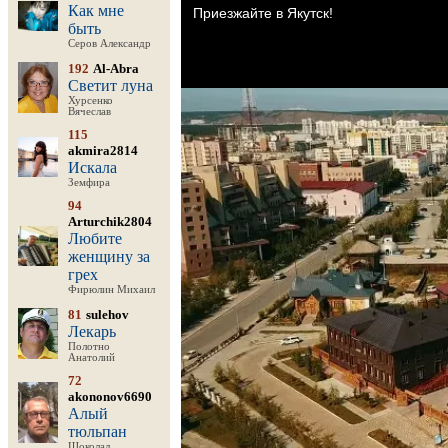
Как мне
быть
Серов Александр
192
Al-Abra
Светит луна
Хурсенко
Вячеслав
115
akmira2814
Искала
Земфира
94
Arturchik2804
Любите
женщину за
грех
Фирюлин Михаил
81
sulehov
Лекарь
Полотно
Анатолий
72
akononov6690
Алый
тюльпан
Шоколад