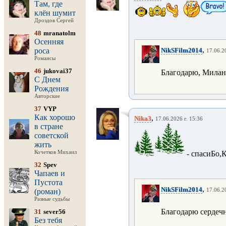
Там, где
клён шумит
Дроздов Сергей
48
mranatolm
Осенняя
,
роса
NikSFilm2014
17.06.2
Романсы
46
jukovai37
Благодарю, Милана
С Днем
Рождения
Авторские
37
VYP
Как хорошо
,
Nika3
17.06.2026 г. 15:36
в стране
советской
жить
Кочетков Михаил
- спасиБо,
32
Spev
Чапаев и
Пустота
,
NikSFilm2014
(роман)
17.06.2
Разные судьбы
Благодарю сердечн
31
sever56
Без тебя