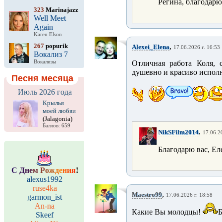
Регина, благодарю
323
Marinajazz
Well Meet
Again
Karen Elson
267
popurik
,
Alexei_Elena
17.06.2026 г. 16:53
Вокализ 7
Вокализы
Отличная работа Коля, 
душевно и красиво испол
Песня месяца
Июль 2026 года
Крылья
моей любви
(Jalagonia)
Баллов: 659
,
NikSFilm2014
17.06.2
Благодарю вас, Ел
С
Д
н
е
м
Р
о
ж
д
е
н
и
я
!
alexus1992
ruse4ka
,
Maestro99
17.06.2026 г. 18:58
garmon_ist
An-na
Какие Вы молодцы!
Б
Skeef