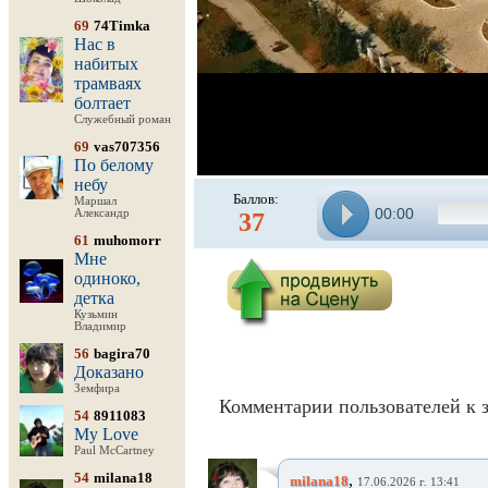
69
74Timka
Нас в
набитых
трамваях
болтает
Служебный роман
69
vas707356
По белому
небу
Баллов:
Маршал
00:00
Александр
37
61
muhomorr
Мне
одиноко,
детка
Кузьмин
Владимир
56
bagira70
Доказано
Земфира
Комментарии пользователей к 
54
8911083
My Love
Paul McCartney
54
milana18
,
milana18
17.06.2026 г. 13:41