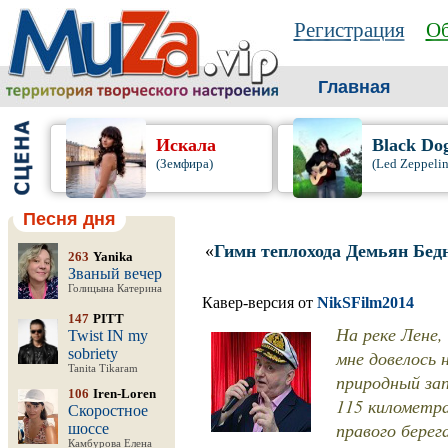
Регистрация
Об
Главная
Искала
Black Do
(Земфира)
(Led Zeppelin
Песня дня
«
Гимн теплохода Демьян Бед
263
Yanika
Званый вечер
Голицына Катерина
Кавер-версия от
NikSFilm2014
147
PITT
На реке Лене,
Twist IN my
sobriety
мне довелось 
Tanita Tikaram
природный зап
106
Iren-Loren
115 километра
Скоростное
правого берег
шоссе
Камбурова Елена