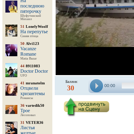
На
последнюю
пятерочку
Шуфутинский
Михаил
51
LonelyWoolf
На перепутье
Синяя птица
50
Alvi123
Vacanze
Romane
Matia Bazar
44
8911083
Doctor Doctor
UFO
Баллов:
41
mranatolm
00:00
30
Отцвели
хризантемы
Романсы
36
vartedik50
Трое
Лесоповал
31
VETER36
Листья
желтые