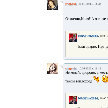
,
irisha56
10.06.2026 г. 08:34
Отлично,Коля!!А я тоже н
,
NikSFilm2014
10.06.
Благодарю, Ира, д
,
singerin
10.06.2026 г. 11:12
Николай, здорово, а мест
таком теплоходе!
,
NikSFilm2014
10.06.