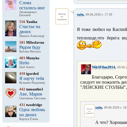
Слова
остались мне
Литвинкович
,
sain
09.06.2026 г. 17:39
Евгений
516
Yanika
Счастье на
Я тоже любил на Каспийс
двоих
Иванов Александр
теплоходе,что берега в
501
Miloslavna
Рядом буду
Бублик Михаил
483
Manyka
Небо
,
NikSFilm2014
Цой Анита
09.06.
459
igorded
Благодарю, Серг
Я научу тебя
следует не пожалеть де
Кузьмин Владимир
"ЛЕНСКИЕ СТОЛБЫ", эт
442
tumantho1
Аве, Мария
Светикова Светлана
431
twodridge
,
sain
09.06.2026 г. 18
Одна любовь
на двоих
Карпук Елена
А что? Хорошая 