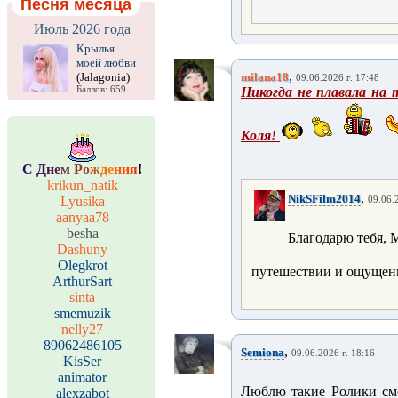
Песня месяца
Июль 2026 года
Крылья
моей любви
,
(Jalagonia)
milana18
09.06.2026 г. 17:48
Баллов: 659
Никогда не плавала на
Коля!
С
Д
н
е
м
Р
о
ж
д
е
н
и
я
!
krikun_natik
,
NikSFilm2014
Lyusika
09.06.
aanyaa78
besha
Благодарю тебя, 
Dashuny
Olegkrot
путешествии и ощуще
ArthurSart
sinta
smemuzik
nelly27
89062486105
,
Semiona
09.06.2026 г. 18:16
KisSer
animator
Люблю такие Ролики смо
alexzabot