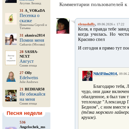
Комментарии пользователей к 
Агутин Леонид
31
A_VOKaDA
Песенка о
сказке
,
elenaduffy
09.06.2026 г. 17:22
Никитины Сергей и
Татьяна
Коля, я правда тебе зави
когда училась. Но чест
31
akmira2814
Красиво спел
Помни меня
Catharsis (Москва)
И сегодня я прямо тут по
28
SASHA-
NEXT
Август
Синяя птица
27
Olly
,
NikSFilm2014
09.06.
Edelweiss
Julie Andrews
Благодарю тебя, 
21
BEDHAR58
чудо, они даже включе
Не обижайся
обалденное, я был там 
на меня
теплоходе "Александр
Синяя птица
Бедном", с ним вместе
(тёзка морского лайнер
Песня недели
круизе).
536
Angelochek_ms