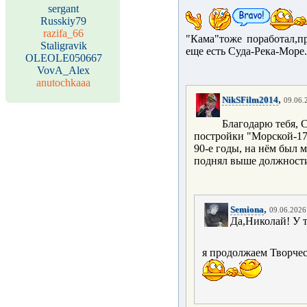
sergant
Russkiy79
razifa_66
"Кама"тоже поработал,п
Staligravik
еще есть Суда-Река-Море
OLEOLE050667
VovA_Alex
anutochkaaa
,
NikSFilm2014
09.06.
Благодарю тебя, 
постройки "Морской-17"
90-е годы, на нём был 
поднял выше должности
,
Semiona
09.06.2026 
Да,Николай! У т
я продолжаем Творчес