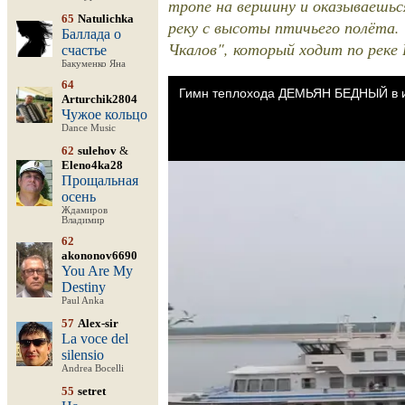
тропе на вершину и оказываешьс
65
Natulichka
реку с высоты птичьего полёта. 
Баллада о
Чкалов", который ходит по реке 
счастье
Бакуменко Яна
64
Arturchik2804
Чужое кольцо
Dance Music
62
sulehov
&
Eleno4ka28
Прощальная
осень
Ждамиров
Владимир
62
akononov6690
You Are My
Destiny
Paul Anka
57
Alex-sir
La voce del
silensio
Andrea Bocelli
55
setret