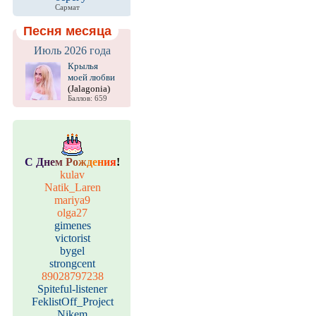
Сармат
Песня месяца
Июль 2026 года
Крылья
моей любви
(Jalagonia)
Баллов: 659
С
Д
н
е
м
Р
о
ж
д
е
н
и
я
!
kulav
Natik_Laren
mariya9
olga27
gimenes
victorist
bygel
strongcent
89028797238
Spiteful-listener
FeklistOff_Project
Nikem