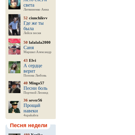
света
Литвиненко Анна
52
ciunchikvv
Где же ты
была
Лейся песня
50
lalalala2000
Саня
Маршал Александр
43
Elvi
А сердце
верит
Попова Любовь
40
Mingo57
Песни боль
Портной Леонид
36
sever56
Прощай
навеки
4upakabra
Песня недели
489
Yanika