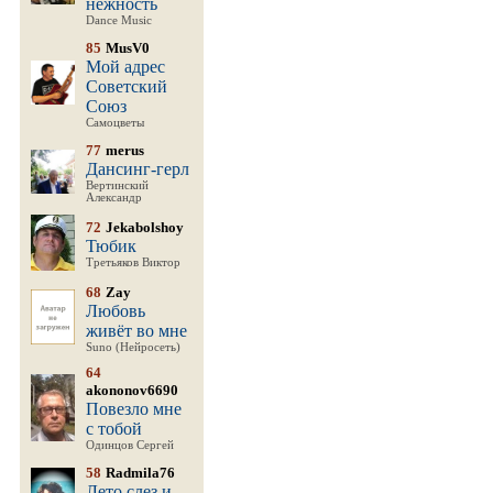
нежность
Dance Music
85
MusV0
Мой адрес
Советский
Союз
Самоцветы
77
merus
Дансинг-герл
Вертинский
Александр
72
Jekabolshoy
Тюбик
Третьяков Виктор
68
Zay
Любовь
живёт во мне
Suno (Нейросеть)
64
akononov6690
Повезло мне
с тобой
Одинцов Сергей
58
Radmila76
Лето слез и