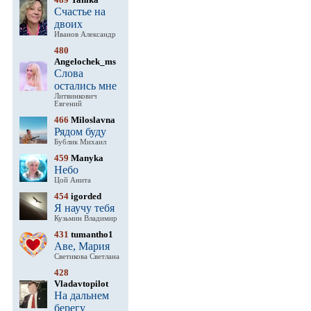
Счастье на
двоих
Иванов Александр
480
Angelochek_ms
Слова
остались мне
Литвинкович
Евгений
466
Miloslavna
Рядом буду
Бублик Михаил
459
Manyka
Небо
Цой Анита
454
igorded
Я научу тебя
Кузьмин Владимир
431
tumantho1
Аве, Мария
Светикова Светлана
428
Vladavtopilot
На дальнем
берегу