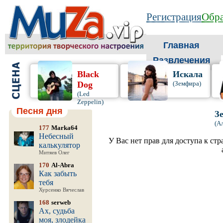
Регистрация
Обра
Главная
Развлечения
Black
Искала
Dog
(Земфира)
(Led
Zeppelin)
Песня дня
З
(А
177
Marka64
Небесный
У Вас нет прав для доступа к ст
калькулятор
Митяев Олег
170
Al-Abra
Как забыть
тебя
Хурсенко Вячеслав
168
serweb
Ах, судьба
моя, злодейка