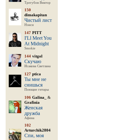
Трегубов Виктор
150
dimakapitan
Чистый лист
Нэнси
147
PITT
I'Ll Meet You
At Midnight
Smokie
144
vitgol
Скучаю
Исакова Светлана
127
ptica
Ты мне не
снишься
Поющие гитары
106
Galina_
&
Grafinia
Женская
дружба
Афина
102
Arturchik2804
Спи, моя