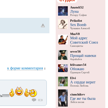
Anatoli52
Луна
Ротару София
Prikolist
Sex Bomb
Чумаков Алексей
MusV0
Мой адрес
Советский Союз
Самоцветы
sever56
Прощай навеки
4upakabra
felivanov54
к форме комментария
↓
Обожаю
Одинцов Сергей
Elvi
А сердце верит
Попова Любовь
ciunchikvv
!!!!!!
Где же ты была
Лейся песня