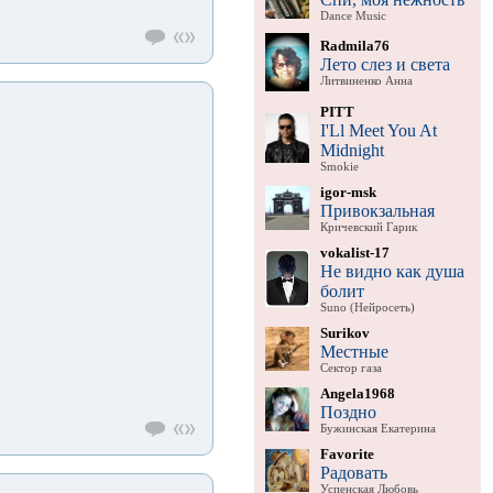
Dance Music
Radmila76
Лето слез и света
Литвиненко Анна
PITT
I'Ll Meet You At
Midnight
Smokie
igor-msk
Привокзальная
Кричевский Гарик
vokalist-17
Не видно как душа
болит
Suno (Нейросеть)
Surikov
Местные
Сектор газа
Angela1968
Поздно
Бужинская Екатерина
Favorite
Радовать
Успенская Любовь