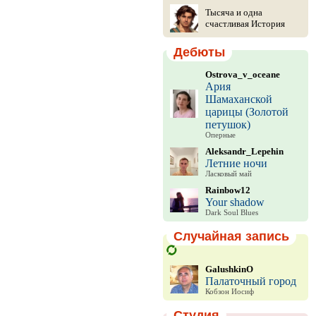
Тысяча и одна
счастливая История
Дебюты
Ostrova_v_oceane
Ария
Шамаханской
царицы (Золотой
петушок)
Оперные
Aleksandr_Lepehin
Летние ночи
Ласковый май
Rainbow12
Your shadow
Dark Soul Blues
Случайная запись
GalushkinO
Палаточный город
Кобзон Иосиф
Студия