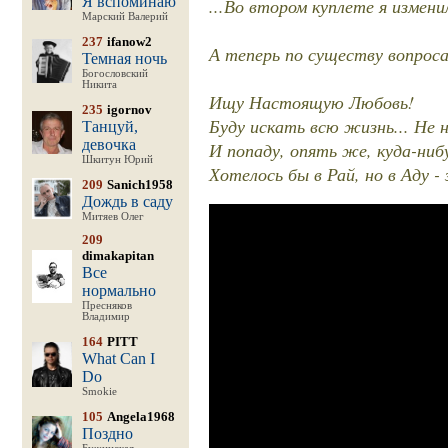
Я вспоминаю
...Во втором куплете я измени
Марский Валерий
237
ifanow2
А теперь по существу вопроса.
Темная ночь
Богословский
Никита
Ищу Настоящую Любовь!
235
igornov
Буду искать всю жизнь... Не на
Танцуй,
девочка
И попаду, опять же, куда-ниб
Шкитун Юрий
Хотелось бы в Рай, но в Аду -
209
Sanich1958
Дождь в саду
Митяев Олег
209
dimakapitan
Все
нормально
Пресняков
Владимир
164
PITT
What Can I
Do
Smokie
105
Angela1968
Поздно