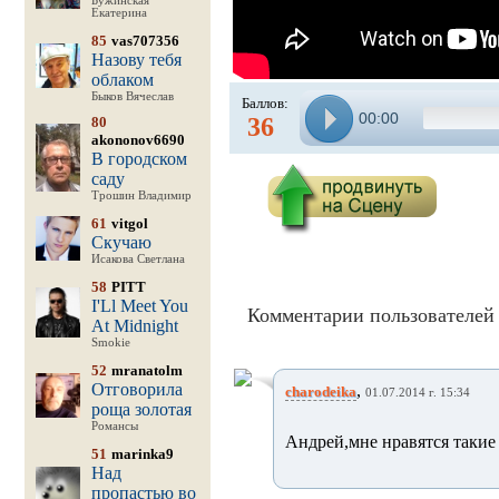
Бужинская
Екатерина
85
vas707356
Назову тебя
облаком
Быков Вячеслав
Баллов:
00:00
36
80
akononov6690
В городском
саду
Трошин Владимир
61
vitgol
Скучаю
Исакова Светлана
58
PITT
I'Ll Meet You
Комментарии пользователей 
At Midnight
Smokie
52
mranatolm
Отговорила
,
charodeika
01.07.2014 г. 15:34
роща золотая
Романсы
Андрей,мне нравятся такие
51
marinka9
Над
пропастью во