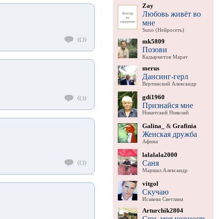
Zay
Любовь живёт во
мне
Suno (Нейросеть)
mk5809
Позови
Кадырметов Марат
merus
Дансинг-герл
Вертинский Александр
gdi1960
Признайся мне
Никитский Николай
Galina_
&
Grafinia
Женская дружба
Афина
lalalala2000
Саня
Маршал Александр
vitgol
Скучаю
Исакова Светлана
Arturchik2804
Спи, моя нежность