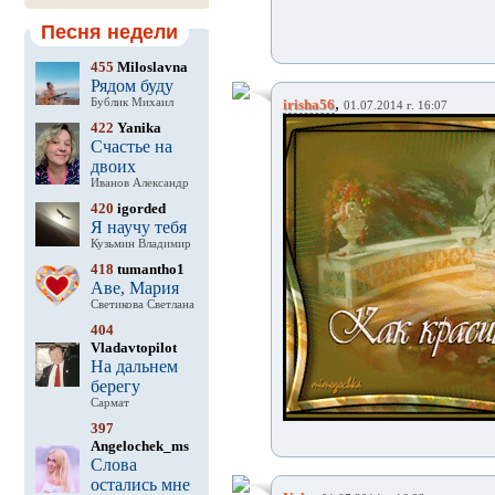
Песня недели
455
Miloslavna
Рядом буду
,
Бублик Михаил
irisha56
01.07.2014 г. 16:07
422
Yanika
Счастье на
двоих
Иванов Александр
420
igorded
Я научу тебя
Кузьмин Владимир
418
tumantho1
Аве, Мария
Светикова Светлана
404
Vladavtopilot
На дальнем
берегу
Сармат
397
Angelochek_ms
Слова
остались мне