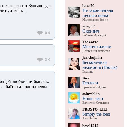
 не только по Булгакову, а
baxa70
Не законченная
ить и жечь...
песня о волке
Мамажанов Борис
adagio5
Скрипач
Кобяков Аркадий
TeoZorro
Мелочи жизни
Добрынин Вячеслав
jemchujinka
Бесконечная
нежность (Нюша)
Esprimo
Biss
оящей любви не бывает....
Геологи
бабочка однодневка....
Бржевская Ирина
solnyshkin
Наше лето
Валентин Стрыкало
PROSTO_LILI
Simply the best
Ани Лорак
besel1212