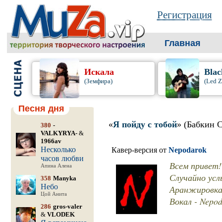
Регистрация
Главная
Искала
Blac
(Земфира)
(Led Z
Песня дня
«
Я пойду с тобой
» (Бабкин С
380
-
VALKYRYA-
&
1966av
Несколько
Кавер-версия от
Nepodarok
часов любви
Всем привет!
Апина Алена
Случайно усл
358
Manyka
Небо
Аранжировка,
Цой Анита
Вокал - Nepo
286
gros-valer
&
VLODEK