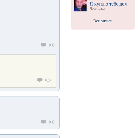
Я куплю тебе дом
Лесоповал
Все записи