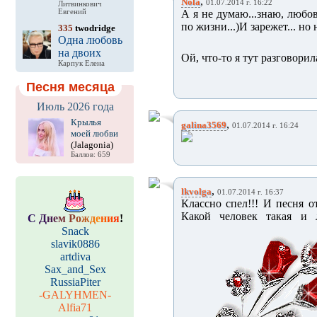
,
Nola
01.07.2014 г. 16:22
Литвинкович
Евгений
А я не думаю...знаю, любов
по жизни...)И зарежет... но
335
twodridge
Одна любовь
на двоих
Ой, что-то я тут разговорил
Карпук Елена
Песня месяца
Июль 2026 года
Крылья
,
galina3569
01.07.2014 г. 16:24
моей любви
(Jalagonia)
Баллов: 659
,
lkvolga
01.07.2014 г. 16:37
Классно спел!!! И песня о
Какой человек такая и 
С
Д
н
е
м
Р
о
ж
д
е
н
и
я
!
Snack
slavik0886
artdiva
Sax_and_Sex
RussiaPiter
-GALYHMEN-
Alfia71