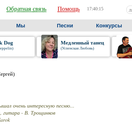
Обратная связь
Помощь
17:40:16
Мы
Песни
Конкурсы
k Dog
Медленный танец
eppelin)
(Успенская Любовь)
ергей)
ышал очень интересную песню...
 гитара - В. Трощинков
darok