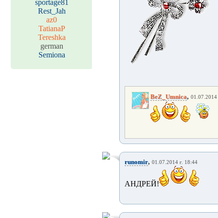
sportage81
Rest_Jah
az0
TatianaP
Tereshka
german
Semiona
,
BeZ_Umnica
01.07.2014 
,
runomir
01.07.2014 г. 18:44
АНДРЕЙ!