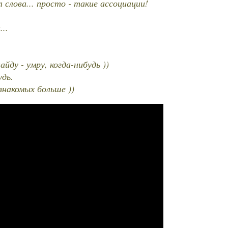
л слова... просто - такие ассоциации!
..
йду - умру, когда-нибудь ))
удь.
 знакомых больше ))