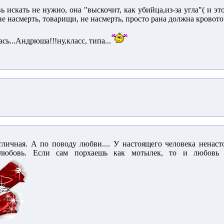
ь искать не нужно, она "выскочит, как убийца,из-за угла"( и это
 не насмерть, товарищи, не насмерть, просто рана должна кровоточ
ась...Андрюша!!!ну,класс, типа...
тличная. А по поводу любви.... У настоящего человека ненаст
любовь. Если сам порхаешь как мотылек, то и любовь - 