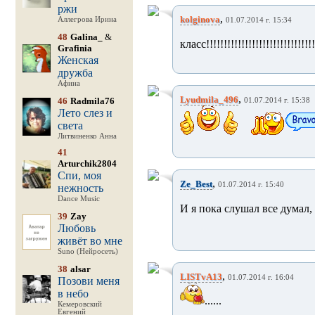
ржи
,
kolginova
Аллегрова Ирина
01.07.2014 г. 15:34
48
Galina_
&
класс!!!!!!!!!!!!!!!!!!!!!!!!!!!!!!!
Grafinia
Женская
дружба
Афина
,
Lyudmila_496
46
Radmila76
01.07.2014 г. 15:38
Лето слез и
света
Литвиненко Анна
41
Arturchik2804
Спи, моя
,
Ze_Best
01.07.2014 г. 15:40
нежность
Dance Music
И я пока слушал все думал, 
39
Zay
Любовь
живёт во мне
Suno (Нейросеть)
38
alsar
,
LISTvA13
01.07.2014 г. 16:04
Позови меня
в небо
......
Кемеровский
Евгений