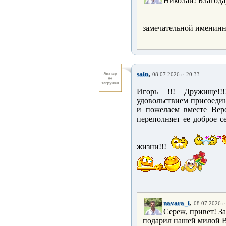
Николай! Благода
замечательной именинн
,
sain
08.07.2026 г. 20:33
Игорь !!! Дружище!!
удовольствием присоеди
и пожелаем вместе Веро
переполняет ее доброе с
жизни!!!
,
navara_i
08.07.2026 г
Сереж, привет! З
подарил нашей милой Вер