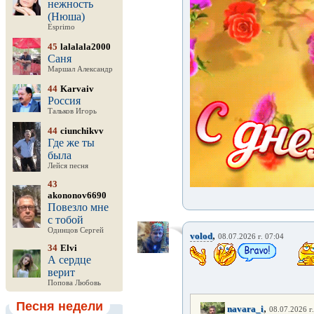
нежность
(Нюша)
Esprimo
45
lalalala2000
Саня
Маршал Александр
44
Karvaiv
Россия
Тальков Игорь
44
ciunchikvv
Где же ты
была
Лейся песня
43
akononov6690
Повезло мне
с тобой
Одинцов Сергей
,
volod
08.07.2026 г. 07:04
34
Elvi
А сердце
верит
Попова Любовь
Песня недели
,
navara_i
08.07.2026 г