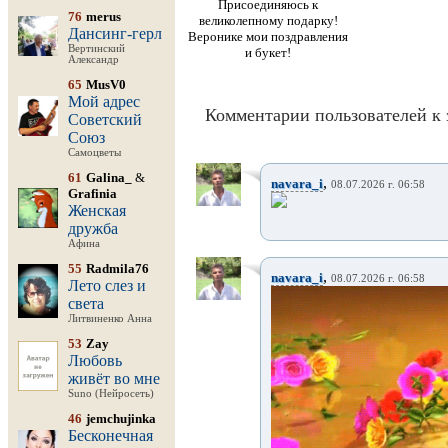
Присоединяюсь к
76
merus
великолепному подарку!
Дансинг-герл
Веронике мои поздравления
Вертинский
и букет!
Александр
65
MusV0
Мой адрес
Комментарии пользователей к 
Советский
Союз
Самоцветы
61
Galina_
&
,
navara_i
08.07.2026 г. 06:58
Grafinia
Женская
дружба
Афина
55
Radmila76
,
navara_i
08.07.2026 г. 06:58
Лето слез и
света
Литвиненко Анна
53
Zay
Любовь
живёт во мне
Suno (Нейросеть)
46
jemchujinka
Бесконечная