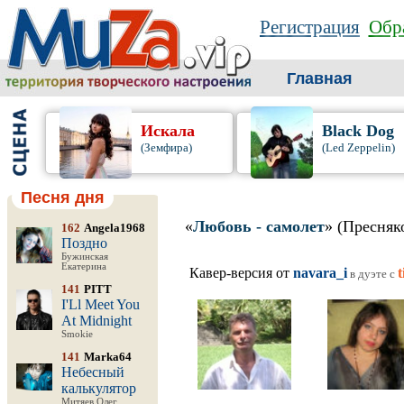
Регистрация
Обра
Главная
Искала
Black Dog
(Земфира)
(Led Zeppelin)
Песня дня
«
Любовь - самолет
» (Пресняк
162
Angela1968
Поздно
Бужинская
Екатерина
Кавер-версия от
navara_i
t
в дуэте c
141
PITT
I'Ll Meet You
At Midnight
Smokie
141
Marka64
Небесный
калькулятор
Митяев Олег