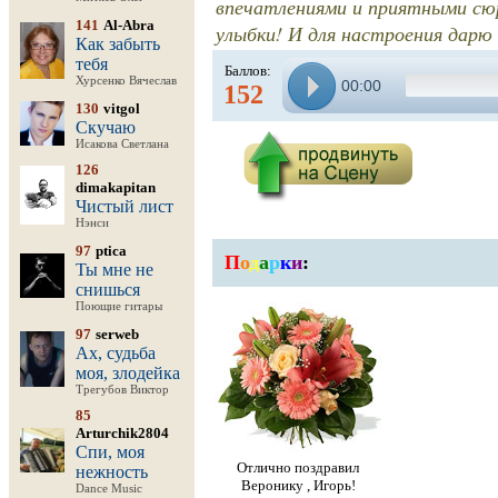
впечатлениями и приятными сю
141
Al-Abra
улыбки! И для настроения дарю 
Как забыть
тебя
Баллов:
Хурсенко Вячеслав
00:00
152
130
vitgol
Скучаю
Исакова Светлана
126
dimakapitan
Чистый лист
Нэнси
97
ptica
П
о
д
а
р
к
и
:
Ты мне не
снишься
Поющие гитары
97
serweb
Ах, судьба
моя, злодейка
Трегубов Виктор
85
Arturchik2804
Спи, моя
Отлично поздравил
нежность
Веронику , Игорь!
Dance Music