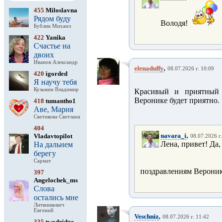
455
Miloslavna
Рядом буду
Володя!
Бублик Михаил
422
Yanika
Счастье на
двоих
Иванов Александр
,
elenaduffy
08.07.2026 г. 10:09
420
igorded
Я научу тебя
Кузьмин Владимир
Красивый и приятный 
Веронике будет приятно.
418
tumantho1
Аве, Мария
Светикова Светлана
404
,
navara_i
Vladavtopilot
08.07.2026 г
Лена, привет! Да,
На дальнем
берегу
Сармат
поздравлениям Веронике
397
Angelochek_ms
Слова
остались мне
Литвинкович
Евгений
,
Veschniz
08.07.2026 г. 11:42
335
twodridge