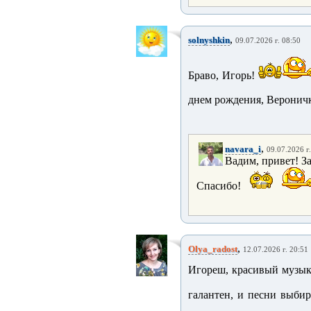
,
solnyshkin
09.07.2026 г. 08:50
Браво, Игорь!
днем рождения, Вероничк
,
navara_i
09.07.2026 г
Вадим, привет! З
Спасибо!
,
Olya_radost
12.07.2026 г. 20:51
Игореш, красивый музык
галантен, и песни выби