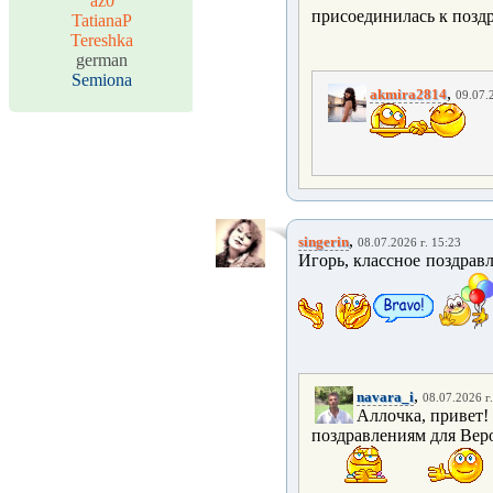
az0
присоединилась к позд
TatianaP
Tereshka
german
Semiona
,
akmira2814
09.07.
,
singerin
08.07.2026 г. 15:23
Игорь, классное поздрав
,
navara_i
08.07.2026 г
Аллочка, привет! 
поздравлениям для Верон