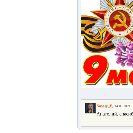
,
Nataly_F
14.05.2021 г
Анатолий, спасиб