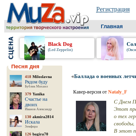
Регистрация
Главная
Black Dog
Сол
(Led Zeppelin)
(Овси
Песня дня
«
Баллада о военных летч
418
Miloslavna
Рядом буду
Бублик Михаил
Кавер-версия от
Nataly_F
379
Yanika
Счастье на
С Днем П
двоих
Этот пра
Иванов Александр
о тех ге
130
akmira2814
Искала
свободы,
Земфира
В этот п
126
bagira70