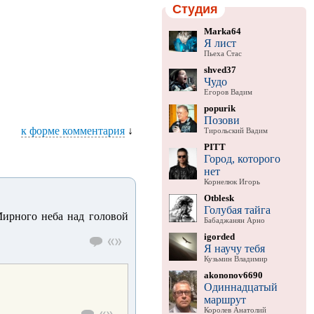
Студия
Marka64
Я лист
Пьеха Стас
shved37
Чудо
Егоров Вадим
popurik
Позови
к форме комментария
↓
Тирольский Вадим
PITT
Город, которого
нет
Корнелюк Игорь
Otblesk
Голубая тайга
ирного неба над головой
Бабаджанян Арно
igorded
Я научу тебя
Кузьмин Владимир
akononov6690
Одиннадцатый
маршрут
Королев Анатолий