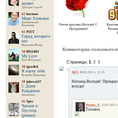
шумит
Дроздов Сергей
62
barmen
Море Азовское
Бажиновский
Очень красиво,Наталья! С
Красив
Владимир
Праздником!
Наташе
61
PITT
Город, которого
нет
Корнелюк Игорь
Комментарии пользователе
58
8911083
My Love
Paul McCartney
Страницы:
1
2
3
58
igorded
Я научу тебя
,
SkT
09.05.2021 г. 22:15
Кузьмин Владимир
Наташа,Володя! Прекрас
50
jukovai37
С Днем
всегда!
Рождения
Авторские
45
Spev
,
Nataly_F
Чапаев и
14.05.2021 г
Татьяна
Пустота
(роман)