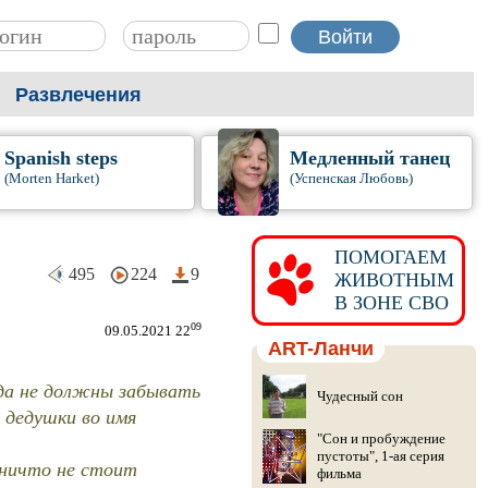
Развлечения
Spanish steps
Медленный танец
(Morten Harket)
(Успенская Любовь)
ПОМОГАЕМ
495
224
9
ЖИВОТНЫМ
В ЗОНЕ СВО
09
09.05.2021 22
ART-Ланчи
да не должны забывать
Чудесный сон
 дедушки во имя
"Сон и пробуждение
пустоты", 1-ая серия
 ничто не стоит
фильма