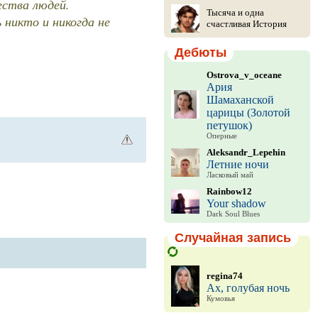
ества людей.
Тысяча и одна
 никто и никогда не
счастливая История
Дебюты
Ostrova_v_oceane
Ария
Шамаханской
царицы (Золотой
петушок)
Оперные
Aleksandr_Lepehin
Летние ночи
Ласковый май
Rainbow12
Your shadow
Dark Soul Blues
Случайная запись
regina74
Ах, голубая ночь
Кумовья