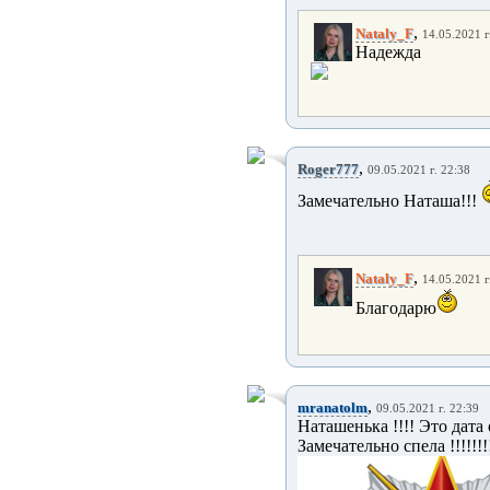
,
Nataly_F
14.05.2021 г
Надежда
,
Roger777
09.05.2021 г. 22:38
Замечательно Наташа!!!
,
Nataly_F
14.05.2021 г
Благодарю
,
mranatolm
09.05.2021 г. 22:39
Наташенька !!!! Это дата 
Замечательно спела !!!!!!!