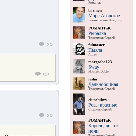
Романсы
barmen
Море Азовское
Бажиновский Владимир
POMAHTuK
Рыбалка
Трофимов Сергей
fulmaster
Пыяла
Аигел
margosha123
Sway
Michael Buble
lesha
Дальнобойная
Трофимов Сергей
ciunchikvv
Розы красные
Сухачев Сергей
POMAHTuK
Короче, дело к
ночи
Трофимов Сергей