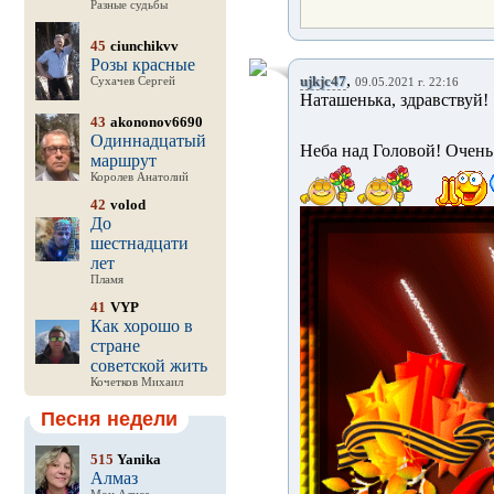
Разные судьбы
45
ciunchikvv
Розы красные
,
ujkjc47
Сухачев Сергей
09.05.2021 г. 22:16
Наташенька, здравству
43
akononov6690
Одиннадцатый
Неба над Головой! Очен
маршрут
Королев Анатолий
42
volod
До
шестнадцати
лет
Пламя
41
VYP
Как хорошо в
стране
советской жить
Кочетков Михаил
Песня недели
515
Yanika
Алмаз