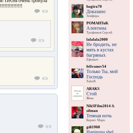
я! Песня очень тронула
!!!!!!!!!!!!
bagira70
Доказано
Земфира
POMAHTuK
Алевтина
Трофимов Сергей
lalalala2000
Не бродить, не
мять в кустах
багряных
Ефимыч
felivanov54
Только Ты, мой
Господь
XakeR
ARAKS
Стой
Жека
NikSFilm2014
&
silman
Темная ночь
Бернес Марк
gdi1960
Haniguna shel