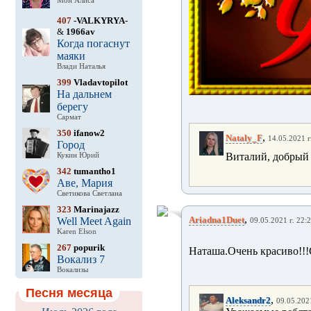
Мон Алиса
407
-VALKYRYA-
&
1966av
Когда погаснут
маяки
Влади Наталья
399
Vladavtopilot
На дальнем
берегу
Сармат
350
ifanow2
,
Nataly_F
14.05.2021 г
Город
Виталий, добрый 
Кукин Юрий
342
tumantho1
Аве, Мария
Светикова Светлана
323
Marinajazz
,
Ariadna1Duet
Well Meet Again
09.05.2021 г. 22:
Karen Elson
267
popurik
Наташа.Очень красиво!!!
Вокализ 7
Вокализы
Песня месяца
,
Aleksandr2
09.05.2021