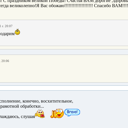
! С праздником великой Победы! Счастья ВАМ дорогие ,здоровь
гда великолепно!Я Вас обожаю!!!!!!!!!!!!!!!!!!!! Спасибо ВАМ!!!!!!!
 г. 20:07
годарим
. 20:06
сполнение, конечно, восхитительное,
грамотной обработки...
слаждаюсь, слушая