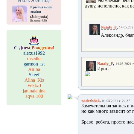
Июль 2026 года
Уважаемые ребята
душу, исполнено, как все
Крылья моей
любви
(Jalagonia)
Баллов: 659
,
Nataly_F
14.05.2021
Александр, бла
С
Д
н
е
м
Р
о
ж
д
е
н
и
я
!
alexus1992
ruse4ka
,
garmon_ist
Nataly_F
14.05.2021 г
Ирина
An-na
Skeef
Alina_Kis
Vektxrf
janinajanina
aqva-100
,
nadezhda4
09.05.2021 г. 22:37
Замечательная запись и и
но как много зависит от 
Браво, ребята, просто на