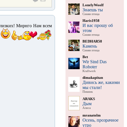
LonelyWoolf
Знаешь ты
Синяя птица
Haris1958
И вас прошу об
лизких! Мирнго Нам всем
этом
Синяя птица
BEDHAR58
Камень
Синяя птица
Bet
Wir Sind Das
Roboter
Kraftwerk
dimakapitan
Дивись же, какими
мы стали!
Пикник
ARAKS
Дым
Алиса
mranatolm
Осень, прозрачное
утро