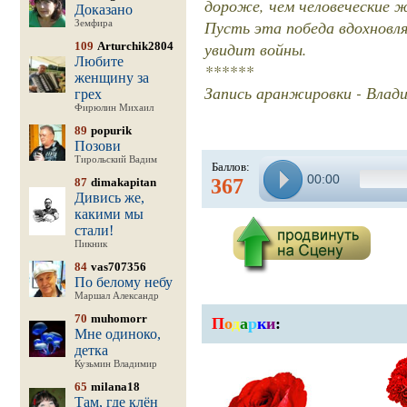
дороже, чем человеческие ж
Доказано
Пусть эта победа вдохновля
Земфира
увидит войны.
109
Arturchik2804
Любите
******
женщину за
Запись аранжировки - Влади
грех
Фирюлин Михаил
89
popurik
Позови
Тирольский Вадим
Баллов:
00:00
367
87
dimakapitan
Дивись же,
какими мы
стали!
Пикник
84
vas707356
По белому небу
Маршал Александр
70
muhomorr
П
о
д
а
р
к
и
:
Мне одиноко,
детка
Кузьмин Владимир
65
milana18
Там, где клён