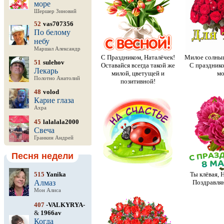
море
Шершер Зиновий
52
vas707356
По белому
небу
Маршал Александр
С Праздником, Наталёчек!
Милое солныш
51
sulehov
Оставайся всегда такой же
С празднико
Лекарь
милой, цветущей и
мо
Полотно Анатолий
позитивной!
48
volod
Карие глаза
Ахра
45
lalalala2000
Свеча
Гранкин Андрей
Песня недели
515
Yanika
Ты клёвая, 
Алмаз
Поздравля
Мон Алиса
407
-VALKYRYA-
&
1966av
Когда