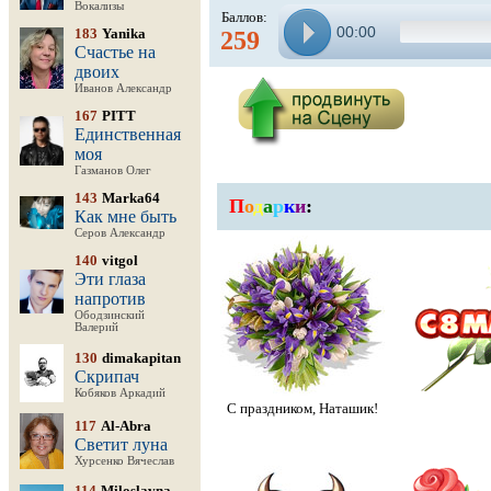
Вокализы
Баллов:
00:00
183
Yanika
259
Счастье на
двоих
Иванов Александр
167
PITT
Единственная
моя
Газманов Олег
143
Marka64
П
о
д
а
р
к
и
:
Как мне быть
Серов Александр
140
vitgol
Эти глаза
напротив
Ободзинский
Валерий
130
dimakapitan
Скрипач
Кобяков Аркадий
С праздником, Наташик!
117
Al-Abra
Светит луна
Хурсенко Вячеслав
114
Miloslavna