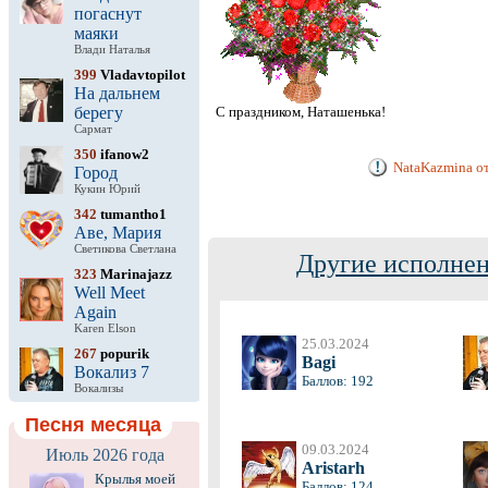
погаснут
маяки
Влади Наталья
399
Vladavtopilot
На дальнем
берегу
С праздником, Наташенька!
Сармат
350
ifanow2
NataKazmina от
Город
Кукин Юрий
342
tumantho1
Аве, Мария
Светикова Светлана
Другие исполнен
323
Marinajazz
Well Meet
Again
Karen Elson
25.03.2024
267
popurik
Bagi
Вокализ 7
Баллов: 192
Вокализы
Песня месяца
09.03.2024
Июль 2026 года
Aristarh
Крылья моей
Баллов: 124