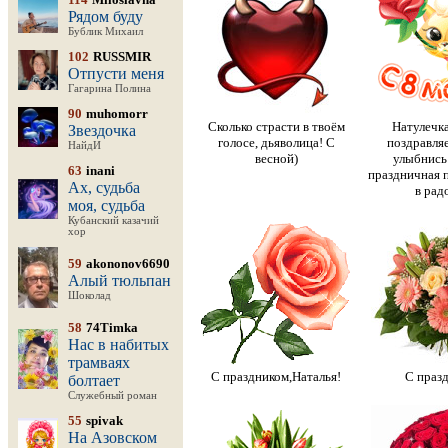
Рядом буду
Бублик Михаил
102
RUSSMIR
Отпусти меня
Гагарина Полина
90
muhomorr
Сколько страсти в твоём
Натулечка
Звездочка
голосе, дьяволица! С
поздравляе
НайдИ
весной)
улыбнись
63
inani
праздничная 
Ах, судьба
в рад
моя, судьба
Кубанский казачий
хор
59
akononov6690
Алый тюльпан
Шоколад
58
74Timka
Нас в набитых
трамваях
С праздником,Наталья!
С праз
болтает
Служебный роман
55
spivak
На Азовском