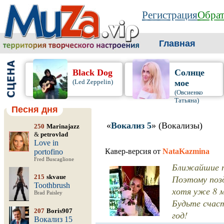
Регистрация
Обрат
Главная
Black Dog
Солнце
(Led Zeppelin)
мое
(Овсиенко
Татьяна)
Песня дня
«
Вокализ 5
» (Вокализы)
250
Marinajazz
&
petrovlad
Love in
Кавер-версия от
NataKazmina
portofino
Fred Buscaglione
Ближайшие т
215
skvaue
Поэтому позд
Toothbrush
хотя уже 8 
Brad Paisley
Будьте счас
207
Boris907
год!
Вокализ 15