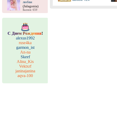
любви
(Jalagonia)
Баллов: 659
С
Д
н
е
м
Р
о
ж
д
е
н
и
я
!
alexus1992
ruse4ka
garmon_ist
An-na
Skeef
Alina_Kis
Vektxrf
janinajanina
aqva-100