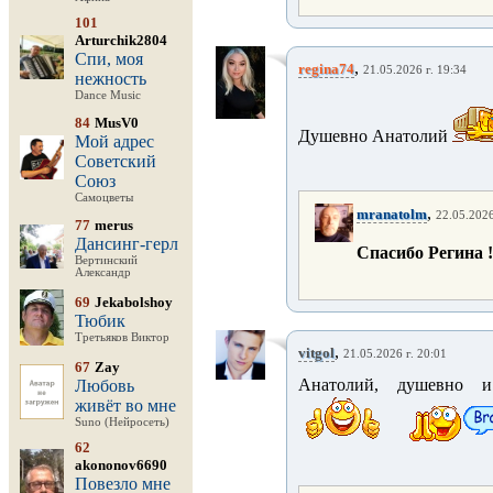
101
Arturchik2804
Спи, моя
,
regina74
21.05.2026 г. 19:34
нежность
Dance Music
84
MusV0
Душевно Анатолий
Мой адрес
Советский
Союз
Самоцветы
,
mranatolm
22.05.2026
77
merus
Дансинг-герл
Спасибо Регина !!!
Вертинский
Александр
69
Jekabolshoy
Тюбик
Третьяков Виктор
,
vitgol
21.05.2026 г. 20:01
67
Zay
Анатолий, душевно и
Любовь
живёт во мне
Suno (Нейросеть)
62
akononov6690
Повезло мне