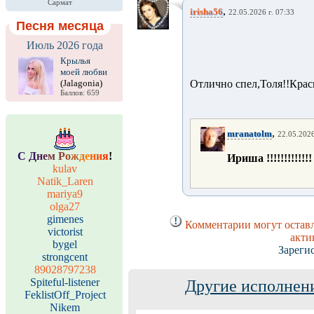
Сармат
,
irisha56
22.05.2026 г. 07:33
Песня месяца
Июль 2026 года
Крылья
моей любви
(Jalagonia)
Отлично спел,Толя!!Крас
Баллов: 659
,
mranatolm
22.05.2026
С
Д
н
е
м
Р
о
ж
д
е
н
и
я
!
Ириша !!!!!!!!!!!!
kulav
Natik_Laren
mariya9
olga27
gimenes
Комментарии могут оставл
victorist
акти
bygel
Зареги
strongcent
89028797238
Spiteful-listener
Другие исполнени
FeklistOff_Project
Nikem