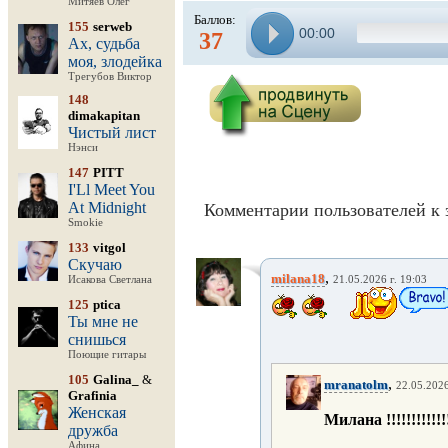
Митяев Олег
Баллов:
155
serweb
00:00
37
Ах, судьба
моя, злодейка
Трегубов Виктор
148
dimakapitan
Чистый лист
Нэнси
147
PITT
I'Ll Meet You
At Midnight
Комментарии пользователей к 
Smokie
133
vitgol
Скучаю
,
milana18
Исакова Светлана
21.05.2026 г. 19:03
125
ptica
Ты мне не
снишься
Поющие гитары
105
Galina_
&
,
mranatolm
22.05.2026
Grafinia
Женская
Милана !!!!!!!!!!!!!
дружба
Афина