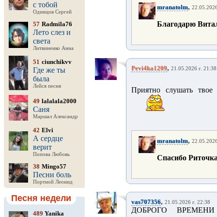
с тобой
,
mranatolm
22.05.2026
Одинцов Сергей
Благодарю Виталий 
57
Radmila76
Лето слез и
света
Литвиненко Анна
51
ciunchikvv
,
Pevi4ka1209
Где же ты
21.05.2026 г. 21:38
была
Лейся песня
Приятно слушать твое 
49
lalalala2000
Саня
Маршал Александр
42
Elvi
А сердце
,
mranatolm
22.05.2026
верит
Попова Любовь
Спасибо Риточка !!
38
Mingo57
Песни боль
Портной Леонид
Песня недели
,
vas707356
21.05.2026 г. 22:38
ДОБРОГО ВРЕМЕНИ
489
Yanika