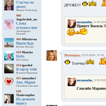
Счастье на
ДРУЖЕ!!!
двоих
Иванов Александр
480
Angelochek_ms
,
mranatolm
22.05.2026
Слова
Привет Василь !!!!
остались мне
Литвинкович
Евгений
466
Miloslavna
Рядом буду
Бублик Михаил
459
Manyka
,
Marinajazz
22.05.2026 г. 07:30
Небо
Цой Анита
Толечка!
454
igorded
Я научу тебя
Кузьмин Владимир
431
tumantho1
,
mranatolm
22.05.2026
Аве, Мария
Светикова Светлана
Спасибо Мариночка
428
Vladavtopilot
На дальнем
берегу