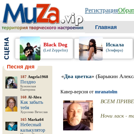
Регистрация
Обрат
Главная
Black Dog
Искала
(Led Zeppelin)
(Земфира)
Песня дня
«
Два цветка
» (Барыкин Алекс
187
Angela1968
Поздно
Бужинская
Екатерина
Кавер-версия от
mranatolm
168
Al-Abra
ВСЕМ ПРИВЕТ 
Как забыть
тебя
Хурсенко Вячеслав
Ночи ласк - т
165
Marka64
Небесный
калькулятор