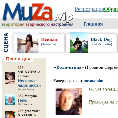
Регистрация
Обрат
Главная
Искала
Black Dog
(Земфира)
(Led Zeppelin)
Песня дня
«
Воля-птица
» (Губанов Серге
358
-
VALKYRYA-
&
1966av
Несколько
Кавер-версия от
mranatolm
часов любви
ВСЕМ ПРИВЕТ 
Апина Алена
357
Manyka
Небо
Премьера на с
Цой Анита
285
gros-valer
&
VLODEK