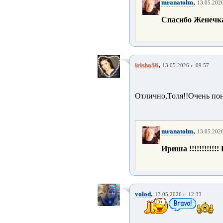
,
mranatolm
13.05.2026
Спасибо Женечка !!
,
irisha56
13.05.2026 г. 09:57
Отлично,Толя!!Очень пон
,
mranatolm
13.05.2026
Ириша !!!!!!!!!!!!
,
volod
13.05.2026 г. 12:33