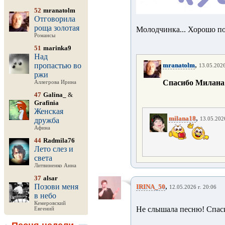
52
mranatolm
Отговорила
роща золотая
Молодчинка... Хорошо по
Романсы
51
marinka9
Над
,
пропастью во
mranatolm
13.05.2026
ржи
Спасибо Милана !!
Аллегрова Ирина
47
Galina_
&
Grafinia
Женская
,
milana18
дружба
13.05.2026
Афина
44
Radmila76
Лето слез и
света
Литвиненко Анна
37
alsar
,
Позови меня
IRINA_50
12.05.2026 г. 20:06
в небо
Кемеровский
Не слышала песню! Спаси
Евгений