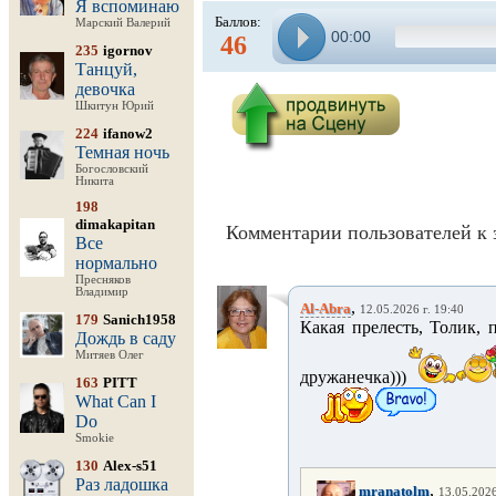
Я вспоминаю
Баллов:
Марский Валерий
00:00
46
235
igornov
Танцуй,
девочка
Шкитун Юрий
224
ifanow2
Темная ночь
Богословский
Никита
198
dimakapitan
Комментарии пользователей к 
Все
нормально
Пресняков
Владимир
,
Al-Abra
12.05.2026 г. 19:40
179
Sanich1958
Какая прелесть, Толик, 
Дождь в саду
Митяев Олег
дружанечка)))
163
PITT
What Can I
Do
Smokie
130
Alex-s51
Раз ладошка
,
mranatolm
13.05.2026