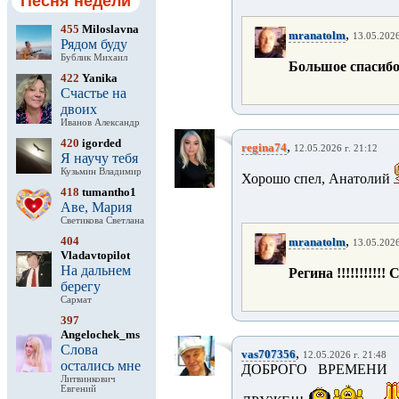
Песня недели
455
Miloslavna
,
mranatolm
13.05.2026
Рядом буду
Бублик Михаил
Большое спасибо И
422
Yanika
Счастье на
двоих
Иванов Александр
420
igorded
,
regina74
12.05.2026 г. 21:12
Я научу тебя
Кузьмин Владимир
Хорошо спел, Анатолий
418
tumantho1
Аве, Мария
Светикова Светлана
,
404
mranatolm
13.05.2026
Vladavtopilot
На дальнем
Регина !!!!!!!!!!!
берегу
Сармат
397
Angelochek_ms
Слова
,
vas707356
12.05.2026 г. 21:48
остались мне
ДОБРОГО ВРЕМЕНИ 
Литвинкович
Евгений