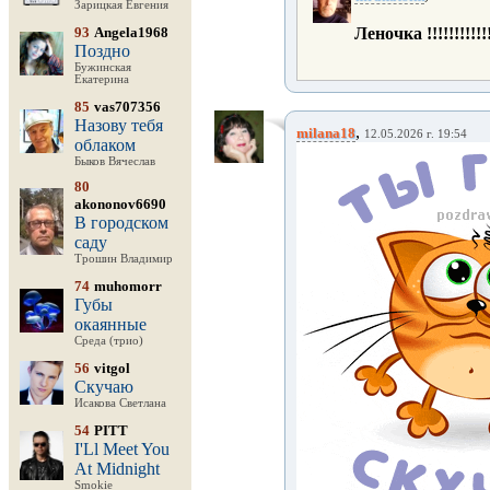
Зарицкая Евгения
93
Angela1968
Леночка !!!!!!!!!!
Поздно
Бужинская
Екатерина
85
vas707356
Назову тебя
,
milana18
12.05.2026 г. 19:54
облаком
Быков Вячеслав
80
akononov6690
В городском
саду
Трошин Владимир
74
muhomorr
Губы
окаянные
Среда (трио)
56
vitgol
Скучаю
Исакова Светлана
54
PITT
I'Ll Meet You
At Midnight
Smokie