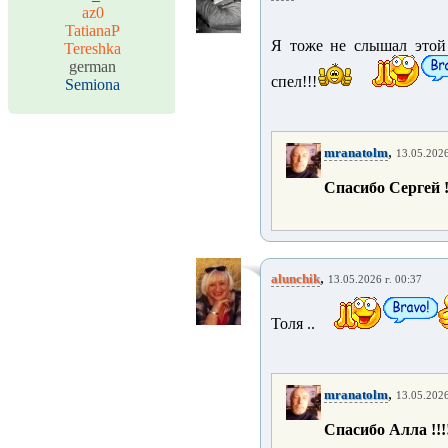
az0
TatianaP
Я тоже не слышал этой 
Tereshka
german
спел!!!
Semiona
,
mranatolm
13.05.2026
Спасибо Сергей !!!!
,
alunchik
13.05.2026 г. 00:37
Толя ..
,
mranatolm
13.05.2026
Спасибо Алла !!!!!!