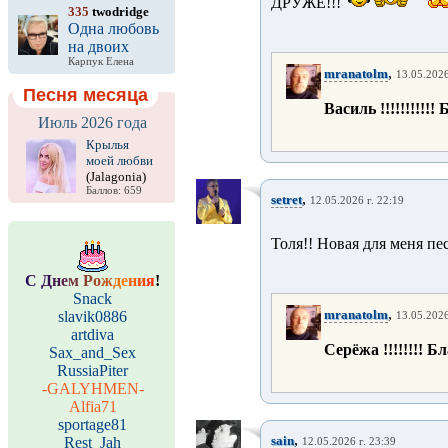
ДРУЖЕ!!!
335
twodridge
Одна любовь
на двоих
Карпук Елена
,
mranatolm
13.05.2026
Песня месяца
Василь !!!!!!!!!!! 
Июль 2026 года
Крылья
моей любви
(Jalagonia)
Баллов: 659
,
setret
12.05.2026 г. 22:19
Толя!! Новая для меня пе
С
Д
н
е
м
Р
о
ж
д
е
н
и
я
!
Snack
,
mranatolm
slavik0886
13.05.2026
artdiva
Серёжа !!!!!!!! Б
Sax_and_Sex
RussiaPiter
-GALYHMEN-
Alfia71
sportage81
,
sain
Rest_Jah
12.05.2026 г. 23:39