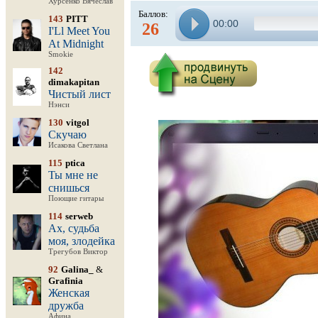
Хурсенко Вячеслав
Баллов:
143
PITT
00:00
26
I'Ll Meet You
At Midnight
Smokie
142
dimakapitan
Чистый лист
Нэнси
130
vitgol
Скучаю
Исакова Светлана
115
ptica
Ты мне не
снишься
Поющие гитары
114
serweb
Ах, судьба
моя, злодейка
Трегубов Виктор
92
Galina_
&
Grafinia
Женская
дружба
Афина