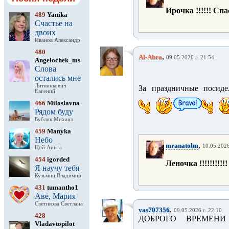
Ирочка !!!!!! Спаси
489
Yanika
Счастье на
двоих
Иванов Александр
480
,
Al-Abra
09.05.2026 г. 21:54
Angelochek_ms
Слова
остались мне
Литвинкович
За праздничные посиде
Евгений
466
Miloslavna
Рядом буду
Бублик Михаил
459
Manyka
Небо
,
mranatolm
10.05.2026
Цой Анита
454
igorded
Леночка !!!!!!!!!!
Я научу тебя
Кузьмин Владимир
431
tumantho1
Аве, Мария
Светикова Светлана
,
vas707356
09.05.2026 г. 22:10
428
ДОБРОГО ВРЕМЕНИ
Vladavtopilot