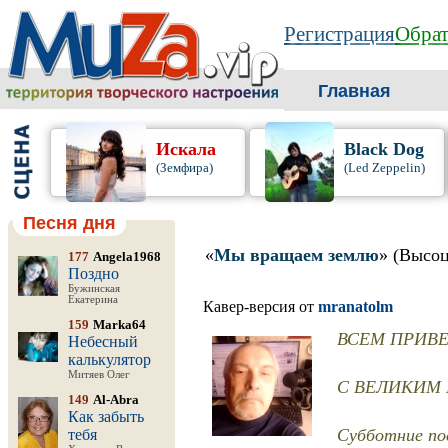
Регистрация
Обрат
Главная
Искала
Black Dog
(Земфира)
(Led Zeppelin)
Песня дня
«
Мы вращаем землю
» (Высо
177
Angela1968
Поздно
Бужинская
Екатерина
Кавер-версия от
mranatolm
159
Marka64
ВСЕМ ПРИВЕТ 
Небесный
калькулятор
Митяев Олег
С ВЕЛИКИМ П
149
Al-Abra
Как забыть
Субботние пос
тебя