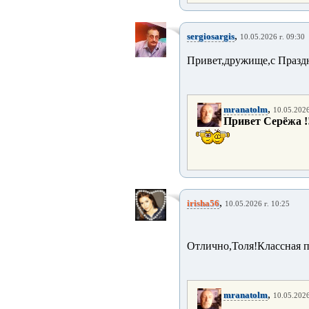
,
sergiosargis
10.05.2026 г. 09:30
Привет,дружище,с Праздн
,
mranatolm
10.05.2026
Привет Серёжа !!!
,
irisha56
10.05.2026 г. 10:25
Отлично,Толя!Классная п
,
mranatolm
10.05.2026