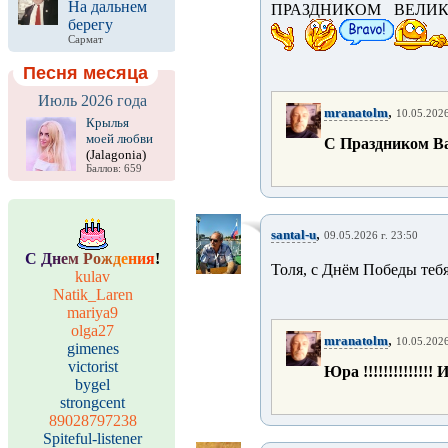
На дальнем
ПРАЗДНИКОМ ВЕЛИ
берегу
Сармат
Песня месяца
Июль 2026 года
,
mranatolm
10.05.2026
Крылья
моей любви
С Праздником Васи
(Jalagonia)
Баллов: 659
,
santal-u
09.05.2026 г. 23:50
С
Д
н
е
м
Р
о
ж
д
е
н
и
я
!
Толя, с Днём Победы тебя
kulav
Natik_Laren
mariya9
olga27
,
mranatolm
10.05.2026
gimenes
victorist
Юра !!!!!!!!!!!!!! 
bygel
strongcent
89028797238
Spiteful-listener