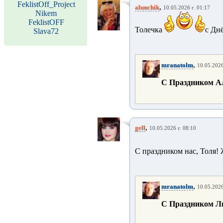
FeklistOff_Project
,
alunchik
10.05.2026 г. 01:17
Nikem
FeklistOFF
Толечка
с Дн
Slava72
,
mranatolm
10.05.2026
С Праздником Алла 
,
gell
10.05.2026 г. 08:10
С праздником нас, Толя!
,
mranatolm
10.05.2026
С Праздником Люба