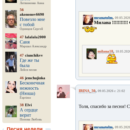
Литвиненко Анна
56
akononov6690
,
mranatolm
09.05.2026
Повезло мне
Милана !!!!!!!!!!! 
с тобой
Одинцов Сергей
47
lalalala2000
Саня
Маршал Александр
,
milana18
10.05.2026
47
ciunchikvv
Где же ты
была
Лейся песня
46
jemchujinka
Бесконечная
нежность
,
IRINA_50
09.05.2026 г. 21:02
(Нюша)
Esprimo
38
Elvi
Толя, спасибо за песни! 
А сердце
верит
Попова Любовь
,
mranatolm
09.05.2026
Песня недели