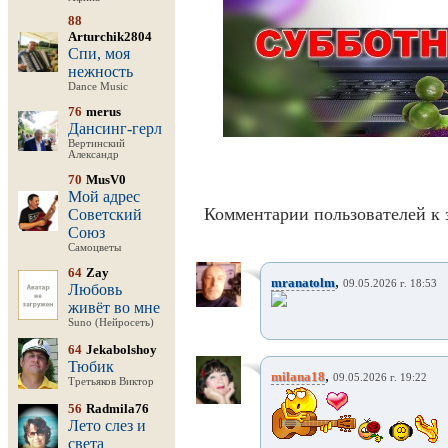
88
Arturchik2804
Спи, моя
нежность
Dance Music
76
merus
Дансинг-герл
Вертинский
Александр
70
MusV0
Мой адрес
Комментарии пользователей к 
Советский
Союз
Самоцветы
64
Zay
,
mranatolm
09.05.2026 г. 18:53
Любовь
живёт во мне
Suno (Нейросеть)
64
Jekabolshoy
Тюбик
,
milana18
09.05.2026 г. 19:22
Третьяков Виктор
56
Radmila76
Лето слез и
света