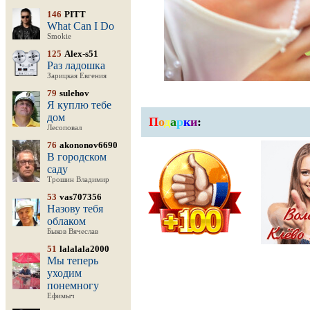
146
PITT
What Can I Do
Smokie
125
Alex-s51
Раз ладошка
Зарицкая Евгения
79
sulehov
Я куплю тебе
дом
П
о
д
а
р
к
и
:
Лесоповал
76
akononov6690
В городском
саду
Трошин Владимир
53
vas707356
Назову тебя
облаком
Быков Вячеслав
51
lalalala2000
Мы теперь
уходим
понемногу
Ефимыч