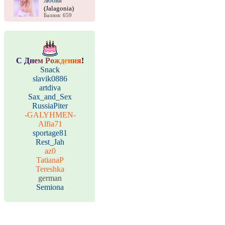
любви
(Jalagonia)
Баллов: 659
С
Д
н
е
м
Р
о
ж
д
е
н
и
я
!
Snack
slavik0886
artdiva
Sax_and_Sex
RussiaPiter
-GALYHMEN-
Alfia71
sportage81
Rest_Jah
az0
TatianaP
Tereshka
german
Semiona