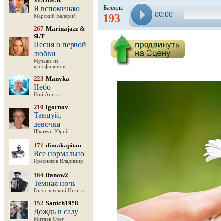
VLODEK
Баллов:
Я вспоминаю
00:00
193
Марский Валерий
267
Marinajazz
&
SkT
Песня о первой
любви
Музыка из
кинофильмов
223
Manyka
Небо
Цой Анита
210
igornov
Танцуй,
девочка
Шкитун Юрий
171
dimakapitan
Все нормально
Пресняков Владимир
164
ifanow2
Темная ночь
Богословский Никита
152
Sanich1958
Дождь в саду
Митяев Олег