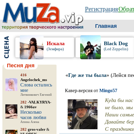
Регистрация
Обрат
Главная
Искала
Black Dog
(Земфира)
(Led Zeppelin)
Песня дня
«
Где же ты была
» (Лейся пе
416
Angelochek_ms
Слова остались
мне
Кавер-версия от
Mingo57
Литвинкович Евгений
Куда бы нас
282
-VALKYRYA-
не было, мы
&
1966av
Несколько
Наши самые 
часов любви
Давайте бер
Апина Алена
С празднико
282
gros-valer
&