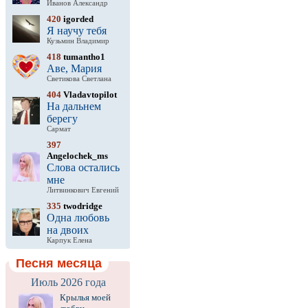
Иванов Александр
420
igorded
Я научу тебя
Кузьмин Владимир
418
tumantho1
Аве, Мария
Светикова Светлана
404
Vladavtopilot
На дальнем
берегу
Сармат
397
Angelochek_ms
Слова остались
мне
Литвинкович Евгений
335
twodridge
Одна любовь
на двоих
Карпук Елена
Песня месяца
Июль 2026 года
Крылья моей