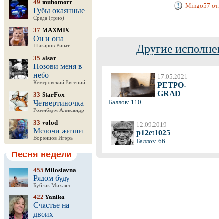
49
muhomorr
Mingo57 отк
Губы окаянные
Среда (трио)
37
MAXMIX
Он и она
Другие исполне
Шакиров Ринат
35
alsar
Позови меня в
небо
17.05.2021
Кемеровский Евгений
PETPO-
GRAD
33
StarFox
Баллов: 110
Четвертиночка
Розенбаум Александр
33
volod
12.09.2019
Мелочи жизни
p12et1025
Воронцов Игорь
Баллов: 66
Песня недели
455
Miloslavna
Рядом буду
Бублик Михаил
422
Yanika
Счастье на
двоих