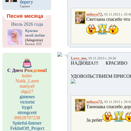
берегу
Сармат
,
milaya72
05.11.2013 г. 20:4
Песня месяца
Светлана спасибо что
Июль 2026 года
Крылья
моей любви
(Jalagonia)
Баллов: 659
,
Love_me
05.11.2013 г. 20:26
НАДЮША!!! КРАСИВО
С
Д
н
е
м
Р
о
ж
д
е
н
и
я
!
kulav
УДОВОЛЬСТВИЕМ ПРИСО
Natik_Laren
mariya9
olga27
gimenes
,
victorist
milaya72
05.11.2013 г. 20:4
Танюшка спасибо доро
bygel
strongcent
89028797238
За ребят
Spiteful-listener
FeklistOff_Project