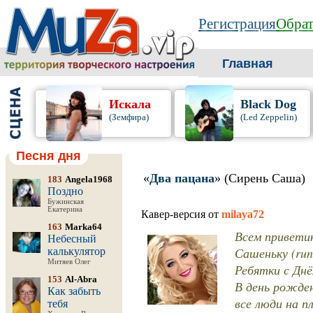
Регистрация
Обрат
Главная
Искала
Black Dog
(Земфира)
(Led Zeppelin)
Песня дня
«
Два пацана
» (Сирень Саша)
183
Angela1968
Поздно
Бужинская
Екатерина
Кавер-версия от
milaya72
163
Marka64
Всем привети
Небесный
Сашеньку (ru
калькулятор
Митяев Олег
Ребятки с Днё
153
Al-Abra
В день рожде
Как забыть
все люди на 
тебя