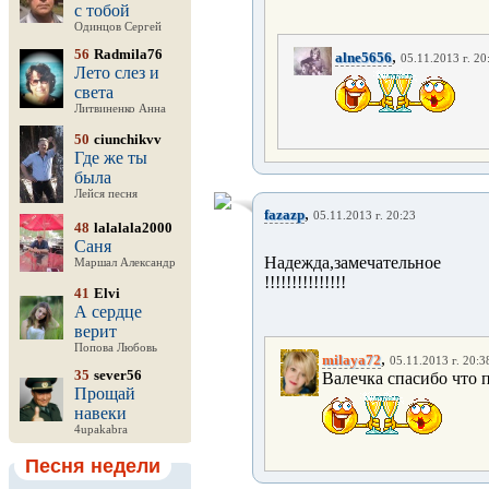
с тобой
Одинцов Сергей
56
Radmila76
,
alne5656
05.11.2013 г. 20
Лето слез и
света
Литвиненко Анна
50
ciunchikvv
Где же ты
была
Лейся песня
,
fazazp
05.11.2013 г. 20:23
48
lalalala2000
Саня
Надежда,замечательное позд
Маршал Александр
!!!!!!!!!!!!!!!
41
Elvi
А сердце
верит
Попова Любовь
,
milaya72
05.11.2013 г. 20:3
35
sever56
Валечка спасибо что 
Прощай
навеки
4upakabra
Песня недели