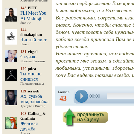
Хурсенко Вячеслав
от всего сердца желаю Вам крепк
145
PITT
быть любимыми, и я Вам желаю э
I'Ll Meet You
Вас радостными, согретыми взаи
At Midnight
глазах. Конечно, чтобы счасть
Smokie
144
делом, чувствовать себя нужны
dimakapitan
работа всегда приносила Вам не 
Чистый лист
Нэнси
удовольствие.
131
vitgol
Нет ничего приятней, чем видет
Скучаю
простите мне эгоизм, и сделайт
Исакова Светлана
любимыми, успешными, здоровым
120
ptica
Ты мне не
хочу Вас видеть такими всегда, и
снишься
Поющие гитары
119
serweb
Баллов:
Ах, судьба
00:00
43
моя, злодейка
Трегубов Виктор
103
Galina_
&
Grafinia
Женская
дружба
Афина