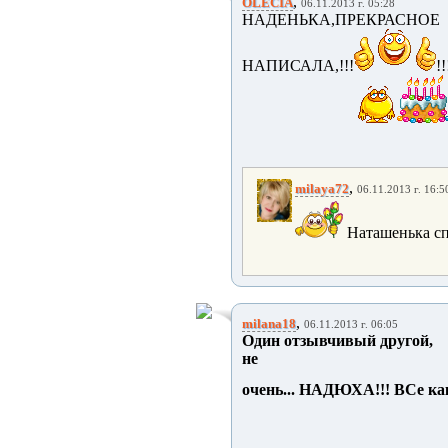
,
OLECIA
06.11.2013 г. 05:28
НАДЕНЬКА,ПРЕКРАС
НАПИСАЛА,!!!
!
,
milaya72
06.11.2013 г. 16:5
Наташенька сп
,
milana18
06.11.2013 г. 06:05
Один отзывчивый другой,
не
очень... НАДЮХА!!! ВСе к