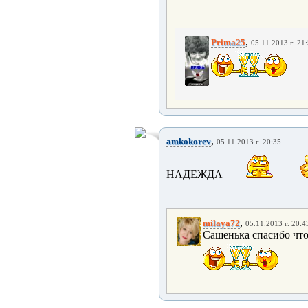
,
Prima25
05.11.2013 г. 21
,
amkokorev
05.11.2013 г. 20:35
НАДЕЖДА
,
milaya72
05.11.2013 г. 20:4
Сашенька спасибо что