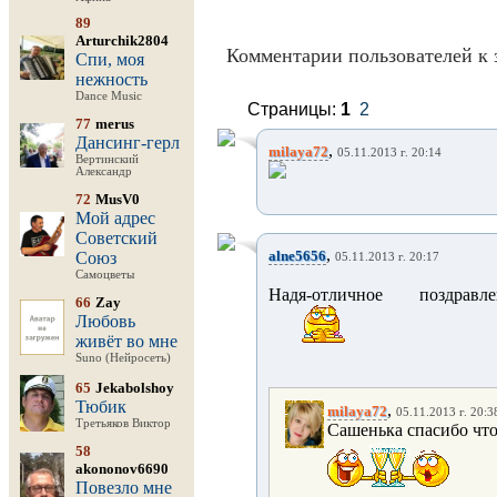
89
Arturchik2804
Комментарии пользователей к 
Спи, моя
нежность
Dance Music
Страницы:
1
2
77
merus
Дансинг-герл
,
milaya72
05.11.2013 г. 20:14
Вертинский
Александр
72
MusV0
Мой адрес
Советский
,
alne5656
Союз
05.11.2013 г. 20:17
Самоцветы
Надя-отличное поздравлен
66
Zay
Любовь
живёт во мне
Suno (Нейросеть)
65
Jekabolshoy
Тюбик
,
milaya72
05.11.2013 г. 20:3
Третьяков Виктор
Сашенька спасибо что
58
akononov6690
Повезло мне