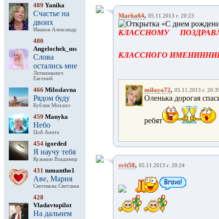
489
Yanika
Счастье на
,
Marka64
05.11.2013 г. 20:23
двоих
Иванов Александр
КЛАССНОМУ ПОЗДРА
480
Angelochek_ms
КЛАССНОГО ИМЕНИННИК
Слова
остались мне
Литвинкович
Евгений
,
466
Miloslavna
milaya72
05.11.2013 г. 20:3
Рядом буду
Оленька дорогая спас
Бублик Михаил
459
Manyka
ребят
Небо
Цой Анита
454
igorded
Я научу тебя
Кузьмин Владимир
,
svit58
05.11.2013 г. 20:24
431
tumantho1
Аве, Мария
Светикова Светлана
428
Vladavtopilot
На дальнем