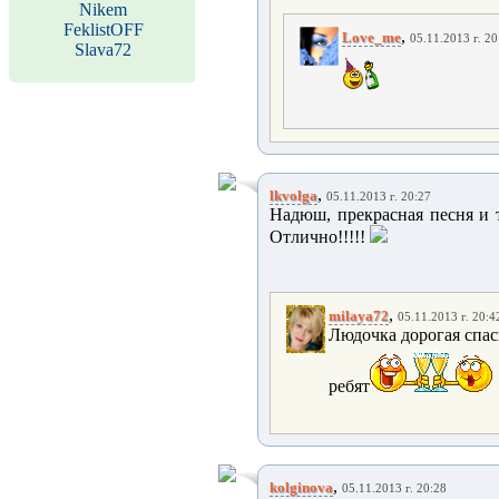
Nikem
FeklistOFF
,
Love_me
05.11.2013 г. 20
Slava72
,
lkvolga
05.11.2013 г. 20:27
Надюш, прекрасная песня и 
Отлично!!!!!
,
milaya72
05.11.2013 г. 20:4
Людочка дорогая спас
ребят
,
kolginova
05.11.2013 г. 20:28