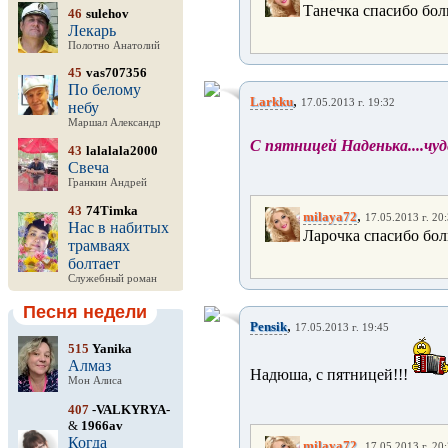
Танечка спасибо бол
46
sulehov
Лекарь
Полотно Анатолий
45
vas707356
По белому
,
Larkku
17.05.2013 г. 19:32
небу
Маршал Александр
С пятницей Наденька....чуде
43
lalalala2000
Свеча
Гранкин Андрей
43
74Timka
,
milaya72
17.05.2013 г. 20
Нас в набитых
Ларочка спасибо бол
трамваях
болтает
Служебный роман
Песня недели
,
Pensik
17.05.2013 г. 19:45
515
Yanika
Алмаз
Надюша, с пятницей!!!
Мон Алиса
407
-VALKYRYA-
&
1966av
Когда
,
milaya72
17.05.2013 г. 20