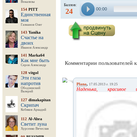
Вокализы
Баллов:
00:00
154
PITT
24
Единственная
моя
Газманов Олег
143
Yanika
Счастье на
двоих
Иванов Александр
141
Marka64
Как мне быть
Комментарии пользователей к
Серов Александр
128
vitgol
Эти глаза
напротив
,
Plana
17.05.2013 г. 19:25
Ободзинский
Наденька, красивое
Валерий
127
dimakapitan
Скрипач
Кобяков Аркадий
112
Al-Abra
Светит луна
Хурсенко Вячеслав
90
RUSSMIR