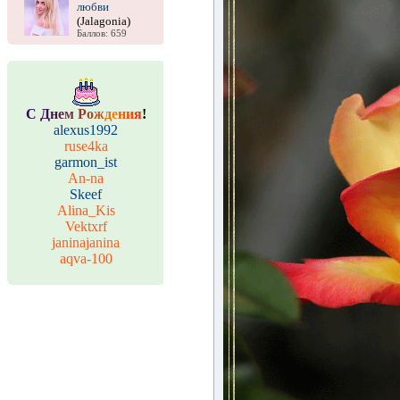
любви
(Jalagonia)
Баллов: 659
С
Д
н
е
м
Р
о
ж
д
е
н
и
я
!
alexus1992
ruse4ka
garmon_ist
An-na
Skeef
Alina_Kis
Vektxrf
janinajanina
aqva-100