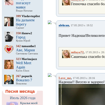
погаснут
Генночка спасибо бо
маяки
Влади Наталья
399
Vladavtopilot
На дальнем
берегу
,
alekcan
17.05.2013 г. 19:52
Сармат
350
ifanow2
Привет Надюша!Великолепно с
Город
Кукин Юрий
342
tumantho1
Аве, Мария
,
milaya72
17.05.2013 г. 20
Светикова Светлана
Сашенька спасибо бо
323
Marinajazz
Well Meet
Again
Karen Elson
267
popurik
,
Love_me
17.05.2013 г. 20:16
Вокализ 7
Надюша!! Весело и задорно!
Вокализы
Песня месяца
Июль 2026 года
Крылья моей