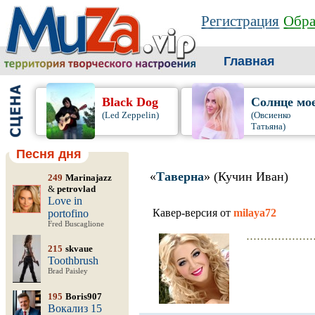
Регистрация
Обра
Главная
Black Dog
Солнце мо
(Led Zeppelin)
(Овсиенко
Татьяна)
Песня дня
«
Таверна
» (Кучин Иван)
249
Marinajazz
&
petrovlad
Love in
Кавер-версия от
milaya72
portofino
Fred Buscaglione
...................
215
skvaue
Toothbrush
Brad Paisley
195
Boris907
Вокализ 15