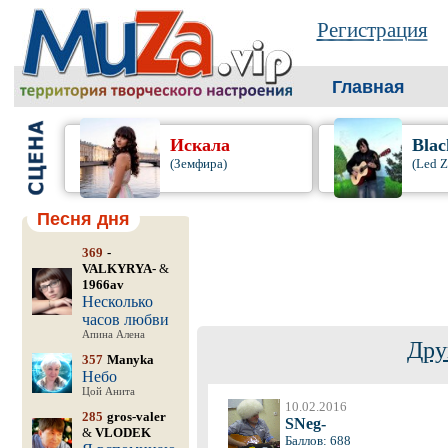
Регистрация
Главная
Искала
Blac
(Земфира)
(Led Z
Песня дня
369
-
VALKYRYA-
&
1966av
Несколько
часов любви
Апина Алена
Дру
357
Manyka
Небо
Цой Анита
10.02.2016
285
gros-valer
SNeg-
&
VLODEK
Баллов: 688