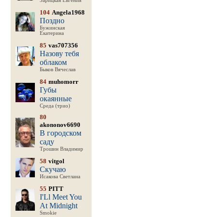
Зарицкая Евгения
104
Angela1968
Поздно
Бужинская
Екатерина
85
vas707356
Назову тебя
облаком
Быков Вячеслав
84
muhomorr
Губы
окаянные
Среда (трио)
80
akononov6690
В городском
саду
Трошин Владимир
58
vitgol
Скучаю
Исакова Светлана
55
PITT
I'Ll Meet You
At Midnight
Smokie