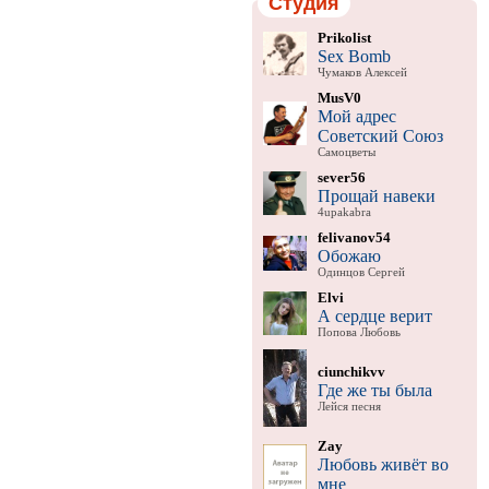
Студия
Prikolist
Sex Bomb
Чумаков Алексей
MusV0
Мой адрес
Советский Союз
Самоцветы
sever56
Прощай навеки
4upakabra
felivanov54
Обожаю
Одинцов Сергей
Elvi
А сердце верит
Попова Любовь
ciunchikvv
Где же ты была
Лейся песня
Zay
Любовь живёт во
мне