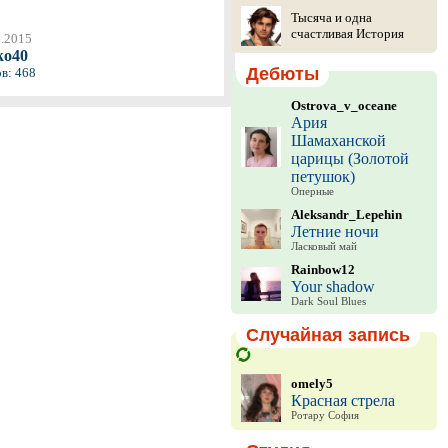
Тысяча и одна
счастливая История
0.2015
ko40
Дебюты
в: 468
Ostrova_v_oceane
Ария
Шамаханской
царицы (Золотой
петушок)
Оперные
Aleksandr_Lepehin
Летние ночи
Ласковый май
Rainbow12
Your shadow
Dark Soul Blues
Случайная запись
omely5
Красная стрела
Ротару София