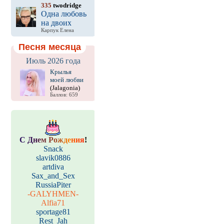
335
twodridge
Одна любовь
на двоих
Карпук Елена
Песня месяца
Июль 2026 года
Крылья
моей любви
(Jalagonia)
Баллов: 659
С
Д
н
е
м
Р
о
ж
д
е
н
и
я
!
Snack
slavik0886
artdiva
Sax_and_Sex
RussiaPiter
-GALYHMEN-
Alfia71
sportage81
Rest_Jah