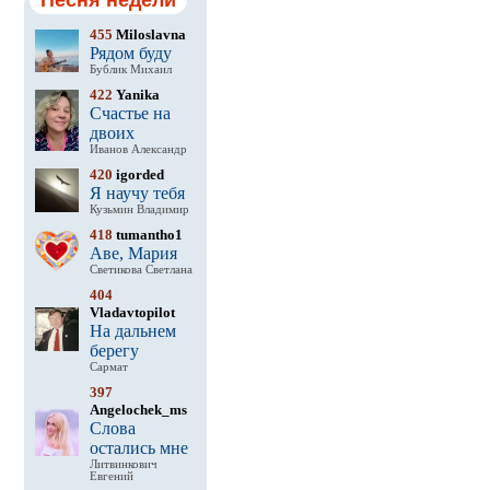
Песня недели
455
Miloslavna
Рядом буду
Бублик Михаил
422
Yanika
Счастье на
двоих
Иванов Александр
420
igorded
Я научу тебя
Кузьмин Владимир
418
tumantho1
Аве, Мария
Светикова Светлана
404
Vladavtopilot
На дальнем
берегу
Сармат
397
Angelochek_ms
Слова
остались мне
Литвинкович
Евгений