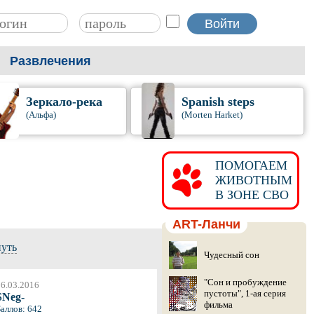
Развлечения
Зеркало-река
Spanish steps
(Альфа)
(Morten Harket)
ПОМОГАЕМ
ЖИВОТНЫМ
В ЗОНЕ СВО
ART-Ланчи
нуть
Чудесный сон
"Сон и пробуждение
6.03.2016
пустоты", 1-ая серия
SNeg-
фильма
аллов: 642