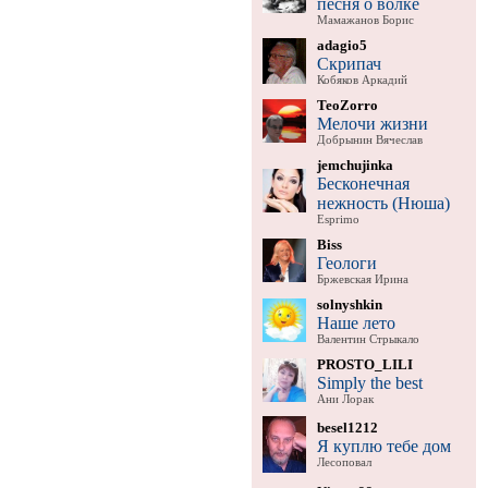
песня о волке
Мамажанов Борис
adagio5
Скрипач
Кобяков Аркадий
TeoZorro
Мелочи жизни
Добрынин Вячеслав
jemchujinka
Бесконечная
нежность (Нюша)
Esprimo
Biss
Геологи
Бржевская Ирина
solnyshkin
Наше лето
Валентин Стрыкало
PROSTO_LILI
Simply the best
Ани Лорак
besel1212
Я куплю тебе дом
Лесоповал