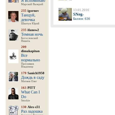
Я вспоминаю
Марский Валерий
13.01.2016
235
igornov
SNeg-
Танцуй,
Баллов: 636
девочка
Шкитун Юрий
235
ifanow2
Темная ночь
Богословский
Никита
209
dimakapitan
Все
нормально
Пресняков
Владимир
179
Sanich1958
Дождь в саду
Митяев Олег
163
PITT
What Can I
Do
Smokie
130
Alex-s51
Раз ладошка