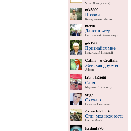
Suno (Нейросеть)
mk5809
Позови
Кадырметов Марат
merus
Дансинг-герл
Вертинский Александр
gdi1960
Признайся мне
Никитский Николай
Galina_
&
Grafinia
Женская дружба
Афина
lalalala2000
Саня
Маршал Александр
vitgol
Скучаю
Исакова Светлана
Arturchik2804
Спи, моя нежность
Dance Music
Radmila76