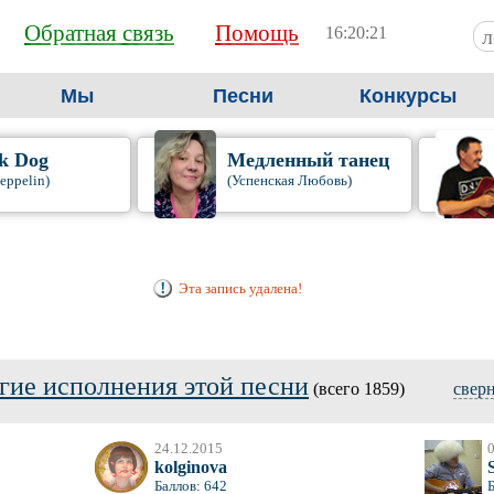
Обратная связь
Помощь
16:20:22
Мы
Песни
Конкурсы
k Dog
Медленный танец
eppelin)
(Успенская Любовь)
Эта запись удалена!
гие исполнения этой песни
(всего 1859)
свер
24.12.2015
0
kolginova
Баллов: 642
Б