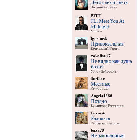
Лето слез и света
Литвиненко Анна
PITT
I'Ll Meet You At
Midnight
Smokie
igor-msk
Привокзальная
Кричевский Гарик
vokalist-17
Не видно как душа
болит
Suno (Нейросеть)
Surikov
Местные
Сектор газа
Angela1968
Поздно
Бужинская Екатерина
Favorite
Радовать
Успенская Любовь
baxa70
Не законченная