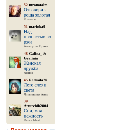
52
mranatolm
Отговорила
роща золотая
Романсы
51
marinka9
Над
пропастью во
ржи
Аллегрова Ирина
48
Galina_
&
Grafinia
Женская
дружба
Афина
45
Radmila76
Лето слез и
света
Литвиненко Анна
39
Arturchik2804
Спи, моя
нежность
Dance Music