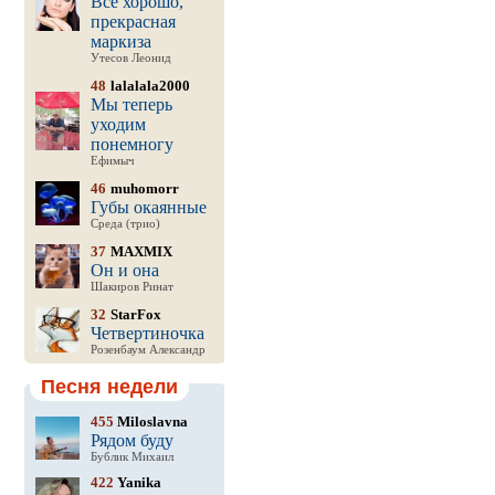
Все хорошо,
прекрасная
маркиза
Утесов Леонид
48
lalalala2000
Мы теперь
уходим
понемногу
Ефимыч
46
muhomorr
Губы окаянные
Среда (трио)
37
MAXMIX
Он и она
Шакиров Ринат
32
StarFox
Четвертиночка
Розенбаум Александр
Песня недели
455
Miloslavna
Рядом буду
Бублик Михаил
422
Yanika