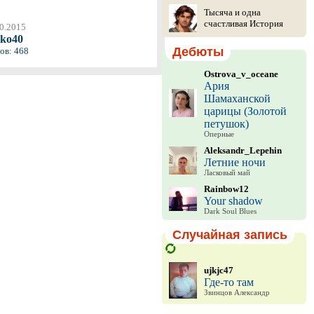
Тысяча и одна
счастливая История
0.2015
ko40
Дебюты
ов: 468
Ostrova_v_oceane
Ария
Шамаханской
царицы (Золотой
петушок)
Оперные
Aleksandr_Lepehin
Летние ночи
Ласковый май
Rainbow12
Your shadow
Dark Soul Blues
Случайная запись
ujkjc47
Где-то там
Звинцов Александр