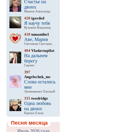
Счастье на
двоих
Иванов Александр
420
igorded
Я научу тебя
Кузьмин Владимир
418
tumantho1
Аве, Мария
Светикова Светлана
404
Vladavtopilot
На дальнем
берегу
Сармат
397
Angelochek_ms
Слова остались
мне
Литвинкович Евгений
335
twodridge
Одна любовь
на двоих
Карпук Елена
Песня месяца
Июль 2026 года