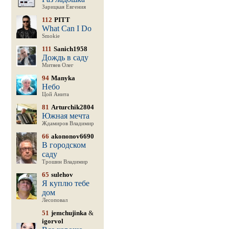
Зарицкая Евгения
112
PITT
What Can I Do
Smokie
111
Sanich1958
Дождь в саду
Митяев Олег
94
Manyka
Небо
Цой Анита
81
Arturchik2804
Южная мечта
Ждамиров Владимир
66
akononov6690
В городском
саду
Трошин Владимир
65
sulehov
Я куплю тебе
дом
Лесоповал
51
jemchujinka
&
igorvol