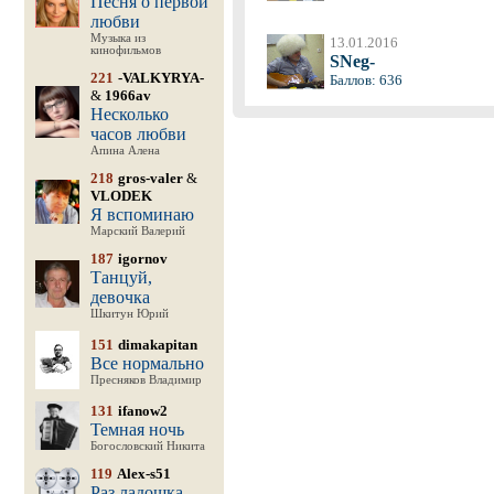
Песня о первой
любви
Музыка из
13.01.2016
кинофильмов
SNeg-
221
-VALKYRYA-
Баллов: 636
&
1966av
Несколько
часов любви
Апина Алена
218
gros-valer
&
VLODEK
Я вспоминаю
Марский Валерий
187
igornov
Танцуй,
девочка
Шкитун Юрий
151
dimakapitan
Все нормально
Пресняков Владимир
131
ifanow2
Темная ночь
Богословский Никита
119
Alex-s51
Раз ладошка