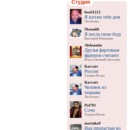
Студия
besel1212
Я куплю тебе дом
Лесоповал
Nissan66
Я несла свою беду
Высоцкий Владимир
Aleksantin
Друзья фартовым
фраером считают
Искусственный интеллект
Karvaiv
Россия
Тальков Игорь
Karvaiv
Человек из
тюрьмы
Лесоповал
Pol701
Сочи
Токарев Вилли
marinka9
Над пропастью во