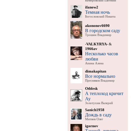
Кемеровский Евгений
ifanow2
Темная ночь
Богословский Никита
akononov6690
В городском саду
Трошин Владимир
-VALKYRYA-
&
1966av
Несколько часов
любви
Апина Алена
dimakapitan
Все нормально
Пресняков Владимир
Otblesk
А теплоход кричит
Ау
Золотухин Валерий
Sanich1958
Дождь в саду
Митяев Олег
igornov
Танцуй, девочка