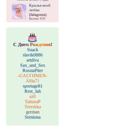
Крылья моей
любви
(Jalagonia)
Баллов: 659
С
Д
н
е
м
Р
о
ж
д
е
н
и
я
!
Snack
slavik0886
artdiva
Sax_and_Sex
RussiaPiter
-GALYHMEN-
Alfia71
sportage81
Rest_Jah
az0
TatianaP
Tereshka
german
Semiona