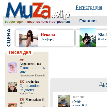
Регистрация
Главная
Искала
Blac
(Земфира)
(Led Z
Песня дня
399
Angelochek_ms
Слова остались
мне
Литвинкович Евгений
357
twodridge
Др
Одна любовь
на двоих
Карпук Елена
10.02.2016
251
Marinajazz
&
SNeg-
SkT
Баллов: 688