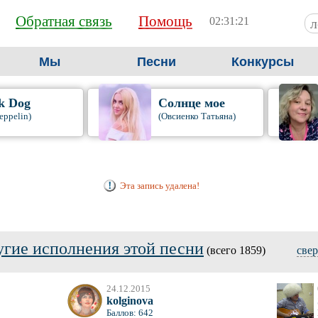
Обратная связь
Помощь
02:31:22
Мы
Песни
Конкурсы
k Dog
Солнце мое
eppelin)
(Овсиенко Татьяна)
Эта запись удалена!
угие исполнения этой песни
(всего 1859)
све
24.12.2015
kolginova
Баллов: 642