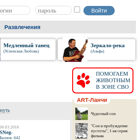
Развлечения
Медленный танец
Зеркало-река
(Успенская Любовь)
(Альфа)
ПОМОГАЕМ
ЖИВОТНЫМ
В ЗОНЕ СВО
ART-Ланчи
рнуть
Чудесный сон
"Сон и пробуждение
06.03.2016
пустоты", 1-ая серия
SNeg-
фильма
Баллов: 642