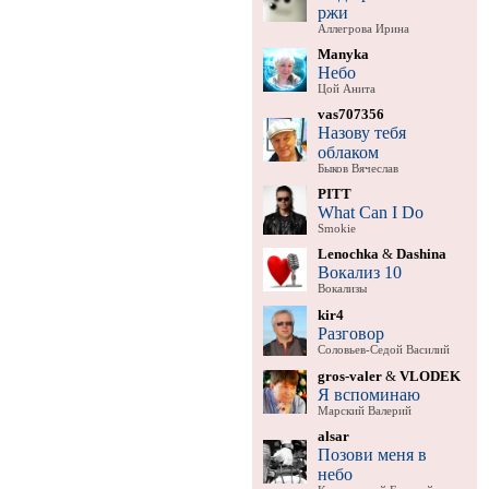
ржи
Аллегрова Ирина
Manyka
Небо
Цой Анита
vas707356
Назову тебя
облаком
Быков Вячеслав
PITT
What Can I Do
Smokie
Lenochka
&
Dashina
Вокализ 10
Вокализы
kir4
Разговор
Соловьев-Седой Василий
gros-valer
&
VLODEK
Я вспоминаю
Марский Валерий
alsar
Позови меня в
небо