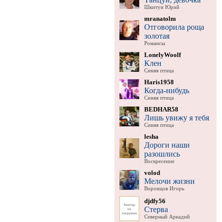
Шкитун Юрий
mranatolm
Отговорила роща
золотая
Романсы
LonelyWoolf
Клен
Синяя птица
Haris1958
Когда-нибудь
Синяя птица
BEDHAR58
Лишь увижу я тебя
Синяя птица
lesha
Дороги наши
разошлись
Воскресение
volod
Мелочи жизни
Воронцов Игорь
djdfy56
Стерва
Северный Аркадий