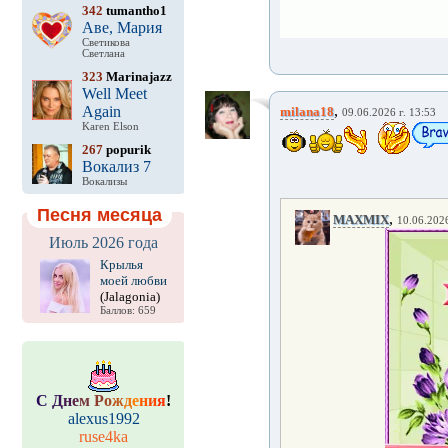
342
tumantho1
Аве, Мария
Светикова
Светлана
323
Marinajazz
Well Meet
,
Again
milana18
09.06.2026 г. 13:53
Karen Elson
267
popurik
Вокализ 7
Вокализы
Песня месяца
,
MAXMIX
10.06.2026
Июль 2026 года
Крылья
моей любви
(Jalagonia)
Баллов: 659
С
Д
н
е
м
Р
о
ж
д
е
н
и
я
!
alexus1992
ruse4ka