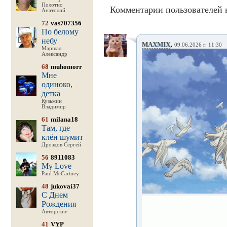
Полотно
Комментарии пользователей к
Анатолий
72
vas707356
По белому
небу
,
MAXMIX
09.06.2026 г. 11:30
Маршал
Александр
68
muhomorr
Мне
одиноко,
детка
Кузьмин
Владимир
61
milana18
Там, где
клён шумит
Дроздов Сергей
56
8911083
My Love
Paul McCartney
48
jukovai37
С Днем
Рождения
Авторские
41
VYP