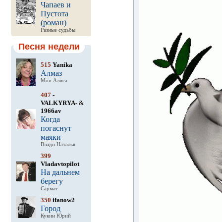
Чапаев и
Пустота
(роман)
Разные судьбы
Песня недели
515
Yanika
Алмаз
Мон Алиса
407
-
VALKYRYA-
&
1966av
Когда
погаснут
маяки
Влади Наталья
399
Vladavtopilot
На дальнем
берегу
Сармат
350
ifanow2
Город
Кукин Юрий