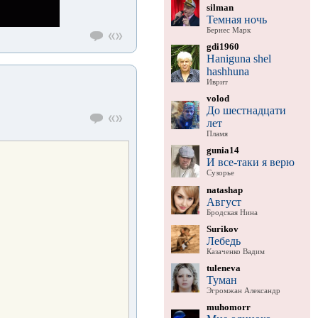
silman
Темная ночь
Бернес Марк
gdi1960
Haniguna shel
hashhuna
Иврит
volod
До шестнадцати
лет
Пламя
gunia14
И все-таки я верю
Сузорье
natashap
Август
Бродская Нина
Surikov
Лебедь
Казаченко Вадим
tuleneva
Туман
Эгромжан Александр
muhomorr