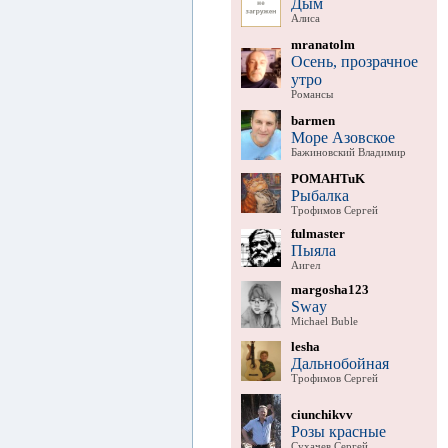
Дым
Алиса
mranatolm
Осень, прозрачное
утро
Романсы
barmen
Море Азовское
Бажиновский Владимир
POMAHTuK
Рыбалка
Трофимов Сергей
fulmaster
Пыяла
Аигел
margosha123
Sway
Michael Buble
lesha
Дальнобойная
Трофимов Сергей
ciunchikvv
Розы красные
Сухачев Сергей