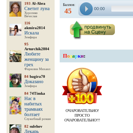
193
Al-Abra
Баллов:
Светит луна
00:00
45
Хурсенко
Вячеслав
116
akmira2814
Искала
Земфира
95
Arturchik2804
Любите
П
о
д
а
р
к
и
:
женщину за
грех
Фирюлин Михаил
84
bagira70
Доказано
Земфира
84
74Timka
Нас в
набитых
трамваях
ОЧАРОВАТЕЛЬНО!
болтает
ПРОСТО
Служебный роман
ОЧАРОВАТЕЛЬНО!!!
82
sulehov
Лекарь