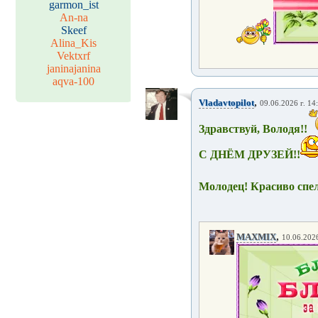
garmon_ist
An-na
Skeef
Alina_Kis
Vektxrf
janinajanina
aqva-100
,
Vladavtopilot
09.06.2026 г. 14
Здравствуй, Володя!!
С ДНЁМ ДРУЗЕЙ!!
Молодец! Красиво спел
,
MAXMIX
10.06.2026