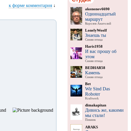
к форме комментария
↓
akononov6690
Одиннадцатый
маршрут
Королев Анатолий
LonelyWoolf
Знаешь ты
Синяя птица
Haris1958
И вас прошу об
этом
Синяя птица
BEDHAR58
Камень
Синяя птица
Bet
Wir Sind Das
Roboter
Kraftwerk
dimakapitan
Дивись же, какими
мы стали!
Пикник
ARAKS