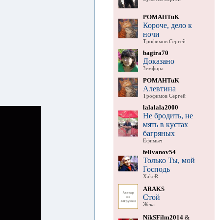
POMAHTuK
Короче, дело к
ночи
Трофимов Сергей
bagira70
Доказано
Земфира
POMAHTuK
Алевтина
Трофимов Сергей
lalalala2000
Не бродить, не
мять в кустах
багряных
Ефимыч
felivanov54
Только Ты, мой
Господь
XakeR
ARAKS
Стой
Жека
NikSFilm2014
&