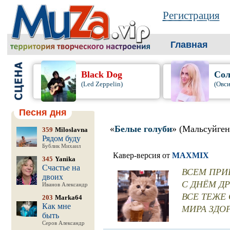
Регистрация
Главная
Black Dog
Сол
(Led Zeppelin)
(Овси
Песня дня
«
Белые голуби
» (Мальсуйген
359
Miloslavna
Рядом буду
Бублик Михаил
Кавер-версия от
MAXMIX
345
Yanika
Счастье на
ВСЕМ ПРИВЕТ
двоих
С ДНЁМ ДРУ
Иванов Александр
ВСЕ ТЕЖЕ 
203
Marka64
Как мне
МИРА ЗДОРО
быть
Серов Александр