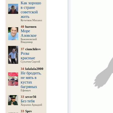
Как хорошо
в стране
советской
жить
Кочетков Михаил
40
barmen
Море
Азовское
Бажиновский
Владимир
37
ciunchikvv
Розы
красные
Сухачев Сергей
34
lalalala2000
Не бродить,
не мять в
кустах
багряных
Ефимыч
33
sever56
Без тебя
Хоралов Аркадий
33
Spev