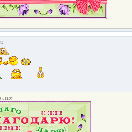
:37
.
 г. 12:37