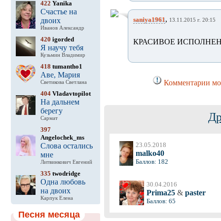
422
Yanika
Счастье на
,
saniya1961
двоих
13.11.2015 г. 20:15
Иванов Александр
420
igorded
КРАСИВОЕ ИСПОЛНЕНИ
Я научу тебя
Кузьмин Владимир
418
tumantho1
Аве, Мария
Комментарии мог
Светикова Светлана
404
Vladavtopilot
На дальнем
берегу
Др
Сармат
397
Angelochek_ms
23.05.2018
Слова остались
malko40
мне
Баллов: 182
Литвинкович Евгений
335
twodridge
Одна любовь
30.04.2016
на двоих
Prima25
&
paster
Карпук Елена
Баллов: 65
Песня месяца