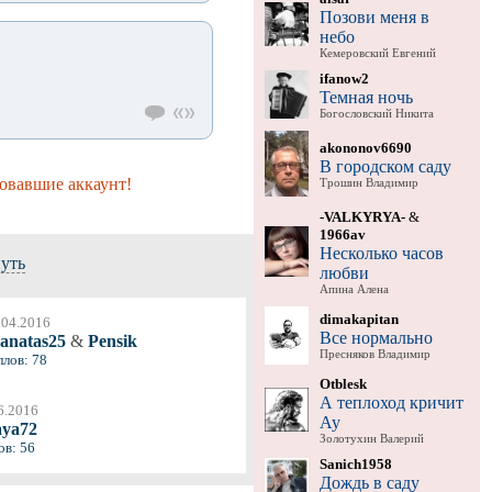
Позови меня в
небо
Кемеровский Евгений
ifanow2
Темная ночь
Богословский Никита
akononov6690
В городском саду
овавшие аккаунт!
Трошин Владимир
-VALKYRYA-
&
1966av
Несколько часов
нуть
любви
Апина Алена
dimakapitan
.04.2016
Все нормально
anatas25
&
Pensik
Пресняков Владимир
ллов: 78
Otblesk
А теплоход кричит
6.2016
Ау
aya72
Золотухин Валерий
ов: 56
Sanich1958
Дождь в саду