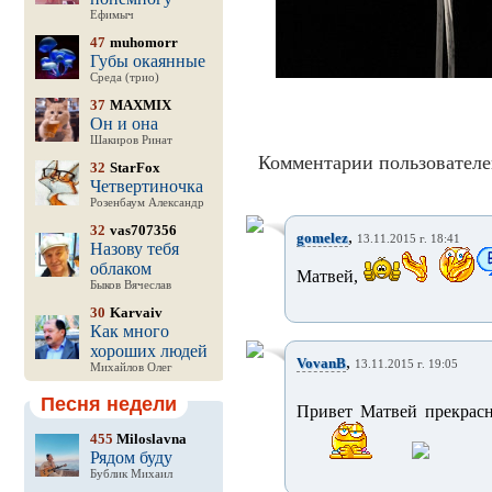
Ефимыч
47
muhomorr
Губы окаянные
Среда (трио)
37
MAXMIX
Он и она
Шакиров Ринат
Комментарии пользователе
32
StarFox
Четвертиночка
Розенбаум Александр
32
vas707356
,
gomelez
13.11.2015 г. 18:41
Назову тебя
облаком
Матвей,
Быков Вячеслав
30
Karvaiv
Как много
хороших людей
,
VovanB
13.11.2015 г. 19:05
Михайлов Олег
Песня недели
Привет Матвей прекрас
455
Miloslavna
Рядом буду
Бублик Михаил