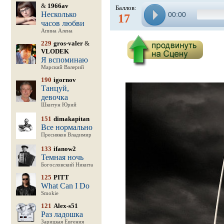
&
1966av
Баллов:
Несколько
00:00
17
часов любви
Апина Алена
229
gros-valer
&
VLODEK
Я вспоминаю
Марский Валерий
190
igornov
Танцуй,
девочка
Шкитун Юрий
151
dimakapitan
Все нормально
Пресняков Владимир
133
ifanow2
Темная ночь
Богословский Никита
125
PITT
What Can I Do
Smokie
121
Alex-s51
Раз ладошка
Зарицкая Евгения