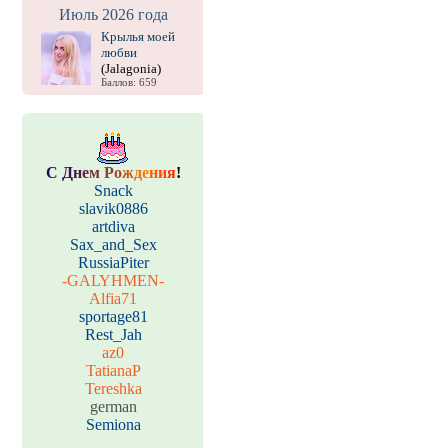
Июль 2026 года
Крылья моей
любви
(Jalagonia)
Баллов: 659
С
Д
н
е
м
Р
о
ж
д
е
н
и
я
!
Snack
slavik0886
artdiva
Sax_and_Sex
RussiaPiter
-GALYHMEN-
Alfia71
sportage81
Rest_Jah
az0
TatianaP
Tereshka
german
Semiona