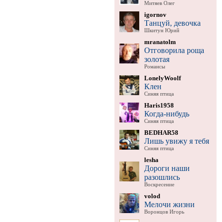
Митяев Олег
igornov
Танцуй, девочка
Шкитун Юрий
mranatolm
Отговорила роща
золотая
Романсы
LonelyWoolf
Клен
Синяя птица
Haris1958
Когда-нибудь
Синяя птица
BEDHAR58
Лишь увижу я тебя
Синяя птица
lesha
Дороги наши
разошлись
Воскресение
volod
Мелочи жизни
Воронцов Игорь