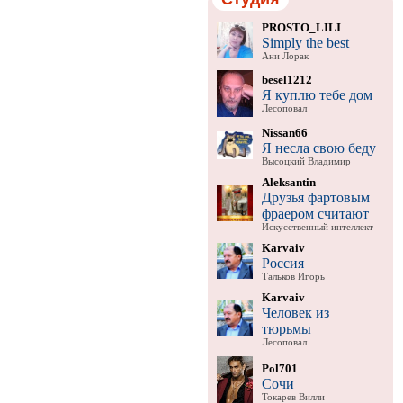
PROSTO_LILI
Simply the best
Ани Лорак
besel1212
Я куплю тебе дом
Лесоповал
Nissan66
Я несла свою беду
Высоцкий Владимир
Aleksantin
Друзья фартовым
фраером считают
Искусственный интеллект
Karvaiv
Россия
Тальков Игорь
Karvaiv
Человек из
тюрьмы
Лесоповал
Pol701
Сочи
Токарев Вилли