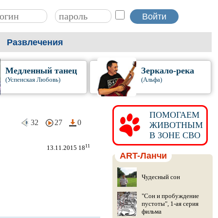
Развлечения
Медленный танец
Зеркало-река
(Успенская Любовь)
(Альфа)
ПОМОГАЕМ
32
27
0
ЖИВОТНЫМ
В ЗОНЕ СВО
11
13.11.2015 18
ART-Ланчи
Чудесный сон
"Сон и пробуждение
пустоты", 1-ая серия
фильма