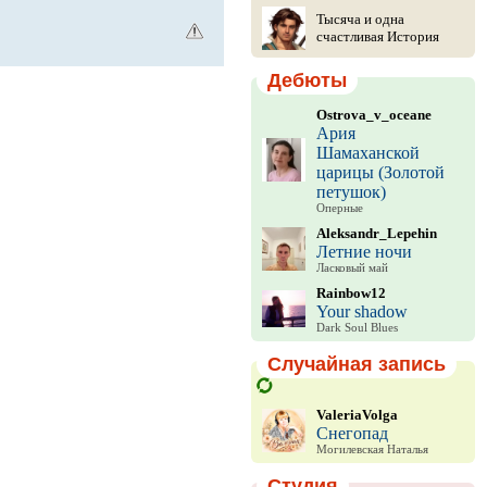
Тысяча и одна
счастливая История
Дебюты
Ostrova_v_oceane
Ария
Шамаханской
царицы (Золотой
петушок)
Оперные
Aleksandr_Lepehin
Летние ночи
Ласковый май
Rainbow12
Your shadow
Dark Soul Blues
Случайная запись
ValeriaVolga
Снегопад
Могилевская Наталья
Студия