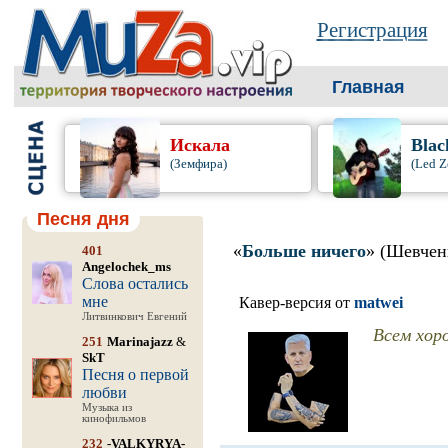
Регистрация
Главная
Искала
Blac
(Земфира)
(Led Z
Песня дня
«
Больше ничего
» (Шевчен
401
Angelochek_ms
Слова остались
мне
Кавер-версия от
matwei
Литвинкович Евгений
Всем хо
251
Marinajazz
&
SkT
Песня о первой
любви
Музыка из
кинофильмов
232
-VALKYRYA-