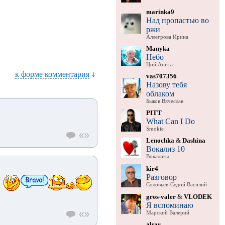
marinka9
Над пропастью во
ржи
Аллегрова Ирина
Manyka
Небо
Цой Анита
к форме комментария
↓
vas707356
Назову тебя
облаком
Быков Вячеслав
PITT
What Can I Do
Smokie
Lenochka
&
Dashina
Вокализ 10
Вокализы
kir4
Разговор
Соловьев-Седой Василий
gros-valer
&
VLODEK
Я вспоминаю
Марский Валерий
alsar