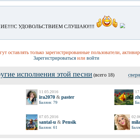
Е!!!!С УДОВОЛЬСТВИЕМ СЛУШАЮ!!!!
ут оставлять только зарегистрированные пользователи, активир
Зарегистрироваться
или
войти
угие исполнения этой песни
(всего 18)
свер
11.05.2016
17
ira2070
&
paster
zh
Баллов: 79
Ба
07.05.2016
02.0
santal-u
&
Pensik
mil
Баллов: 61
Балл