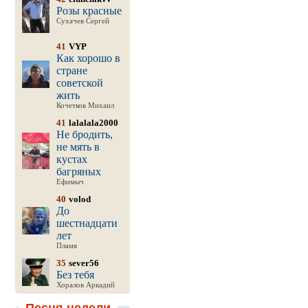
Розы красные
Сухачев Сергей
41
VYP
Как хорошо в
стране
советской
жить
Кочетков Михаил
41
lalalala2000
Не бродить,
не мять в
кустах
багряных
Ефимыч
40
volod
До
шестнадцати
лет
Пламя
35
sever56
Без тебя
Хоралов Аркадий