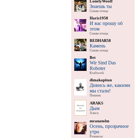
LonelyWoolf
Знаешь ты
Синяя птица
Haris1958
И вас прошу об
этом
Синяя птица
BEDHAR58
Камень
Синяя птица
Bet
Wir Sind Das
Roboter
Kraftwerk
dimakapitan
Дивись же, какими
мы стали!
Пикник
ARAKS
Дым
Алиса
mranatolm
Осень, прозрачное
утро
Романсы