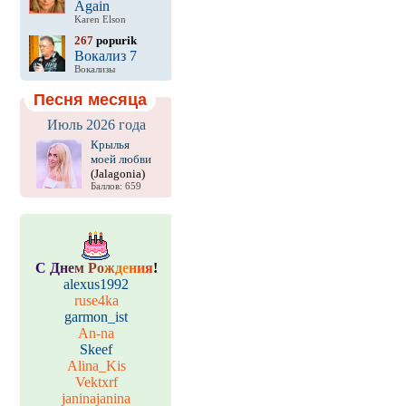
Again
Karen Elson
267
popurik
Вокализ 7
Вокализы
Песня месяца
Июль 2026 года
Крылья
моей любви
(Jalagonia)
Баллов: 659
С
Д
н
е
м
Р
о
ж
д
е
н
и
я
!
alexus1992
ruse4ka
garmon_ist
An-na
Skeef
Alina_Kis
Vektxrf
janinajanina