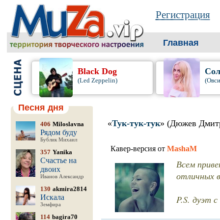
Регистрация
Главная
Black Dog
Сол
(Led Zeppelin)
(Овси
Песня дня
«
Тук-тук-тук
» (Дюжев Дмит
406
Miloslavna
Рядом буду
Бублик Михаил
Кавер-версия от
MashaM
357
Yanika
Счастье на
Всем приве
двоих
отличных вы
Иванов Александр
130
akmira2814
Искала
P.S. дуэт с
Земфира
114
bagira70