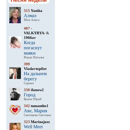
Песня недели
515
Yanika
Алмаз
Мон Алиса
407
-
VALKYRYA-
&
1966av
Когда
погаснут
маяки
Влади Наталья
399
Vladavtopilot
На дальнем
берегу
Сармат
350
ifanow2
Город
Кукин Юрий
342
tumantho1
Аве, Мария
Светикова Светлана
323
Marinajazz
Well Meet