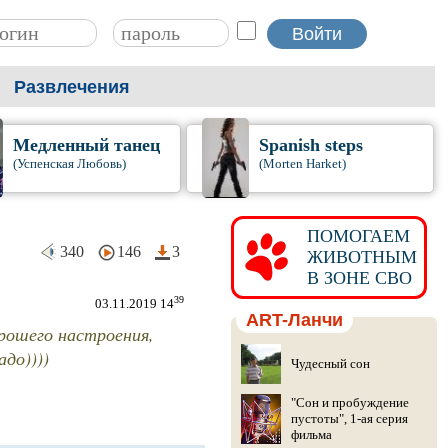
Развлечения
Медленный танец
Spanish steps
(Успенская Любовь)
(Morten Harket)
ПОМОГАЕМ
340
146
3
ЖИВОТНЫМ
В ЗОНЕ СВО
39
03.11.2019 14
ART-Ланчи
рошего настроения,
адо))))
Чудесный сон
"Сон и пробуждение
пустоты", 1-ая серия
фильма