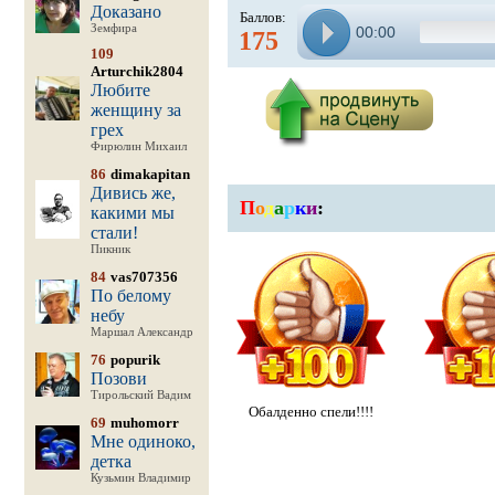
Доказано
Баллов:
Земфира
00:00
175
109
Arturchik2804
Любите
женщину за
грех
Фирюлин Михаил
86
dimakapitan
Дивись же,
П
о
д
а
р
к
и
:
какими мы
стали!
Пикник
84
vas707356
По белому
небу
Маршал Александр
76
popurik
Позови
Тирольский Вадим
Обалденно спели!!!!
69
muhomorr
Мне одиноко,
детка
Кузьмин Владимир