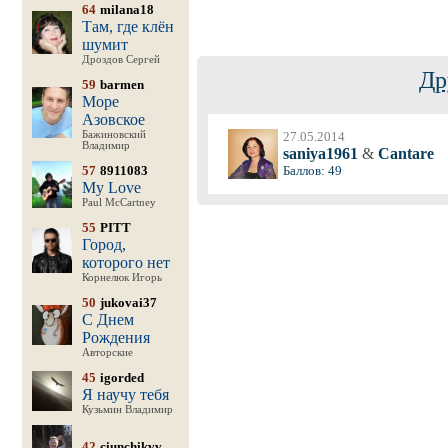
64
milana18
Там, где клён
шумит
Дроздов Сергей
Др
59
barmen
Море
Азовское
Бажиновский
27.05.2014
Владимир
saniya1961
&
Cantare
57
8911083
Баллов: 49
My Love
Paul McCartney
55
PITT
Город,
которого нет
Корнелюк Игорь
50
jukovai37
С Днем
Рождения
Авторские
45
igorded
Я научу тебя
Кузьмин Владимир
42
ciunchikvv