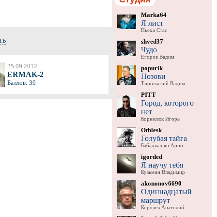
Marka64
Я лист
Пьеха Стас
ть
shved37
Чудо
Егоров Вадим
25.09.2012
popurik
ERMAK-2
Позови
Баллов: 30
Тирольский Вадим
PITT
Город, которого
нет
Корнелюк Игорь
Otblesk
Голубая тайга
Бабаджанян Арно
igorded
Я научу тебя
Кузьмин Владимир
akononov6690
Одиннадцатый
маршрут
Королев Анатолий