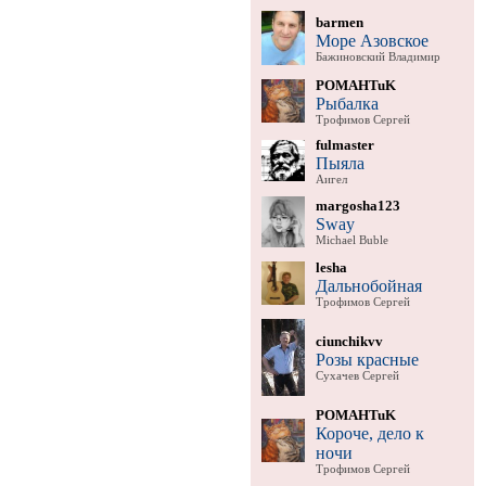
barmen
Море Азовское
Бажиновский Владимир
POMAHTuK
Рыбалка
Трофимов Сергей
fulmaster
Пыяла
Аигел
margosha123
Sway
Michael Buble
lesha
Дальнобойная
Трофимов Сергей
ciunchikvv
Розы красные
Сухачев Сергей
POMAHTuK
Короче, дело к
ночи
Трофимов Сергей