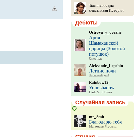
Тысяча и одна
счастливая История
Дебюты
Ostrova_v_oceane
Ария
Шамаханской
царицы (Золотой
петушок)
Оперные
Aleksandr_Lepehin
Летние ночи
Ласковый май
Rainbow12
Your shadow
Dark Soul Blues
Случайная запись
mr_Smit
Благодарю тебя
Магомаев Муслим
Студия