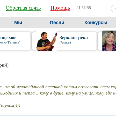
Обратная связь
Помощь
21:51:59
Мы
Песни
Конкурсы
нце мое
Зеркало-река
енко Татьяна)
(Альфа)
рий)
т, этой незатейливой песенкой хотим пожелать всем хо
ходных и тепла....кому в душе, кому на улице, кому где н
 Зауром))))