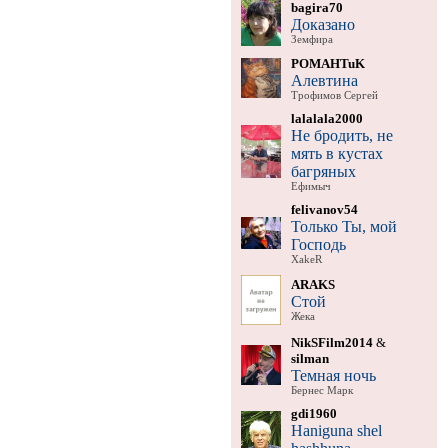
bagira70
Доказано
Земфира
POMAHTuK
Алевтина
Трофимов Сергей
lalalala2000
Не бродить, не
мять в кустах
багряных
Ефимыч
felivanov54
Только Ты, мой
Господь
XakeR
ARAKS
Стой
Жека
NikSFilm2014
&
silman
Темная ночь
Бернес Марк
gdi1960
Haniguna shel