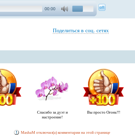
00:00
Поделиться в соц. сетях
Спасибо за дуэт и
Вы просто Огонь!!!
настроение!
MashaM отключил(а) комментарии на этой странице