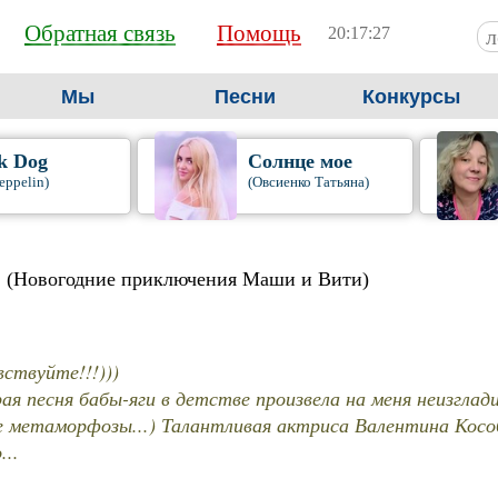
Обратная связь
Помощь
20:17:28
Мы
Песни
Конкурсы
k Dog
Солнце мое
eppelin)
(Овсиенко Татьяна)
» (Новогодние приключения Маши и Вити)
вствуйте!!!)))
ая песня бабы-яги в детстве произвела на меня неизглади
е метаморфозы...) Талантливая актриса Валентина Косо
...