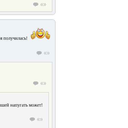
бя получилась!
лышей напугать может!