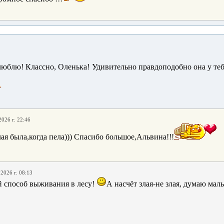
люблю! Классно, Оленька! Удивительно правдоподобно она у те
2026 г. 22:46
ая была,когда пела))) Спасибо большое,Альвина!!!
.2026 г. 08:13
 способ выживания в лесу!
А насчёт злая-не злая, думаю ма