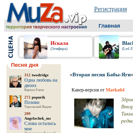
Регистрация
Главная
Искала
Blac
(Земфира)
(Led Z
Песня дня
«
Вторая песня Бабы-Яги
312
twodridge
Одна любовь на
двоих
Кавер-версия от
Marka64
Карпук Елена
272
popurik
Здра
Позови
Втор
Тирольский Вадим
Таки
209
Angelochek_ms
редко
Слова остались
мне