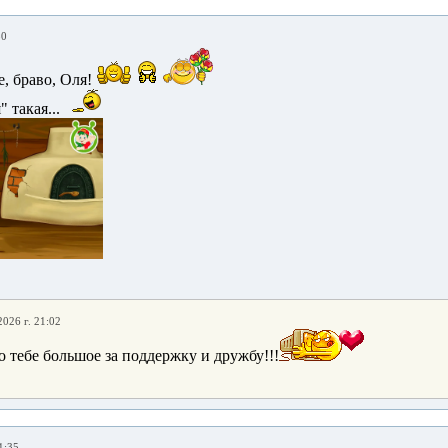
50
, браво, Оля!
" такая...
2026 г. 21:02
о тебе большое за поддержку и дружбу!!!
1:35