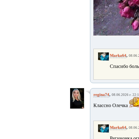
,
Marka64
08.06.
Спасибо боль
,
regina74
08.06.2026 г. 22:
Классно Олечка
,
Marka64
08.06.
Региночка,ог