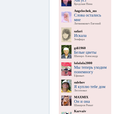
Август
Бродская Нина
Angelochek_ms
Слова остались
мне
Литвинкович Евгений
safari
Искала
Земфира
gdi1960
Белые цветы
Шапиро Александр
lalalala2000
Мы теперь уходим
понемногу
Ефимыч
sulehov
Я куплю тебе дом
Лесоповал
MAXMIX
Он и она
Шакиров Ринат
Karvaiv