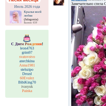
Песня месяца
Замечательно спела Оле
Июль 2026 года
Крылья моей
любви
(Jalagonia)
Баллов: 659
С
Д
н
е
м
Р
о
ж
д
е
н
и
я
!
leon4763
grim97
svatovstvo
anechkina
Anna1981
stelszipo
Drozd
60Evulez
BibiKing70
ivasyuk
Painka