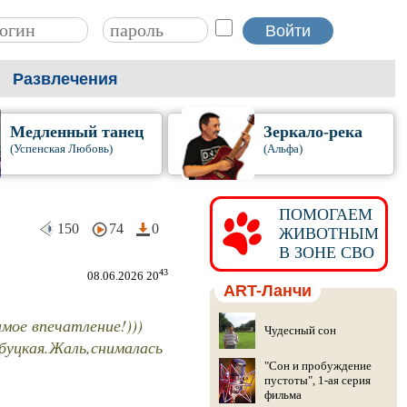
Развлечения
Медленный танец
Зеркало-река
(Успенская Любовь)
(Альфа)
ПОМОГАЕМ
150
74
0
ЖИВОТНЫМ
В ЗОНЕ СВО
43
08.06.2026 20
ART-Ланчи
мое впечатление!)))
Чудесный сон
буцкая.Жаль,снималась
"Сон и пробуждение
пустоты", 1-ая серия
фильма