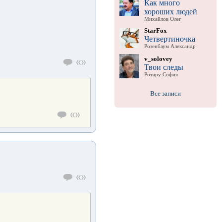
Как много
хороших людей
Михайлов Олег
StarFox
Четвертиночка
Розенбаум Александр
v_solovey
Твои следы
Ротару София
Все записи