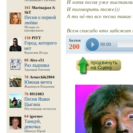
И хотя песня уже выставлял
Литвинкович Евгений
161
Marinajazz
&
И поговорить тоже)))
SkT
А то чё-то все песни такие 
Песня о первой
любви
Музыка из
Всем спасибо кто забежит 
кинофильмов
150
PITT
Баллов:
Город, которого
00:00
200
нет
Корнелюк Игорь
80
Alex-s51
Раз ладошка
Зарицкая Евгения
78
Arturchik2804
Южная мечта
Ждамиров Владимир
76
8911083
Песня Яшки
Цыгана
Неуловимые мстители
64
igornov
Танцуй,
девочка
Шкитун Юрий