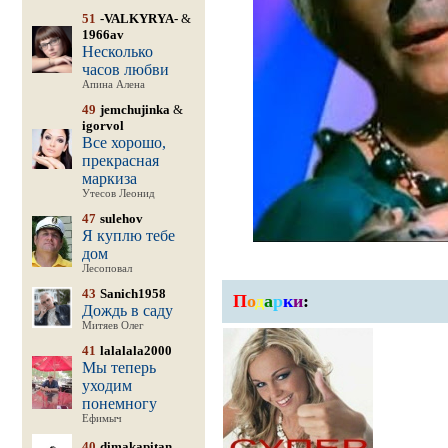
51
-VALKYRYA-
&
1966av
Несколько
часов любви
Апина Алена
49
jemchujinka
&
igorvol
Все хорошо,
прекрасная
маркиза
Утесов Леонид
47
sulehov
Я куплю тебе
дом
Лесоповал
43
Sanich1958
П
о
д
а
р
к
и
:
Дождь в саду
Митяев Олег
41
lalalala2000
Мы теперь
уходим
понемногу
Ефимыч
40
dimakapitan