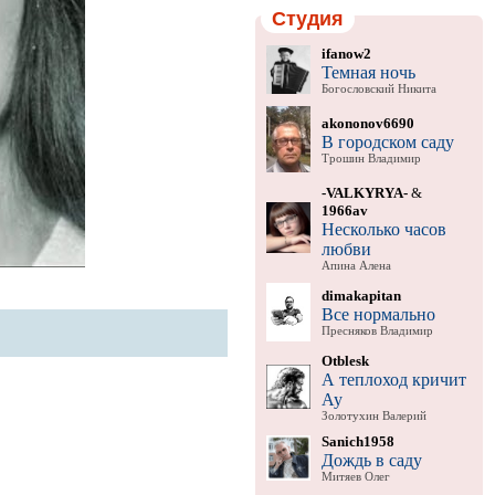
Студия
ifanow2
Темная ночь
Богословский Никита
akononov6690
В городском саду
Трошин Владимир
-VALKYRYA-
&
1966av
Несколько часов
любви
Апина Алена
dimakapitan
Все нормально
Пресняков Владимир
Otblesk
А теплоход кричит
Ау
Золотухин Валерий
Sanich1958
Дождь в саду
Митяев Олег