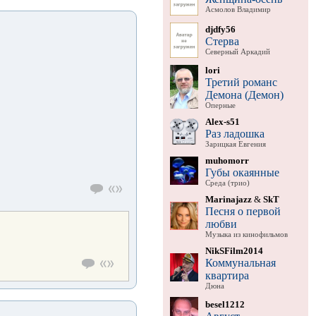
Асмолов Владимир
djdfy56
Стерва
Северный Аркадий
lori
Третий романс
Демона (Демон)
Оперные
Alex-s51
Раз ладошка
Зарицкая Евгения
muhomorr
Губы окаянные
Среда (трио)
Marinajazz
&
SkT
Песня о первой
любви
Музыка из кинофильмов
NikSFilm2014
Коммунальная
квартира
Дюна
besel1212