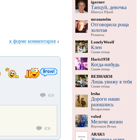
igornov
Танцуй, девочка
Шкитун Юрий
mranatolm
Отговорила роща
золотая
Романсы
к форме комментария
↓
LonelyWoolf
Клен
Синяя птица
Haris1958
Когда-нибудь
Синяя птица
BEDHAR58
Лишь увижу я тебя
Синяя птица
lesha
Дороги наши
разошлись
Воскресение
volod
Мелочи жизни
Воронцов Игорь
ARAKS
Женщина-осень