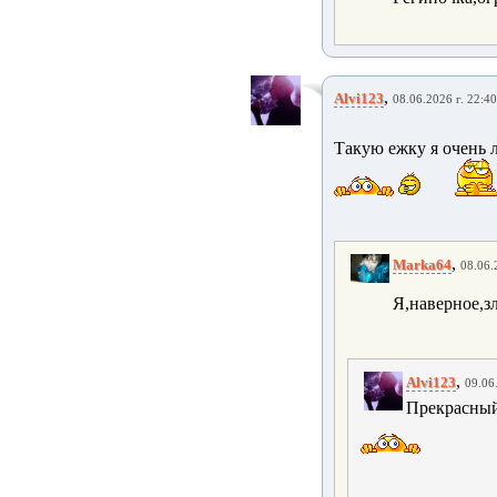
,
Alvi123
08.06.2026 г. 22:40
Такую ежку я очень 
,
Marka64
08.06.
Я,наверное,зл
,
Alvi123
09.06
Прекрасный