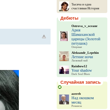
Тысяча и одна
счастливая История
Дебюты
Ostrova_v_oceane
Ария
Шамаханской
царицы (Золотой
петушок)
Оперные
Aleksandr_Lepehin
Летние ночи
Ласковый май
Rainbow12
Your shadow
Dark Soul Blues
Случайная запись
azereb
Над окошком
месяц
Романсы