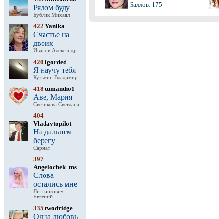
Баллов: 175
Рядом буду
Бублик Михаил
422
Yanika
Счастье на
двоих
Иванов Александр
420
igorded
Я научу тебя
Кузьмин Владимир
418
tumantho1
Аве, Мария
Светикова Светлана
404
Vladavtopilot
На дальнем
берегу
Сармат
397
Angelochek_ms
Слова
остались мне
Литвинкович
Евгений
335
twodridge
Одна любовь