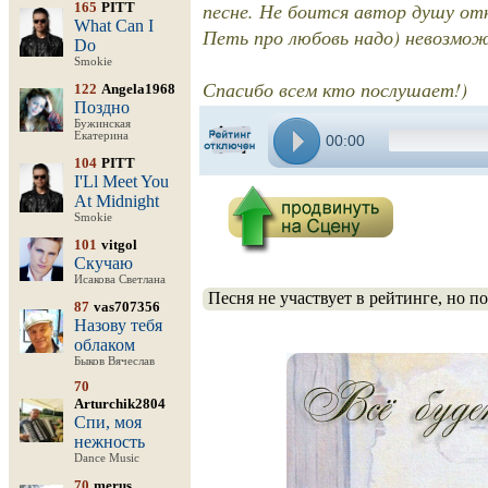
песне. Не боится автор душу отк
165
PITT
What Can I
Петь про любовь надо) невозможн
Do
Smokie
Спасибо всем кто послушает!)
122
Angela1968
Поздно
Бужинская
Екатерина
00:00
104
PITT
I'Ll Meet You
At Midnight
Smokie
101
vitgol
Скучаю
Исакова Светлана
Песня не участвует в рейтинге, но п
87
vas707356
Назову тебя
облаком
Быков Вячеслав
70
Arturchik2804
Спи, моя
нежность
Dance Music
70
merus