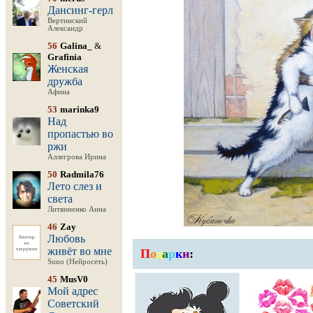
Дансинг-герл
Вертинский
Александр
56
Galina_
&
Grafinia
Женская
дружба
Афина
53
marinka9
Над
пропастью во
ржи
Аллегрова Ирина
50
Radmila76
Лето слез и
света
Литвиненко Анна
46
Zay
Любовь
живёт во мне
П
о
д
а
р
к
и
:
Suno (Нейросеть)
45
MusV0
Мой адрес
Советский