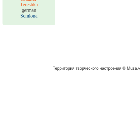
Tereshka
german
Semiona
Территория творческого настроения © Muza.vi