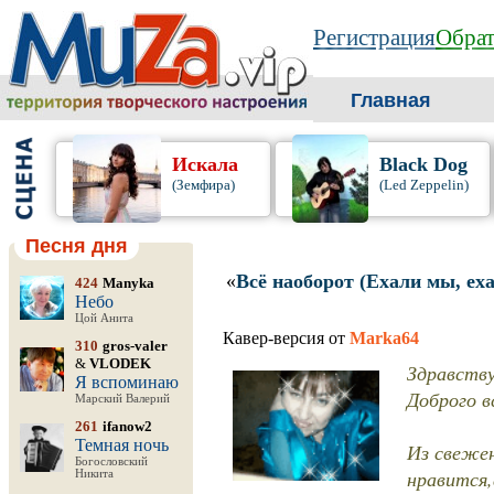
Регистрация
Обрат
Главная
Искала
Black Dog
(Земфира)
(Led Zeppelin)
Песня дня
«
Всё наоборот (Ехали мы, ех
424
Manyka
Небо
Цой Анита
Кавер-версия от
Marka64
310
gros-valer
&
VLODEK
Здравству
Я вспоминаю
Доброго в
Марский Валерий
261
ifanow2
Темная ночь
Из свежен
Богословский
нравится,
Никита