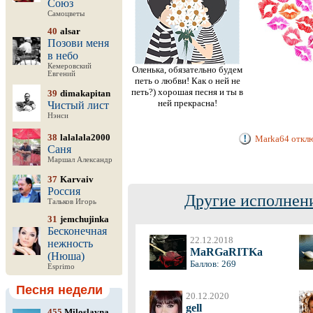
Союз
Самоцветы
40
alsar
Позови меня
в небо
Кемеровский
Оленька, обязательно будем
Евгений
петь о любви! Как о ней не
петь?) хорошая песня и ты в
39
dimakapitan
ней прекрасна!
Чистый лист
Нэнси
38
lalalala2000
Marka64 отклю
Саня
Маршал Александр
37
Karvaiv
Россия
Другие исполнени
Тальков Игорь
31
jemchujinka
Бесконечная
22.12.2018
нежность
MaRGaRITKa
(Нюша)
Баллов: 269
Esprimo
Песня недели
20.12.2020
gell
455
Miloslavna