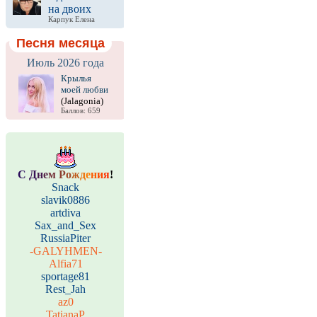
на двоих
Карпук Елена
Песня месяца
Июль 2026 года
Крылья
моей любви
(Jalagonia)
Баллов: 659
С
Д
н
е
м
Р
о
ж
д
е
н
и
я
!
Snack
slavik0886
artdiva
Sax_and_Sex
RussiaPiter
-GALYHMEN-
Alfia71
sportage81
Rest_Jah
az0
TatianaP