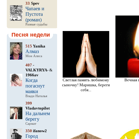
33
Spev
Чапаев и
Пустота
(роман)
Разные судьбы
Песня недели
515
Yanika
Алмаз
Мон Алиса
407
-
VALKYRYA-
&
1966av
Когда
Светлая память любимому
Вечная п
сыночку! Маришка, береги
погаснут
себя...
маяки
Влади Наталья
399
Vladavtopilot
На дальнем
берегу
Сармат
350
ifanow2
Город