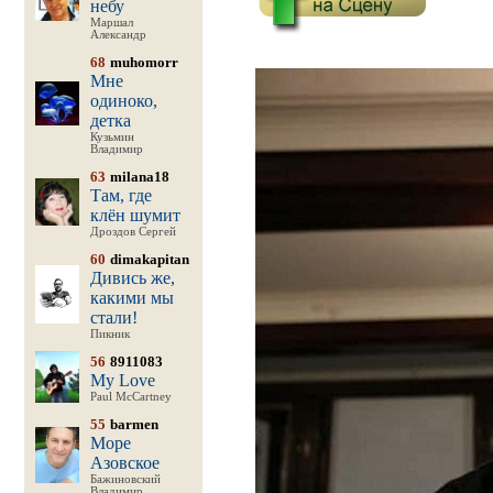
небу
Маршал
Александр
68
muhomorr
Мне
одиноко,
детка
Кузьмин
Владимир
63
milana18
Там, где
клён шумит
Дроздов Сергей
60
dimakapitan
Дивись же,
какими мы
стали!
Пикник
56
8911083
My Love
Paul McCartney
55
barmen
Море
Азовское
Бажиновский
Владимир