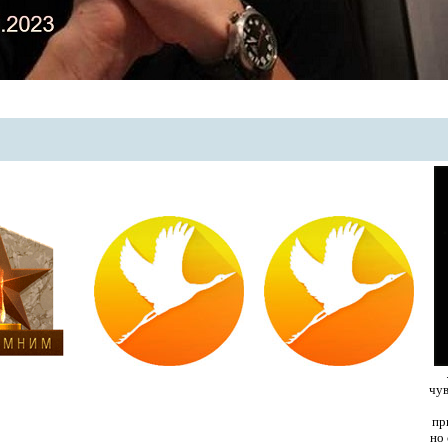
чув
пр
но 