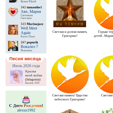
Кукин Юрий
342
tumantho1
Аве, Мария
Светикова
Светлана
323
Marinajazz
Well Meet
Светлая и долгая память
Горько те
Again
Григорию!
детей...Марин
Karen Elson
267
popurik
Вокализ 7
Вокализы
Песня месяца
Июль 2026 года
Крылья
моей любви
(Jalagonia)
Баллов: 659
Светлая память! Царства
Светлая
небесного Григорию!
С
Д
н
е
м
Р
о
ж
д
е
н
и
я
!
alexus1992