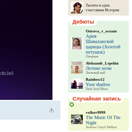
Тысяча и одна
счастливая История
Дебюты
Ostrova_v_oceane
Ария
Шамаханской
царицы (Золотой
петушок)
Оперные
Aleksandr_Lepehin
Летние ночи
Ласковый май
Rainbow12
Your shadow
Dark Soul Blues
Случайная запись
volkov9999
The Music Of The
Night
Andrew Lloyd Webber