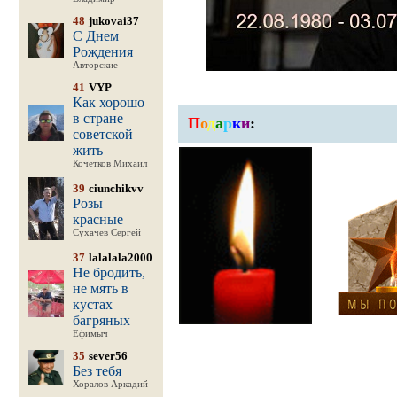
48
jukovai37
С Днем
Рождения
Авторские
41
VYP
Как хорошо
в стране
П
о
д
а
р
к
и
:
советской
жить
Кочетков Михаил
39
ciunchikvv
Розы
красные
Сухачев Сергей
37
lalalala2000
Не бродить,
не мять в
кустах
багряных
Ефимыч
35
sever56
Без тебя
Хоралов Аркадий