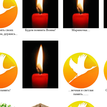
рять своих
Будем помнить Воина!
Мариночка....
а, держись...
 память!
....вечная и светлая
С
память........