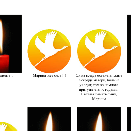
амять...
Марина ,нет слов !!!
Он на всегда останется жить
в сердце матери, боль не
уходит, только немного
притупляется с годами...
Светлая память сыну,
Мариша