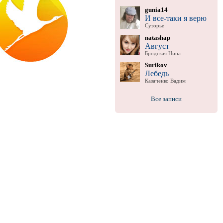
gunia14
И все-таки я верю
Сузорье
natashap
Август
Бродская Нина
Surikov
Лебедь
Казаченко Вадим
Все записи