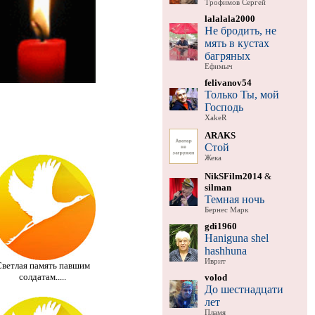
Трофимов Сергей
lalalala2000
Не бродить, не
мять в кустах
багряных
Ефимыч
felivanov54
Только Ты, мой
Господь
XakeR
ARAKS
Стой
Жека
NikSFilm2014
&
silman
Темная ночь
Бернес Марк
gdi1960
Haniguna shel
hashhuna
Иврит
ветлая память павшим
солдатам.....
volod
До шестнадцати
лет
Пламя