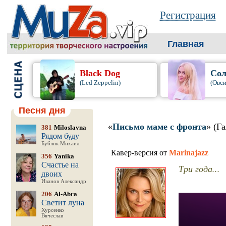
Регистрация
Главная
Black Dog
Сол
(Led Zeppelin)
(Овси
Песня дня
«
Письмо маме с фронта
» (Г
381
Miloslavna
Рядом буду
Бублик Михаил
Кавер-версия от
Marinajazz
356
Yanika
Счастье на
Три года...
двоих
Иванов Александр
206
Al-Abra
Светит луна
Хурсенко
Вячеслав