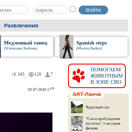
Развлечения
Медленный танец
Spanish steps
(Успенская Любовь)
(Morten Harket)
ПОМОГАЕМ
345
120
7
ЖИВОТНЫМ
В ЗОНЕ СВО
26
02.07.2026 17
ART-Ланчи
Чудесный сон
"Сон и пробуждение
пустоты", 1-ая серия
фильма