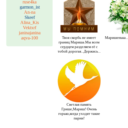
ruse4ka
garmon_ist
An-na
Skeef
Alina_Kis
Vektxrf
janinajanina
aqva-100
Твоя скорбь не имеет
Маришенька...
границ Мариша.Мы всем
сердцем разделяем её с
тобой дорогая...Держись...
Светлая память
Грише,Мариш! Очень
горько,когда уходят такие
парни!