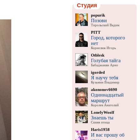
Студия
popurik
Позови
Тирольский Вадим
PITT
Город, которого
нет
Корнелюк Игорь
Otblesk
Голубая тайга
Бабаджанян Арно
igorded
Я научу тебя
Кузьмин Владимир
akononov6690
Одиннадцатый
маршрут
Королев Анатолий
LonelyWoolf
Знаешь ты
Синяя птица
Haris1958
И вас прошу об