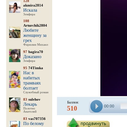
128
akmira2814
Искала
Земфира
108
Arturchik2804
Любите
женщину за
грех
Фирюлин Михаил
97
bagira70
Доказано
Земфира
95
74Timka
Нас в
набитых
трамваях
болтает
Служебный роман
83
sulehov
Баллов:
Лекарь
00:00
510
Полотно
Анатолий
83
vas707356
По белому