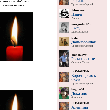
Рыбалка
с ним жить. Добрая и
Трофимов Сергей
светлая память....
fulmaster
Пыяла
Аигел
margosha123
Sway
Michael Buble
lesha
Дальнобойная
Трофимов Сергей
ciunchikvv
Розы красные
Сухачев Сергей
POMAHTuK
Короче, дело к
ночи
Трофимов Сергей
bagira70
Доказано
Земфира
POMAHTuK
Алевтина