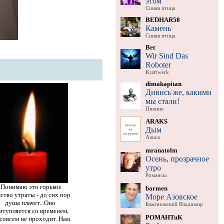
этом
Синяя птица
BEDHAR58
Камень
Синяя птица
Bet
Wir Sind Das
Roboter
Kraftwerk
dimakapitan
Дивись же, какими
мы стали!
Пикник
ARAKS
Дым
Алиса
mranatolm
Осень, прозрачное
утро
Романсы
.Понимаю это горькое
barmen
ство утраты - до сих пор
Море Азовское
душа плачет...Оно
Бажиновский Владимир
итупляется со временем,
POMAHTuK
совсем не проходит. Нам