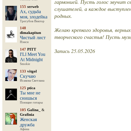
гармонией. Пусть голос звучит с
155
serweb
слушателей, а каждое выступлени
Ах, судьба
родных.
моя, злодейка
Трегубов Виктор
148
Желаю крепкого здоровья, верны
dimakapitan
творческого счастья! Пусть муз
Чистый лист
Нэнси
147
PITT
Запись 25.05.2026
I'Ll Meet You
At Midnight
Smokie
133
vitgol
Скучаю
Исакова Светлана
125
ptica
Ты мне не
снишься
Поющие гитары
105
Galina_
&
Grafinia
Женская
дружба
Афина