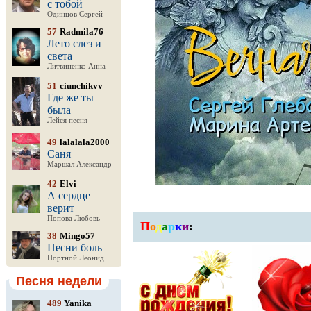
с тобой
Одинцов Сергей
57
Radmila76
Лето слез и
света
Литвиненко Анна
51
ciunchikvv
Где же ты
была
Лейся песня
49
lalalala2000
Саня
Маршал Александр
42
Elvi
А сердце
верит
Попова Любовь
П
о
д
а
р
к
и
:
38
Mingo57
Песни боль
Портной Леонид
Песня недели
489
Yanika