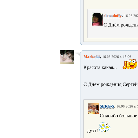
,
elenaduffy
16.06.202
С Днём рождени
,
Marka64
16.06.2026 г. 15:06
Красота какая...
С Днём рождения,Сергей!!
,
SERG-S
16.06.2026 г. 
Спасибо большое 
дуэт!