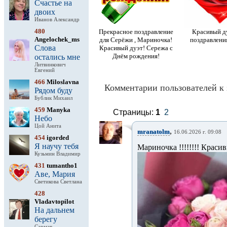
Счастье на
двоих
Иванов Александр
480
Прекрасное поздравление
Красивый д
Angelochek_ms
для Серёжи , Мариночка!
поздравлени
Слова
Красивый дуэт! Сережа с
Днём рождения!
остались мне
Литвинкович
Евгений
466
Miloslavna
Комментарии пользователей к 
Рядом буду
Бублик Михаил
459
Manyka
Страницы:
1
2
Небо
Цой Анита
,
mranatolm
16.06.2026 г. 09:08
454
igorded
Я научу тебя
Мариночка !!!!!!!! Красивы
Кузьмин Владимир
431
tumantho1
Аве, Мария
Светикова Светлана
428
Vladavtopilot
На дальнем
берегу
Сармат