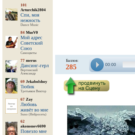
101
Arturchik2804
Спи, моя
нежность
Dance Music
84
MusV0
Мой адрес
Советский
Союз
Самоцветы
77
merus
Баллов:
00:00
Дансинг-герл
285
Вертинский
Александр
69
Jekabolshoy
Тюбик
Третьяков Виктор
67
Zay
Любовь
живёт во мне
Suno (Нейросеть)
62
akononov6690
Повезло мне