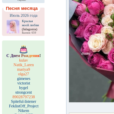
Песня месяца
Июль 2026 года
Крылья
моей любви
(Jalagonia)
Баллов: 659
С
Д
н
е
м
Р
о
ж
д
е
н
и
я
!
kulav
Natik_Laren
mariya9
olga27
gimenes
victorist
bygel
strongcent
89028797238
Spiteful-listener
FeklistOff_Project
Nikem