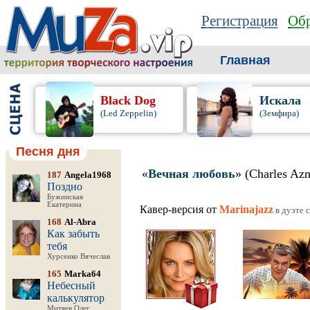
Регистрация
Обр
Главная
Black Dog
Искала
(Led Zeppelin)
(Земфира)
Песня дня
«
Вечная любовь
» (Charles Az
187
Angela1968
Поздно
Бужинская
Екатерина
Кавер-версия от
Marinajazz
в дуэте 
168
Al-Abra
Как забыть
тебя
Хурсенко Вячеслав
165
Marka64
Небесный
калькулятор
Митяев Олег