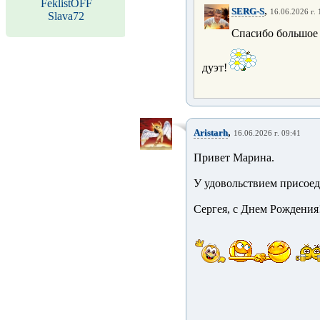
FeklistOFF
,
SERG-S
16.06.2026 г. 
Slava72
Спасибо большое 
дуэт!
,
Aristarh
16.06.2026 г. 09:41
Привет Марина.
У удовольствием присое
Сергея, с Днем Рождения