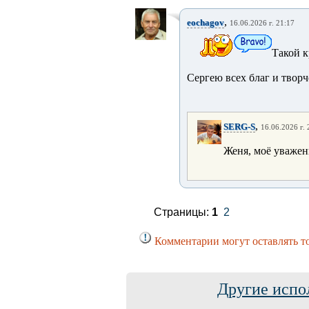
,
eochagov
16.06.2026 г. 21:17
Такой к
Сергею всех благ и творч
,
SERG-S
16.06.2026 г. 
Женя, моё уважен
Страницы:
1
2
Комментарии могут оставлять т
Другие испо