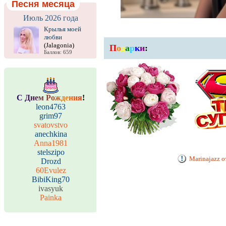
Песня месяца
Июль 2026 года
Крылья моей
любви
(Jalagonia)
П
о
д
а
р
к
и
:
Баллов: 659
С
Д
н
е
м
Р
о
ж
д
е
н
и
я
!
leon4763
grim97
svatovstvo
anechkina
Anna1981
stelszipo
Marinajazz о
Drozd
60Evulez
BibiKing70
ivasyuk
Painka