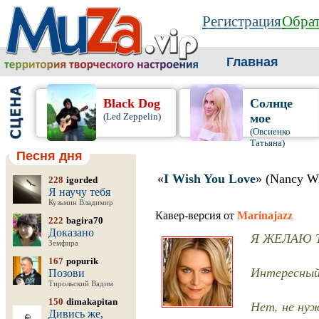
Регистрация
Обрат
Главная
Black Dog
Солнце
(Led Zeppelin)
мое
(Овсиенко
Татьяна)
Песня дня
«
I Wish You Love
» (Nancy Wi
228
igorded
Я научу тебя
Кузьмин Владимир
Кавер-версия от
Marinajazz
222
bagira70
Доказано
Я ЖЕЛАЮ 
Земфира
167
popurik
Интересный
Позови
Тирольский Вадим
150
dimakapitan
Нет, не нуж
Дивись же,