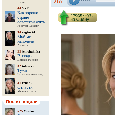
267
Пламя
44
VYP
Как хорошо в
стране
советской жить
Кочетков Михаил
34
regina74
Мой мир
наполнен
Алькасар
33
jemchujinka
Выходной
Детские Русские
32
tuleneva
Туман
Эгромжан Александр
31
rena40
Отпусти
Михайлов Стас
Песня недели
525
Yanika