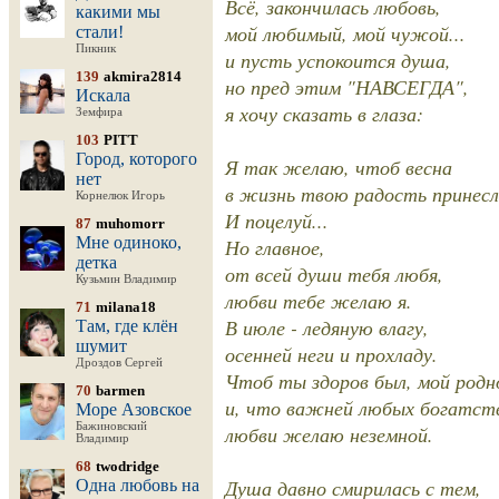
Всё, закончилась любовь,
какими мы
мой любимый, мой чужой...
стали!
Пикник
и пусть успокоится душа,
139
akmira2814
но пред этим "НАВСЕГДА",
Искала
я хочу сказать в глаза:
Земфира
103
PITT
Город, которого
Я так желаю, чтоб весна
нет
в жизнь твою радость принес
Корнелюк Игорь
И поцелуй...
87
muhomorr
Мне одиноко,
Но главное,
детка
от всей души тебя любя,
Кузьмин Владимир
любви тебе желаю я.
71
milana18
В июле - ледяную влагу,
Там, где клён
шумит
осенней неги и прохладу.
Дроздов Сергей
Чтоб ты здоров был, мой родн
70
barmen
и, что важней любых богатст
Море Азовское
Бажиновский
любви желаю неземной.
Владимир
68
twodridge
Душа давно смирилась с тем,
Одна любовь на