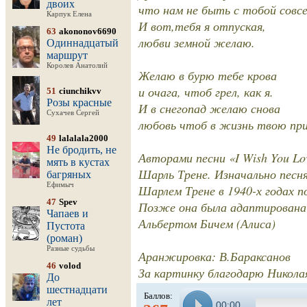
двоих
что нам не быть с тобой совс
Карпук Елена
И вот,тебя я отпуская,
63
akononov6690
любви земной желаю.
Одиннадцатый
маршрут
Королев Анатолий
Желаю в бурю тебе крова
и очага, чтоб грел, как я.
51
ciunchikvv
Розы красные
И в снегопад желаю снова
Сухачев Сергей
любовь чтоб в жизнь твою пр
49
lalalala2000
Не бродить, не
Авторами песни «I Wish You L
мять в кустах
Шарль Трене. Изначально песн
багряных
Ефимыч
Шарлем Трене в 1940-х годах под
47
Spev
Позже она была адаптирована 
Чапаев и
Альбертом Бичем (Алиса)
Пустота
(роман)
Разные судьбы
Аранжировка: В.Бараксанов
46
volod
За картинку благодарю Никола
До
шестнадцати
Баллов:
лет
00:00