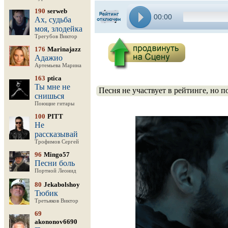
190
serweb
00:00
Ах, судьба
моя, злодейка
Трегубов Виктор
176
Marinajazz
Адажио
Артемьева Марина
163
ptica
Ты мне не
Песня не участвует в рейтинге, но 
снишься
Поющие гитары
100
PITT
Не
рассказывай
Трофимов Сергей
96
Mingo57
Песни боль
Портной Леонид
80
Jekabolshoy
Тюбик
Третьяков Виктор
69
akononov6690