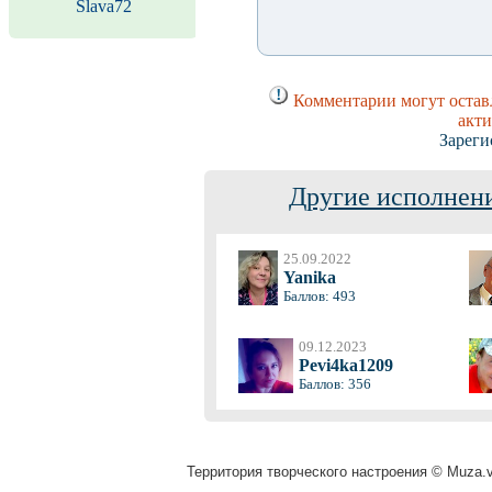
Slava72
Комментарии могут оставл
акти
Зареги
Другие исполнени
25.09.2022
Yanika
Баллов: 493
09.12.2023
Pevi4ka1209
Баллов: 356
Территория творческого настроения © Muza.vi