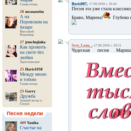
,
Boris907
17.09.2016 г. 20:44
Синяя птица
Песня эта уже стала классико
28
mranatolm
А на
Браво, Марина!
Глубоко 
Перовском на
базаре
Высоцкий
Владимир
27
jemchujinka
,
Svet_Lana_
17.09.2016 г. 20:51
Как прожить
Чудесная песня Мари
на свете без
любви
Христианские
25
Haris1958
Между мною
и тобою
Синяя птица
23
Garry
Дружба
Зимний вечер в
Гаграх
Песня недели
489
Yanika
Счастье на