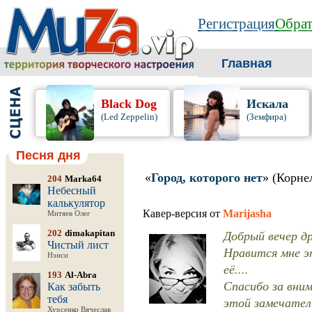
Регистрация
Обрат
Главная
Black Dog
Искала
(Led Zeppelin)
(Земфира)
Песня дня
«
Город, которого нет
» (Корне
204
Marka64
Небесный
калькулятор
Кавер-версия от
Marijasha
Митяев Олег
Добрый вечер др
202
dimakapitan
Чистый лист
Нравится мне эт
Нэнси
её....
193
Al-Abra
Спасибо за вни
Как забыть
тебя
этой замечател
Хурсенко Вячеслав