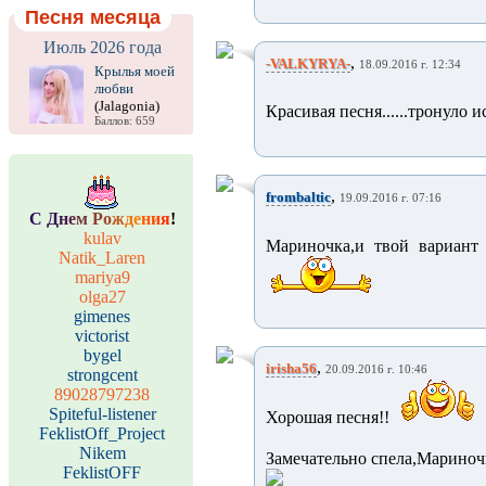
Песня месяца
Июль 2026 года
,
-VALKYRYA-
18.09.2016 г. 12:34
Крылья моей
любви
(Jalagonia)
Красивая песня......тронуло 
Баллов: 659
,
frombaltic
19.09.2016 г. 07:16
С
Д
н
е
м
Р
о
ж
д
е
н
и
я
!
kulav
Мариночка,и твой вариант
Natik_Laren
mariya9
olga27
gimenes
victorist
bygel
,
irisha56
20.09.2016 г. 10:46
strongcent
89028797238
Spiteful-listener
Хорошая песня!!
FeklistOff_Project
Nikem
Замечательно спела,Мариноч
FeklistOFF