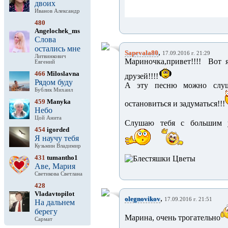
двоих
Иванов Александр
480
Angelochek_ms
Слова
остались мне
,
Sapevala80
17.09.2016 г. 21:29
Литвинкович
Мариночка,привет!!!! Вот я
Евгений
466
Miloslavna
друзей!!!!
Рядом буду
А эту песню можно слушат
Бублик Михаил
459
Manyka
остановиться и задуматься!!!
Небо
Цой Анита
Слушаю тебя с большим уд
454
igorded
Я научу тебя
Кузьмин Владимир
431
tumantho1
Аве, Мария
Светикова Светлана
428
Vladavtopilot
,
olegnovikov
17.09.2016 г. 21:51
На дальнем
берегу
Марина, очень трогательно
Сармат