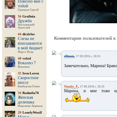
Повезло мне с
тобой
Одинцов Сергей
56
Grafinia
Дружба
Могилевский
Анатолий
44
dictirlor
Комментарии пользователей к 
Слезы не
вписываются
в мой бюджет
Марго Нуар
,
silman
17.09.2016 г. 20:31
40
volod
Вокализ 7
Замечательно, Марина! Браво
Вокализы
35
Iren-Loren
Скоростное
шоссе
,
Nataly_F
Камбурова Елена
17.09.2016 г. 20:35
Марина, и мне тоже нра
34
Radmila76
Женская
долюшка
Николаева Людмила
29
LonelyWoolf
Марья