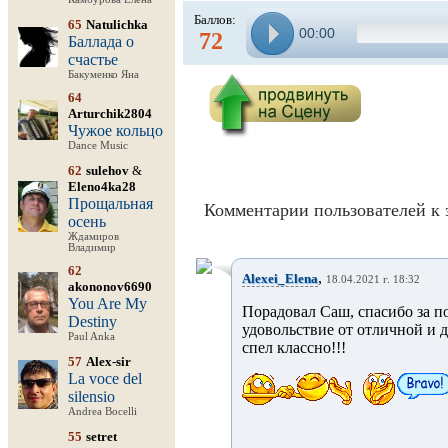
Баллов:
65
Natulichka
00:00
72
Баллада о
счастье
Бакуменко Яна
64
Arturchik2804
Чужое кольцо
Dance Music
62
sulehov
&
Eleno4ka28
Прощальная
Комментарии пользователей к 
осень
Ждамиров
Владимир
62
,
Alexei_Elena
18.04.2021 г. 18:32
akononov6690
You Are My
Порадовал Саш, спасибо за п
Destiny
удовольствие от отличной и 
Paul Anka
спел классно!!!
57
Alex-sir
La voce del
silensio
Andrea Bocelli
55
setret