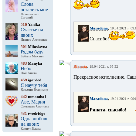
Слова
остались мне
Литвинкович
Евгений
516
Yanika
,
Maradona
19.04.2021 г. 09:
Счастье на
двоих
Спасибо!
Иванов Александр
501
Miloslavna
Рядом буду
Бублик Михаил
483
Manyka
,
Rianata
19.04.2021 г. 05:32
Небо
Цой Анита
Прекрасное исполнение, Саш
459
igorded
Я научу тебя
Кузьмин Владимир
442
tumantho1
,
Maradona
19.04.2021 г. 09:
Аве, Мария
Светикова Светлана
Ряната, спасибо!
431
twodridge
Одна любовь
на двоих
Карпук Елена