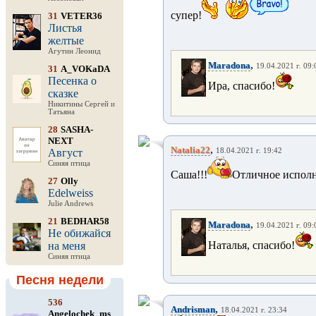
супер!
31
VETER36
Листья
желтые
Агутин Леонид
,
Maradona
19.04.2021 г. 09:
31
A_VOKaDA
Песенка о
Ира, спасибо!
сказке
Никитины Сергей и
Татьяна
28
SASHA-
NEXT
,
Natalia22
Август
18.04.2021 г. 19:42
Синяя птица
Саша!!!
Отличное исполн
27
Olly
Edelweiss
Julie Andrews
21
BEDHAR58
,
Maradona
19.04.2021 г. 09:
Не обижайся
Наталья, спасибо!
на меня
Синяя птица
Песня недели
536
,
Andrisman
18.04.2021 г. 23:34
Angelochek_ms