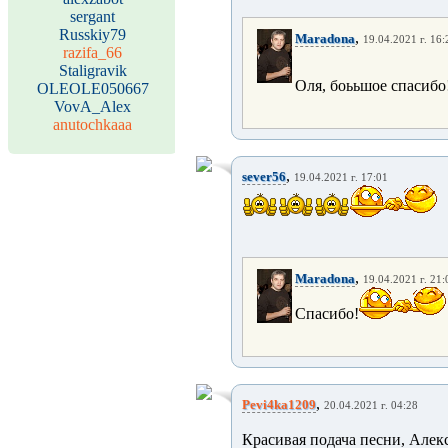
sergant
Russkiy79
,
Maradona
19.04.2021 г. 16:
razifa_66
Staligravik
Оля, боььшое спасибо
OLEOLE050667
VovA_Alex
anutochkaaa
,
sever56
19.04.2021 г. 17:01
,
Maradona
19.04.2021 г. 21:
Спасибо!
,
Pevi4ka1209
20.04.2021 г. 04:28
Красивая подача песни, Алекс