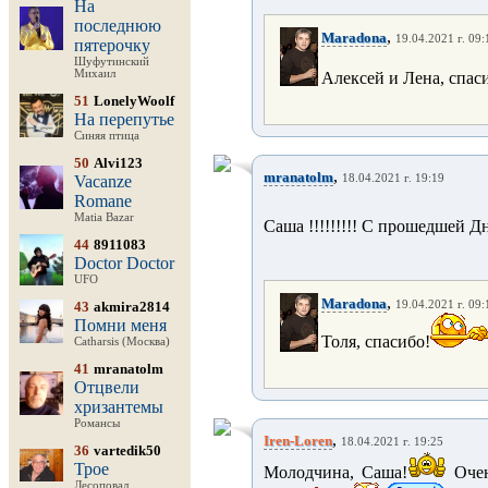
На
последнюю
,
Maradona
19.04.2021 г. 09:
пятерочку
Шуфутинский
Михаил
Алексей и Лена, спас
51
LonelyWoolf
На перепутье
Синяя птица
50
Alvi123
,
mranatolm
Vacanze
18.04.2021 г. 19:19
Romane
Matia Bazar
Саша !!!!!!!!! С прошедшей Дню
44
8911083
Doctor Doctor
UFO
,
Maradona
43
akmira2814
19.04.2021 г. 09:
Помни меня
Толя, спасибо!
Catharsis (Москва)
41
mranatolm
Отцвели
хризантемы
Романсы
,
Iren-Loren
18.04.2021 г. 19:25
36
vartedik50
Трое
Молодчина, Саша!
Очен
Лесоповал