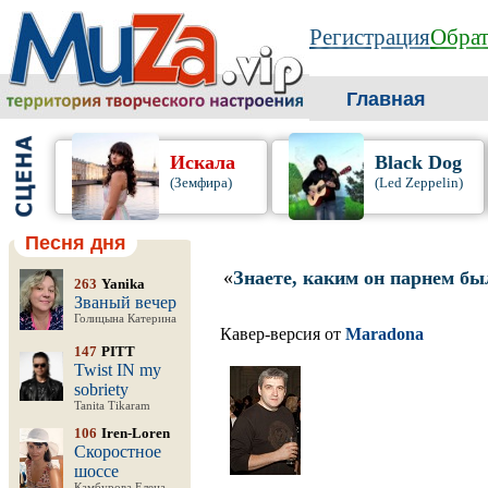
Регистрация
Обрат
Главная
Искала
Black Dog
(Земфира)
(Led Zeppelin)
Песня дня
«
Знаете, каким он парнем бы
263
Yanika
Званый вечер
Голицына Катерина
Кавер-версия от
Maradona
147
PITT
Twist IN my
sobriety
Tanita Tikaram
106
Iren-Loren
Скоростное
шоссе
Камбурова Елена