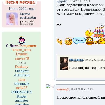
,
ujkjc47
Песня месяца
19.04.2021 г. 12:56
Саша, здравствуй! Красиво 
Июль 2026 года
от всей Души Поздравляю! З
маленьким опозданием но от 
Крылья
моей любви
(Jalagonia)
жэ оптимистом
Баллов: 659
С
Д
н
е
м
Р
о
ж
д
е
н
и
я
!
krikun_natik
Lyusika
aanyaa78
,
Maradona
19.04.2021 г. 16:
besha
Dashuny
Виталий, благодарю з
Olegkrot
ArthurSart
sinta
smemuzik
nelly27
,
antruag1
19.04.2021 г. 16:12
89062486105
KisSer
Прекрасное исполнение, Саш
animator
alexzabot