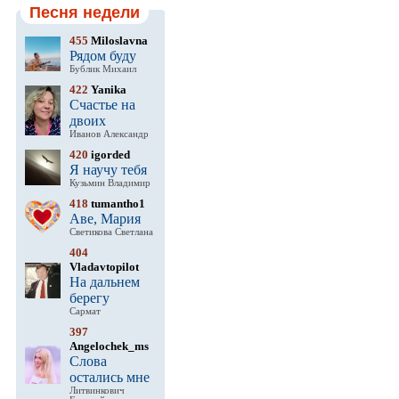
Песня недели
455
Miloslavna
Рядом буду
Бублик Михаил
422
Yanika
Счастье на
двоих
Иванов Александр
420
igorded
Я научу тебя
Кузьмин Владимир
418
tumantho1
Аве, Мария
Светикова Светлана
404
Vladavtopilot
На дальнем
берегу
Сармат
397
Angelochek_ms
Слова
остались мне
Литвинкович