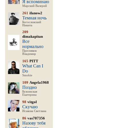
Я вспоминаю
Марский Валерий
261
ifanow2
Темная ночь
Богословский
Никита
209
dimakapitan
Все
нормально
Пресняков
Владимир
165
PITT
What Can I
Do
Smokie
109
Angela1968
Поздно
Бужинская
Екатерина
98
vitgol
Скучаю
Исакова Светлана
86
vas707356
Назову тебя