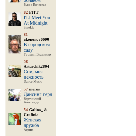
облаком
Быков Вячеслав
82
PITT
I'Ll Meet You
At Midnight
Smokie
81
akononov6690
В городском
саду
Трошин Владимир
58
Arturchik2804
Спи, моя
нежность
Dance Music
57
merus
Дансинг-герл
Вертинский
Александр
54
Galina_
&
Grafinia
Женская
дружба
Афина