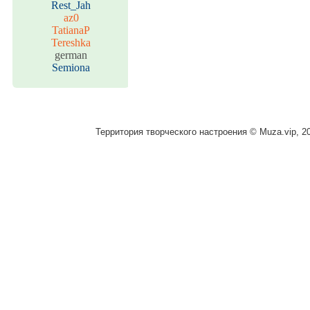
Rest_Jah
az0
TatianaP
Tereshka
german
Semiona
Территория творческого настроения © Muza.vip, 2