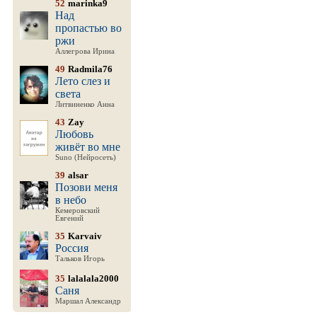
52
marinka9
Над
пропастью во
ржи
Аллегрова Ирина
49
Radmila76
Лето слез и
света
Литвиненко Анна
43
Zay
Любовь
живёт во мне
Suno (Нейросеть)
39
alsar
Позови меня
в небо
Кемеровский
Евгений
35
Karvaiv
Россия
Тальков Игорь
35
lalalala2000
Саня
Маршал Александр