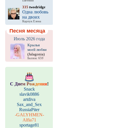
Евгений
335
twodridge
Одна любовь
на двоих
Карпук Елена
Песня месяца
Июль 2026 года
Крылья
моей любви
(Jalagonia)
Баллов: 659
С
Д
н
е
м
Р
о
ж
д
е
н
и
я
!
Snack
slavik0886
artdiva
Sax_and_Sex
RussiaPiter
-GALYHMEN-
Alfia71
sportage81