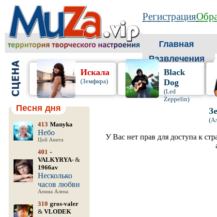
Регистрация
Обра
Главная
Развлечения
Искала
Black
(Земфира)
Dog
(Led
Zeppelin)
Песня дня
З
(А
413
Manyka
Небо
У Вас нет прав для доступа к ст
Цой Анита
401
-
VALKYRYA-
&
1966av
Несколько
часов любви
Апина Алена
310
gros-valer
&
VLODEK