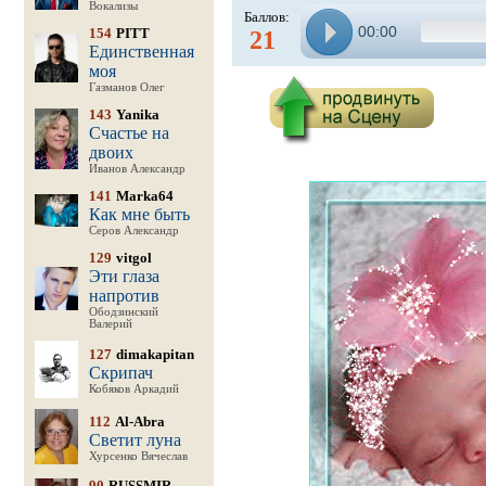
Вокализы
Баллов:
00:00
154
PITT
21
Единственная
моя
Газманов Олег
143
Yanika
Счастье на
двоих
Иванов Александр
141
Marka64
Как мне быть
Серов Александр
129
vitgol
Эти глаза
напротив
Ободзинский
Валерий
127
dimakapitan
Скрипач
Кобяков Аркадий
112
Al-Abra
Светит луна
Хурсенко Вячеслав
90
RUSSMIR