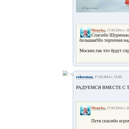
,
Manyka
17.03.2014 г. 1
Спасибо Шуринька!
большая!Но терпения над
Москве,так что будут спр
,
rokerman
17.03.2014 г. 15:03
РАДУЕМСЯ ВМЕСТЕ С 
,
Manyka
17.03.2014 г. 1
Петя спасибо огром