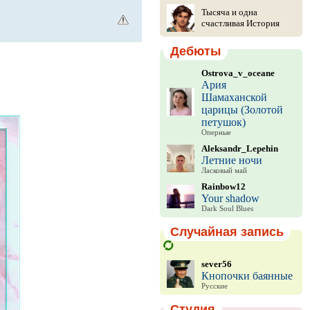
Тысяча и одна
счастливая История
Дебюты
Ostrova_v_oceane
Ария
Шамаханской
царицы (Золотой
петушок)
Оперные
Aleksandr_Lepehin
Летние ночи
Ласковый май
Rainbow12
Your shadow
Dark Soul Blues
Случайная запись
sever56
Кнопочки баянные
Русские
Студия