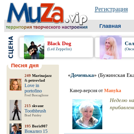
Регистрация
Главная
Black Dog
Сол
(Led Zeppelin)
(Овси
Песня дня
«
Доченька
» (Бужинская Ек
249
Marinajazz
&
petrovlad
Love in
Кавер-версия от
Manyka
portofino
Fred Buscaglione
Неделю на
215
skvaue
прибавлен
Toothbrush
Brad Paisley
195
Boris907
Вокализ 15