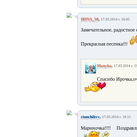
,
IRINA_50
17.03.2014 г. 16:05
Замечательное, радостное
Прекрасная песенка!!!
,
Manyka
17.03.2014 г. 1
Спасибо Ирочка,оч
,
ciunchikvv
17.03.2014 г. 16:11
Мариночка!!!! Поздравл