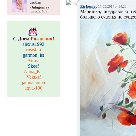
любви
,
Zirkoniy
(Jalagonia)
17.03.2014 г. 14:28
Маришка, поздравляю теб
Баллов: 659
большего счастья не сущес
С
Д
н
е
м
Р
о
ж
д
е
н
и
я
!
alexus1992
ruse4ka
garmon_ist
An-na
Skeef
Alina_Kis
Vektxrf
janinajanina
aqva-100