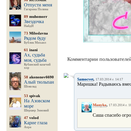
Отпусти меня
Гагарина Полина
89
muhomorr
Звездочка
НайдИ
73
Miloslavna
Рядом буду
Бублик Михаил
61
inani
Ах, судьба
Комментарии пользователей
моя, судьба
Кубанский казачий
хор
58
akononov6690
,
Samocvet
17.03.2014 г. 14:17
Алый тюльпан
Маришка! Радываюсь вмест
Шоколад
53
spivak
На Азовском
,
Manyka
море
17.03.2014 г. 1
Шершер Зиновий
Саша спасибо огром
47
volod
Карие глаза
Ахра