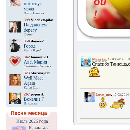
погаснут
маяки
Влади Наталья
399
Vladavtopilot
На дальнем
берегу
Сармат
350
ifanow2
Город
Кукин Юрий
342
tumantho1
,
Manyka
17.03.2014 г. 1
Аве, Мария
Спасибо Танюша,оч
Светикова Светлана
323
Marinajazz
Well Meet
Again
Karen Elson
,
267
popurik
Love_me
17.03.2014 
Вокализ 7
Вокализы
Песня месяца
Июль 2026 года
Крылья моей