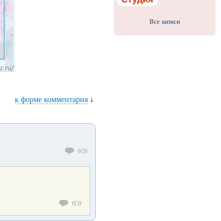
Все записи
к форме комментария
↓