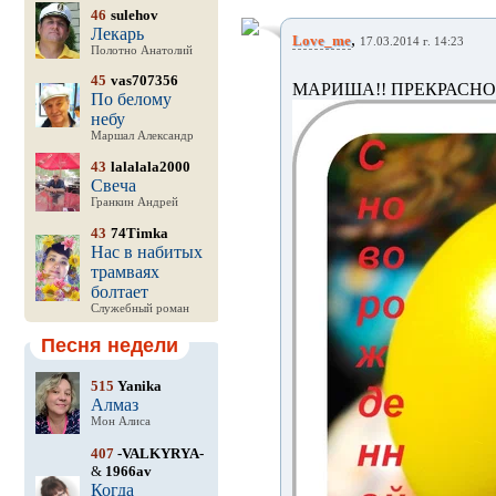
46
sulehov
Лекарь
,
Love_me
17.03.2014 г. 14:23
Полотно Анатолий
45
vas707356
МАРИША!! ПРЕКРАСНОЕ
По белому
небу
Маршал Александр
43
lalalala2000
Свеча
Гранкин Андрей
43
74Timka
Нас в набитых
трамваях
болтает
Служебный роман
Песня недели
515
Yanika
Алмаз
Мон Алиса
407
-VALKYRYA-
&
1966av
Когда