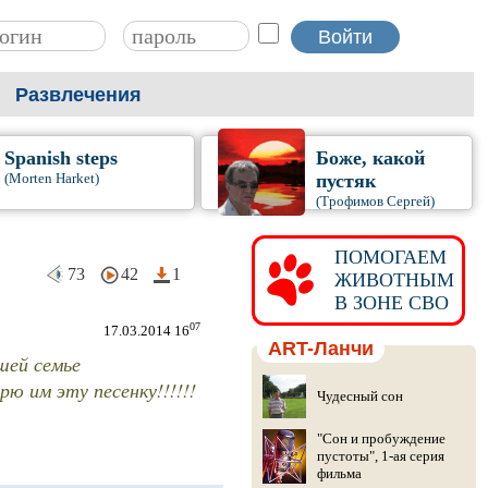
Развлечения
Spanish steps
Боже, какой
(Morten Harket)
пустяк
(Трофимов Сергей)
ПОМОГАЕМ
73
42
1
ЖИВОТНЫМ
В ЗОНЕ СВО
07
17.03.2014 16
ART-Ланчи
шей семье
рю им эту песенку!!!!!!
Чудесный сон
"Сон и пробуждение
пустоты", 1-ая серия
фильма