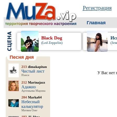
Регистрация
Главная
Black Dog
Ис
(Led Zeppelin)
(Зем
Песня дня
213
dimakapitan
Чистый лист
У Вас нет 
Нэнси
212
Marinajazz
Адажио
Артемьева Марина
204
Marka64
Небесный
калькулятор
Митяев Олег
193
Al-Abra