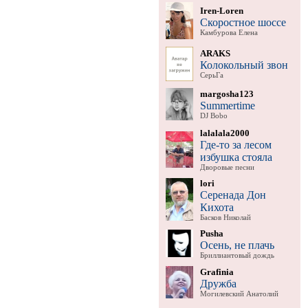
Iren-Loren
Скоростное шоссе
Камбурова Елена
ARAKS
Колокольный звон
СерьГа
margosha123
Summertime
DJ Bobo
lalalala2000
Где-то за лесом
избушка стояла
Дворовые песни
lori
Серенада Дон
Кихота
Басков Николай
Pusha
Осень, не плачь
Бриллиантовый дождь
Grafinia
Дружба
Могилевский Анатолий