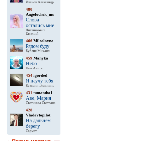
Иванов Александр
480
Angelochek_ms
Слова
остались мне
Литвинкович
Евгений
466
Miloslavna
Рядом буду
Бублик Михаил
459
Manyka
Небо
Цой Анита
454
igorded
Я научу тебя
Кузьмин Владимир
431
tumantho1
Аве, Мария
Светикова Светлана
428
Vladavtopilot
На дальнем
берегу
Сармат