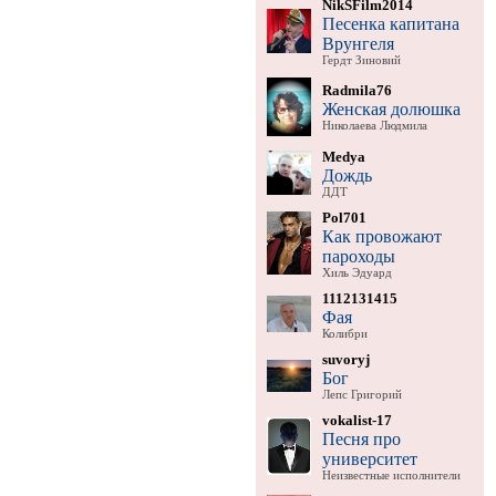
NikSFilm2014
Песенка капитана
Врунгеля
Гердт Зиновий
Radmila76
Женская долюшка
Николаева Людмила
Medya
Дождь
ДДТ
Pol701
Как провожают
пароходы
Хиль Эдуард
1112131415
Фая
Колибри
suvoryj
Бог
Лепс Григорий
vokalist-17
Песня про
университет
Неизвестные исполнители