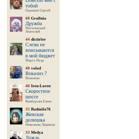
Повезло мне с
тобой
Одинцов Сергей
68
Grafinia
Дружба
Могилевский
Анатолий
44
dictirlor
Слезы не
вписываются
в мой бюджет
Марго Нуар
40
volod
Вокализ 7
Вокализы
40
Iren-Loren
Скоростное
шоссе
Камбурова Елена
35
Radmila76
Женская
долюшка
Николаева Людмила
33
Medya
Дождь