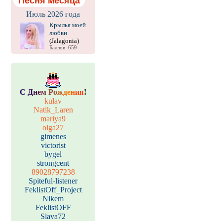
Песня месяца
Июль 2026 года
Крылья моей
любви
(Jalagonia)
Баллов: 659
С
Д
н
е
м
Р
о
ж
д
е
н
и
я
!
kulav
Natik_Laren
mariya9
olga27
gimenes
victorist
bygel
strongcent
89028797238
Spiteful-listener
FeklistOff_Project
Nikem
FeklistOFF
Slava72