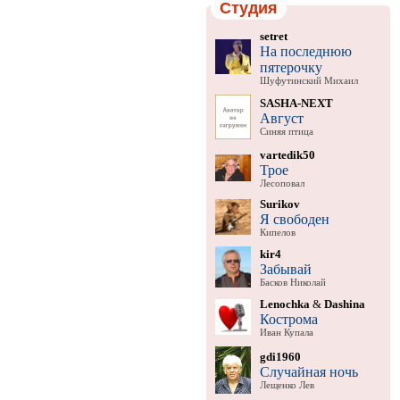
Студия
setret
На последнюю
пятерочку
Шуфутинский Михаил
SASHA-NEXT
Август
Синяя птица
vartedik50
Трое
Лесоповал
Surikov
Я свободен
Кипелов
kir4
Забывай
Басков Николай
Lenochka
&
Dashina
Кострома
Иван Купала
gdi1960
Случайная ночь
Лещенко Лев