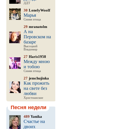
ДДТ
30
LonelyWoolf
Марья
Синяя птица
29
mranatolm
А на
Перовском на
базаре
Высоцкий
Владимир
27
Haris1958
Между мною
и тобою
Синяя птица
27
jemchujinka
Как прожить
на свете без
любви
Христианские
Песня недели
489
Yanika
Счастье на
двоих