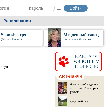
Развлечения
Spanish steps
Медленный танец
(Morten Harket)
(Успенская Любовь)
ПОМОГАЕМ
ЖИВОТНЫМ
В ЗОНЕ СВО
ккаунт
ART-Ланчи
«Сон и пробуждение
пустоты», 2-ая серия
фильма
Чудесный сон