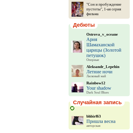
"Сон и пробуждение
пустоты", 1-ая серия
фильма
Дебюты
Ostrova_v_oceane
Ария
Шамаханской
царицы (Золотой
петушок)
Оперные
Aleksandr_Lepehin
Летние ночи
Ласковый май
Rainbow12
Your shadow
Dark Soul Blues
Случайная запись
bhbirf63
Пришла весна
авторская