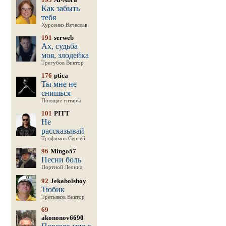
Как забыть
тебя
Хурсенко Вячеслав
191
serweb
Ах, судьба
моя, злодейка
Трегубов Виктор
176
ptica
Ты мне не
снишься
Поющие гитары
101
PITT
Не
рассказывай
Трофимов Сергей
96
Mingo57
Песни боль
Портной Леонид
92
Jekabolshoy
Тюбик
Третьяков Виктор
69
akononov6690