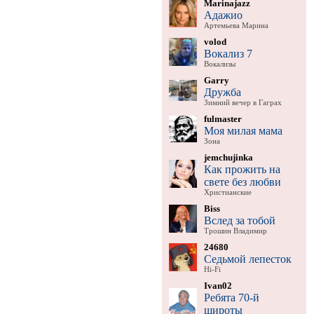
Marinajazz
Адажио
Артемьева Марина
volod
Вокализ 7
Вокализы
Garry
Дружба
Зимний вечер в Гаграх
fulmaster
Моя милая мама
Зона
jemchujinka
Как прожить на
свете без любви
Христианские
Biss
Вслед за тобой
Трошин Владимир
24680
Седьмой лепесток
Hi-Fi
Ivan02
Ребята 70-й
широты