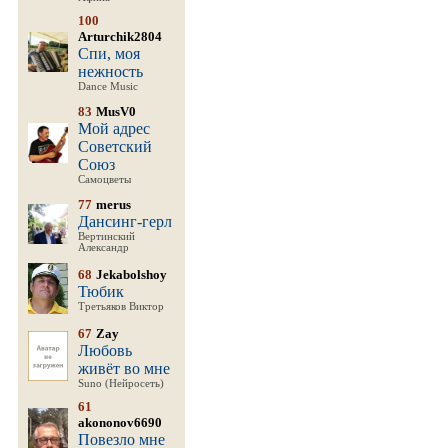
100
Arturchik2804
Спи, моя
нежность
Dance Music
83
MusV0
Мой адрес
Советский
Союз
Самоцветы
77
merus
Дансинг-герл
Вертинский
Александр
68
Jekabolshoy
Тюбик
Третьяков Виктор
67
Zay
Любовь
живёт во мне
Suno (Нейросеть)
61
akononov6690
Повезло мне