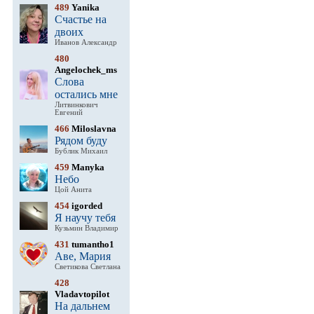
489
Yanika
Счастье на
двоих
Иванов Александр
480
Angelochek_ms
Слова
остались мне
Литвинкович
Евгений
466
Miloslavna
Рядом буду
Бублик Михаил
459
Manyka
Небо
Цой Анита
454
igorded
Я научу тебя
Кузьмин Владимир
431
tumantho1
Аве, Мария
Светикова Светлана
428
Vladavtopilot
На дальнем