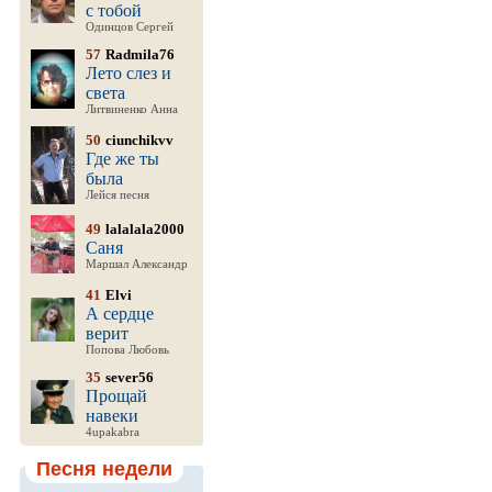
с тобой
Одинцов Сергей
57
Radmila76
Лето слез и
света
Литвиненко Анна
50
ciunchikvv
Где же ты
была
Лейся песня
49
lalalala2000
Саня
Маршал Александр
41
Elvi
А сердце
верит
Попова Любовь
35
sever56
Прощай
навеки
4upakabra
Песня недели