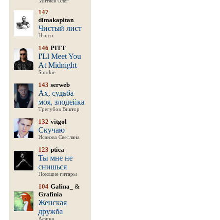
Митяев Олег
147
dimakapitan
Чистый лист
Нэнси
146
PITT
I'Ll Meet You
At Midnight
Smokie
143
serweb
Ах, судьба
моя, злодейка
Трегубов Виктор
132
vitgol
Скучаю
Исакова Светлана
123
ptica
Ты мне не
снишься
Поющие гитары
104
Galina_
&
Grafinia
Женская
дружба
Афина