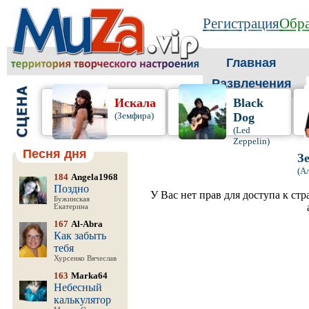
Регистрация
Обра
Главная
Развлечения
Искала
Black
(Земфира)
Dog
(Led
Zeppelin)
Песня дня
З
(А
184
Angela1968
Поздно
У Вас нет прав для доступа к ст
Бужинская
Екатерина
167
Al-Abra
Как забыть
тебя
Хурсенко Вячеслав
163
Marka64
Небесный
калькулятор