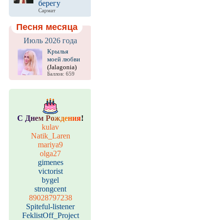
берегу
Сармат
Песня месяца
Июль 2026 года
Крылья
моей любви
(Jalagonia)
Баллов: 659
С
Д
н
е
м
Р
о
ж
д
е
н
и
я
!
kulav
Natik_Laren
mariya9
olga27
gimenes
victorist
bygel
strongcent
89028797238
Spiteful-listener
FeklistOff_Project