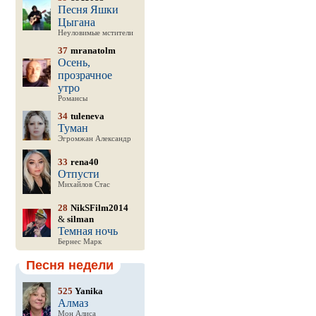
Песня Яшки
Цыгана
Неуловимые мстители
37
mranatolm
Осень,
прозрачное
утро
Романсы
34
tuleneva
Туман
Эгромжан Александр
33
rena40
Отпусти
Михайлов Стас
28
NikSFilm2014
&
silman
Темная ночь
Бернес Марк
Песня недели
525
Yanika
Алмаз
Мон Алиса