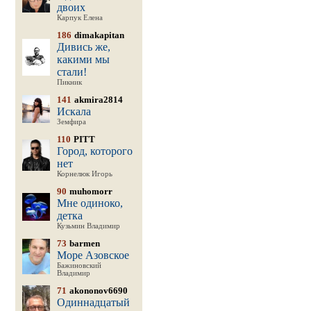
двоих
Карпук Елена
186
dimakapitan
Дивись же,
какими мы
стали!
Пикник
141
akmira2814
Искала
Земфира
110
PITT
Город, которого
нет
Корнелюк Игорь
90
muhomorr
Мне одиноко,
детка
Кузьмин Владимир
73
barmen
Море Азовское
Бажиновский
Владимир
71
akononov6690
Одиннадцатый