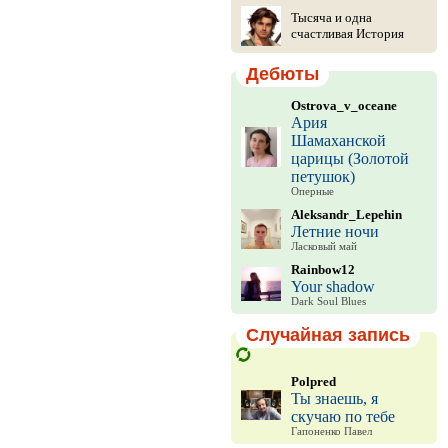
Тысяча и одна
счастливая История
Дебюты
Ostrova_v_oceane
Ария
Шамаханской
царицы (Золотой
петушок)
Оперные
Aleksandr_Lepehin
Летние ночи
Ласковый май
Rainbow12
Your shadow
Dark Soul Blues
Случайная запись
Polpred
Ты знаешь, я
скучаю по тебе
Гапоненко Павел