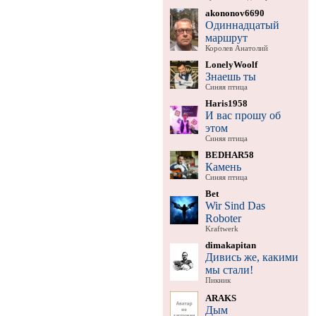
akononov6690
Одиннадцатый
маршрут
Королев Анатолий
LonelyWoolf
Знаешь ты
Синяя птица
Haris1958
И вас прошу об
этом
Синяя птица
BEDHAR58
Камень
Синяя птица
Bet
Wir Sind Das
Roboter
Kraftwerk
dimakapitan
Дивись же, какими
мы стали!
Пикник
ARAKS
Дым