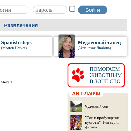
Развлечения
Spanish steps
Медленный танец
(Morten Harket)
(Успенская Любовь)
ПОМОГАЕМ
ЖИВОТНЫМ
В ЗОНЕ СВО
аккаунт
ART-Ланчи
Чудесный сон
"Сон и пробуждение
пустоты", 1-ая серия
фильма