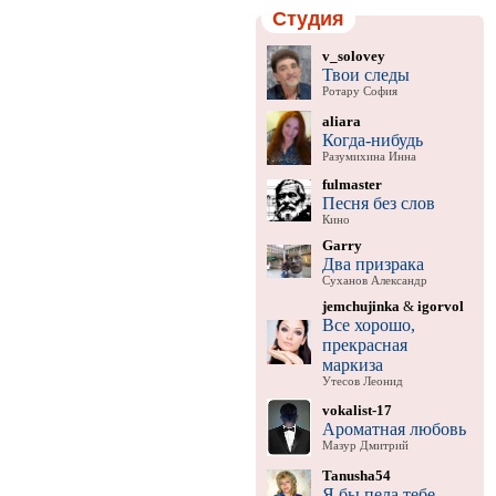
Студия
v_solovey
Твои следы
Ротару София
aliara
Когда-нибудь
Разумихина Инна
fulmaster
Песня без слов
Кино
Garry
Два призрака
Суханов Александр
jemchujinka
&
igorvol
Все хорошо,
прекрасная
маркиза
Утесов Леонид
vokalist-17
Ароматная любовь
Мазур Дмитрий
Tanusha54
Я бы пела тебе