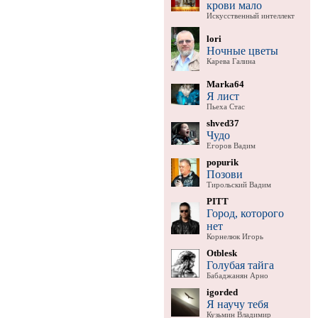
крови мало
Искусственный интеллект
lori
Ночные цветы
Карева Галина
Marka64
Я лист
Пьеха Стас
shved37
Чудо
Егоров Вадим
popurik
Позови
Тирольский Вадим
PITT
Город, которого
нет
Корнелюк Игорь
Otblesk
Голубая тайга
Бабаджанян Арно
igorded
Я научу тебя
Кузьмин Владимир