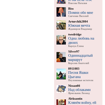
Власова Наталия
Biss
Помни обо мне
Савченко Василий
Arturchik2804
Южная мечта
Ждамиров Владимир
twodridge
Одна любовь на
двоих
Карпук Елена
Silver97
Одиннадцатый
маршрут
Королев Анатолий
8911083
Песня Яшки
Цыгана
Неуловимые мстители
Nissan66
Над облаками
Ярмольник Леонид
Aleksantin
Клянём войну, ей