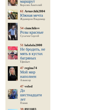
маршрут
Королев Анатолий
61
Arturchik2804
Южная мечта
Ждамиров Владимир
54
ciunchikvv
Розы красные
Сухачев Сергей
51
lalalala2000
Не бродить, не
мять в кустах
багряных
Ефимыч
47
regina74
Мой мир
наполнен
Алькасар
47
volod
До
шестнадцати
лет
Пламя
39
8911083