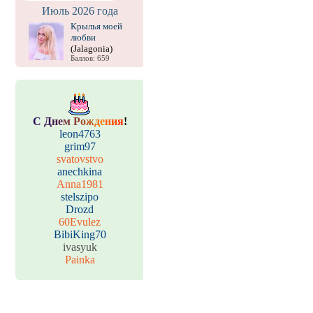
Июль 2026 года
Крылья моей
любви
(Jalagonia)
Баллов: 659
С
Д
н
е
м
Р
о
ж
д
е
н
и
я
!
leon4763
grim97
svatovstvo
anechkina
Anna1981
stelszipo
Drozd
60Evulez
BibiKing70
ivasyuk
Painka