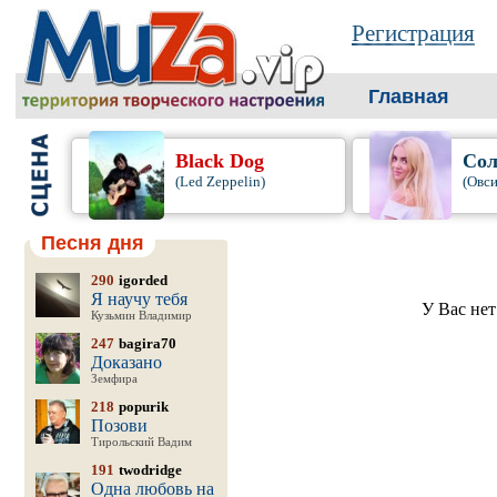
Регистрация
Главная
Black Dog
Сол
(Led Zeppelin)
(Овси
Песня дня
290
igorded
Я научу тебя
У Вас нет
Кузьмин Владимир
247
bagira70
Доказано
Земфира
218
popurik
Позови
Тирольский Вадим
191
twodridge
Одна любовь на