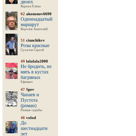
двоих
Карпук Елена
62
akononov6690
Одиннадцатый
маршрут
Королев Анатолий
51
ciunchikvv
Розы красные
Сухачев Сергей
49
lalalala2000
Не бродить, не
мять в кустах
багряных
Ефимыч
47
Spev
Чапаев и
Пустота
(роман)
Разные судьбы
46
volod
До
шестнадцати
лет