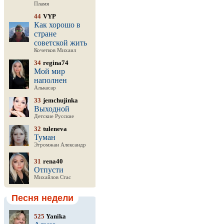
Пламя
44
VYP
Как хорошо в
стране
советской жить
Кочетков Михаил
34
regina74
Мой мир
наполнен
Алькасар
33
jemchujinka
Выходной
Детские Русские
32
tuleneva
Туман
Эгромжан Александр
31
rena40
Отпусти
Михайлов Стас
Песня недели
525
Yanika