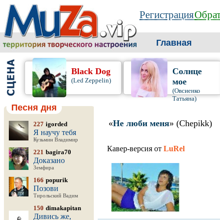
Регистрация
Обрат
Главная
Black Dog
Солнце
(Led Zeppelin)
мое
(Овсиенко
Татьяна)
Песня дня
«
Не люби меня
» (Chepikk)
227
igorded
Я научу тебя
Кузьмин Владимир
Кавер-версия от
LuRel
221
bagira70
Доказано
Земфира
166
popurik
Позови
Тирольский Вадим
150
dimakapitan
Дивись же,