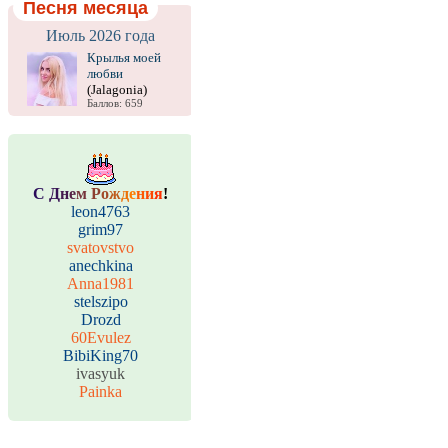
Песня месяца
Июль 2026 года
Крылья моей
любви
(Jalagonia)
Баллов: 659
С
Д
н
е
м
Р
о
ж
д
е
н
и
я
!
leon4763
grim97
svatovstvo
anechkina
Anna1981
stelszipo
Drozd
60Evulez
BibiKing70
ivasyuk
Painka