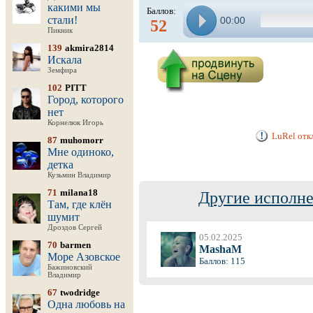
какими мы
Баллов:
стали!
00:00
52
Пикник
139
akmira2814
Искала
Земфира
102
PITT
Город, которого
нет
Корнелюк Игорь
LuRel отк
87
muhomorr
Мне одиноко,
детка
Кузьмин Владимир
71
milana18
Другие исполне
Там, где клён
шумит
Дроздов Сергей
05.02.2025
70
barmen
MashaM
Море Азовское
Баллов: 115
Бажиновский
Владимир
67
twodridge
Одна любовь на