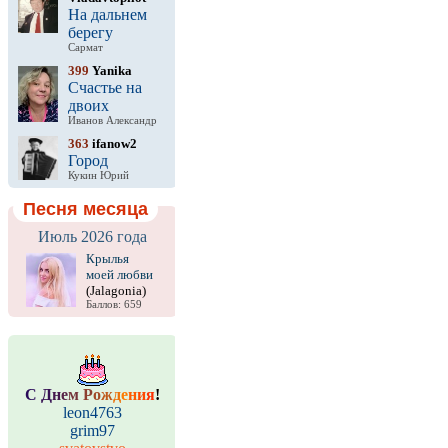
На дальнем
берегу
Сармат
399
Yanika
Счастье на
двоих
Иванов Александр
363
ifanow2
Город
Кукин Юрий
Песня месяца
Июль 2026 года
Крылья
моей любви
(Jalagonia)
Баллов: 659
С
Д
н
е
м
Р
о
ж
д
е
н
и
я
!
leon4763
grim97