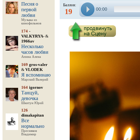
Песня о
Баллов:
00:00
первой
19
любви
Музыка из
кинофильмов
174
-
VALKYRYA-
&
1966av
Несколько
часов любви
Апина Алена
169
gros-valer
&
VLODEK
Я вспоминаю
Марский Валерий
164
igornov
Танцуй,
девочка
Шкитун Юрий
126
dimakapitan
Все
нормально
Пресняков
Владимир