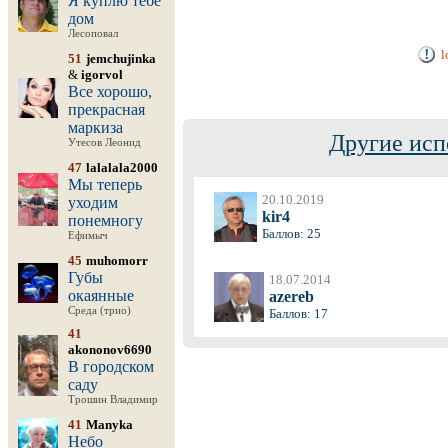
Я куплю тебе
дом
Лесоповал
l
51
jemchujinka
&
igorvol
Все хорошо,
прекрасная
маркиза
Другие исп
Утесов Леонид
47
lalalala2000
Мы теперь
20.10.2019
уходим
kir4
понемногу
Баллов: 25
Ефимыч
45
muhomorr
Губы
18.07.2014
окаянные
azereb
Среда (трио)
Баллов: 17
41
akononov6690
В городском
саду
Трошин Владимир
41
Manyka
Небо