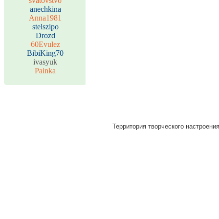
svatovstvo
anechkina
Anna1981
stelszipo
Drozd
60Evulez
BibiKing70
ivasyuk
Painka
Территория творческого настроения