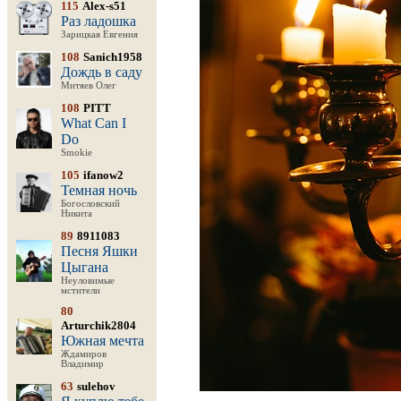
115
Alex-s51
Раз ладошка
Зарицкая Евгения
108
Sanich1958
Дождь в саду
Митяев Олег
108
PITT
What Can I
Do
Smokie
105
ifanow2
Темная ночь
Богословский
Никита
89
8911083
Песня Яшки
Цыгана
Неуловимые
мстители
80
Arturchik2804
Южная мечта
Ждамиров
Владимир
63
sulehov