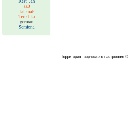
Rest_Jah
az0
TatianaP
Tereshka
german
Semiona
Территория творческого настроения © 