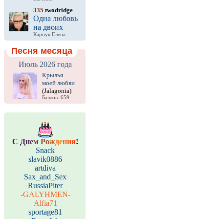
335
twodridge
Одна любовь
на двоих
Карпук Елена
Песня месяца
Июль 2026 года
Крылья
моей любви
(Jalagonia)
Баллов: 659
С
Д
н
е
м
Р
о
ж
д
е
н
и
я
!
Snack
slavik0886
artdiva
Sax_and_Sex
RussiaPiter
-GALYHMEN-
Alfia71
sportage81