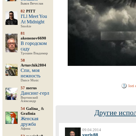
Быков Вячеслав
82
PITT
I'Ll Meet You
At Midnight
Smokie
81
akononov6690
В городском
саду
Трошин Владимир
58
Arturchik2804
Спи, моя
нежность
Dance Music
lori
57
merus
Дансинг-герл
Вертинский
Александр
54
Galina_
&
Другие испо
Grafinia
Женская
дружба
Афина
09.04.2014
yuriy88