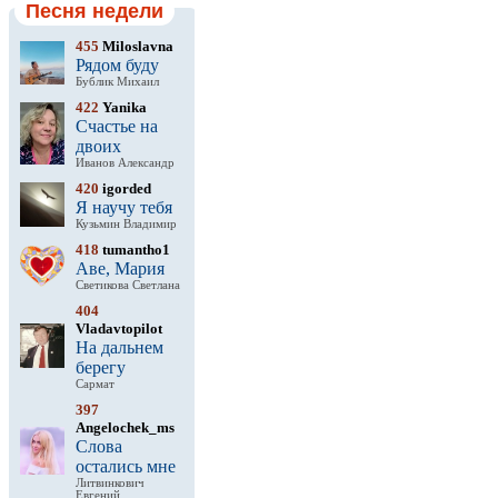
Песня недели
455
Miloslavna
Рядом буду
Бублик Михаил
422
Yanika
Счастье на
двоих
Иванов Александр
420
igorded
Я научу тебя
Кузьмин Владимир
418
tumantho1
Аве, Мария
Светикова Светлана
404
Vladavtopilot
На дальнем
берегу
Сармат
397
Angelochek_ms
Слова
остались мне
Литвинкович
Евгений