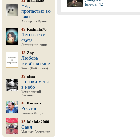
52
marinka9
Баллов: 42
Над
пропастью во
ржи
Аллегрова Ирина
49
Radmila76
Лето слез и
света
Литвиненко Анна
43
Zay
Любовь
живёт во мне
Suno (Нейросеть)
39
alsar
Позови меня
в небо
Кемеровский
Евгений
35
Karvaiv
Россия
Тальков Игорь
35
lalalala2000
Саня
Маршал Александр