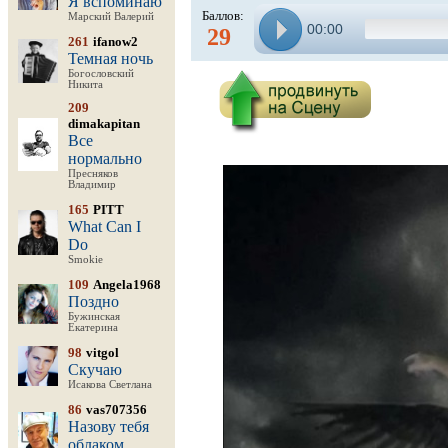
Я вспоминаю
Баллов:
Марский Валерий
00:00
29
261
ifanow2
Темная ночь
Богословский
Никита
209
dimakapitan
Все
нормально
Пресняков
Владимир
165
PITT
What Can I
Do
Smokie
109
Angela1968
Поздно
Бужинская
Екатерина
98
vitgol
Скучаю
Исакова Светлана
86
vas707356
Назову тебя
облаком