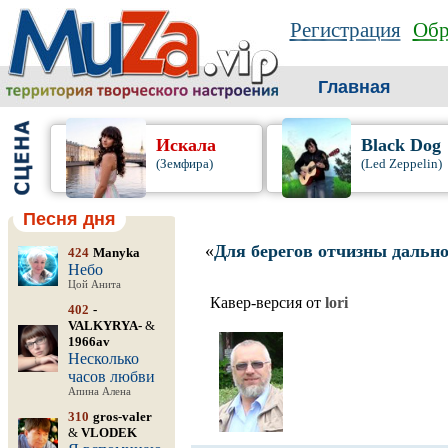
Регистрация
Обр
Главная
Искала
Black Dog
(Земфира)
(Led Zeppelin)
Песня дня
«
Для берегов отчизны дальн
424
Manyka
Небо
Цой Анита
Кавер-версия от
lori
402
-
VALKYRYA-
&
1966av
Несколько
часов любви
Апина Алена
310
gros-valer
&
VLODEK