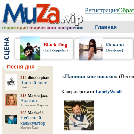
Регистрация
Обрат
Главная
Black Dog
Искала
(Led Zeppelin)
(Земфира)
Песня дня
«
Напиши мне письмо
» (Весе
214
dimakapitan
Чистый лист
Нэнси
Кавер-версия от
LonelyWoolf
213
Marinajazz
Адажио
Артемьева Марина
205
Marka64
Небесный
калькулятор
Митяев Олег