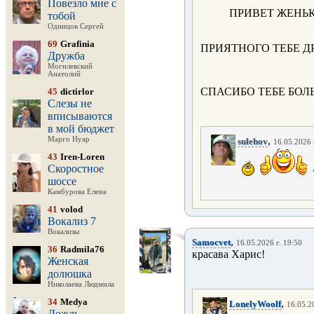
Повезло мне с
ПРИВЕТ ЖЕНЬКА
тобой
Одинцов Сергей
69
Grafinia
ПРИЯТНОГО ТЕБЕ ДР
Дружба
Могилевский
Анатолий
СПАСИБО ТЕБЕ БОЛЬ
45
dictirlor
Слезы не
вписываются
в мой бюджет
,
Марго Нуар
sulehov
16.05.2026 
43
Iren-Loren
Скоростное
шоссе
Камбурова Елена
41
volod
Вокализ 7
Вокализы
,
Samocvet
16.05.2026 г. 19:50
36
Radmila76
красава Харис!
Женская
долюшка
Николаева Людмила
34
Medya
,
LonelyWoolf
16.05.2
Дождь