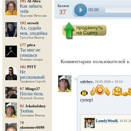
195
Al-Abra
Как забыть
Баллов:
00:00
37
тебя
Хурсенко Вячеслав
192
serweb
Ах, судьба
моя, злодейка
Трегубов Виктор
177
ptica
Ты мне не
снишься
Поющие гитары
Комментарии пользователей к 
102
PITT
Не
рассказывай
,
sulehov
Трофимов Сергей
16.05.2026 г. 19:14
97
Mingo57
Песни боль
Портной Леонид
супер!
92
Jekabolshoy
Тюбик
Третьяков Виктор
,
LonelyWoolf
16.05.2
70
akononov6690