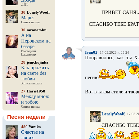
ДДТ
ПРИВЕТ САНЯ..
30
LonelyWoolf
Марья
Синяя птица
СПАСИБО ТЕБЕ БРАТ
30
mranatolm
А на
Перовском на
базаре
Высоцкий
,
Ivan02
17.05.2026 г. 05:24
Владимир
Понравилось, как ты Х
28
jemchujinka
Как прожить
на свете без
песню
любви
Христианские
27
Haris1958
Вот в таком стиле и твор
Между мною
и тобою
Синяя птица
,
LonelyWoolf
17.05.2
Песня недели
СПАСИБО ТЕБЕ
489
Yanika
Счастье на
двоих