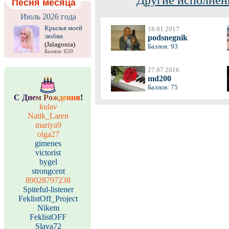
Другие исполнен
Песня месяца
Июль 2026 года
Крылья моей
18.01.2017
любви
podsnegnik
(Jalagonia)
Баллов: 93
Баллов: 659
27.07.2016
md200
Баллов: 75
С
Д
н
е
м
Р
о
ж
д
е
н
и
я
!
kulav
Natik_Laren
mariya9
olga27
gimenes
victorist
bygel
strongcent
89028797238
Spiteful-listener
FeklistOff_Project
Nikem
FeklistOFF
Slava72