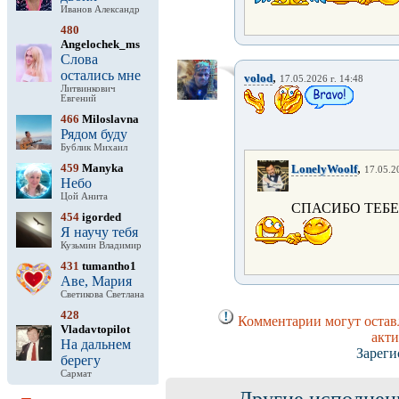
Иванов Александр
480
Angelochek_ms
Слова
остались мне
,
volod
17.05.2026 г. 14:48
Литвинкович
Евгений
466
Miloslavna
Рядом буду
Бублик Михаил
,
459
Manyka
LonelyWoolf
17.05.2
Небо
Цой Анита
СПАСИБО ТЕБЕ 
454
igorded
Я научу тебя
Кузьмин Владимир
431
tumantho1
Аве, Мария
Светикова Светлана
428
Комментарии могут оставл
Vladavtopilot
акти
На дальнем
Зареги
берегу
Сармат