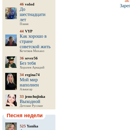
ак
46
volod
Заре
До
шестнадцати
лет
Пламя
44
VYP
Как хорошо в
стране
советской жить
Кочетков Михаил
36
sever56
Без тебя
Хоралов Аркадий
34
regina74
Мой мир
наполнен
Алькасар
33
jemchujinka
Выходной
Детские Русские
Песня недели
525
Yanika