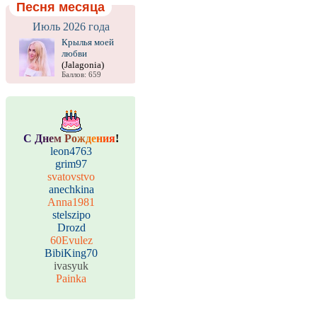
Песня месяца
Июль 2026 года
Крылья моей
любви
(Jalagonia)
Баллов: 659
С
Д
н
е
м
Р
о
ж
д
е
н
и
я
!
leon4763
grim97
svatovstvo
anechkina
Anna1981
stelszipo
Drozd
60Evulez
BibiKing70
ivasyuk
Painka