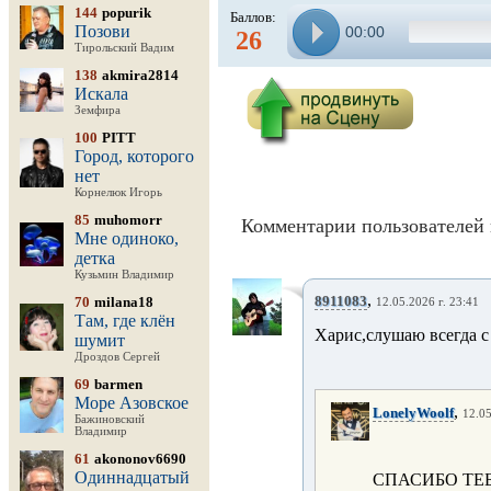
144
popurik
Баллов:
Позови
00:00
26
Тирольский Вадим
138
akmira2814
Искала
Земфира
100
PITT
Город, которого
нет
Корнелюк Игорь
85
muhomorr
Комментарии пользователей 
Мне одиноко,
детка
Кузьмин Владимир
,
8911083
70
milana18
12.05.2026 г. 23:41
Там, где клён
Харис,слушаю всегда с
шумит
Дроздов Сергей
69
barmen
Море Азовское
,
LonelyWoolf
12.05
Бажиновский
Владимир
61
akononov6690
Одиннадцатый
СПАСИБО ТЕ