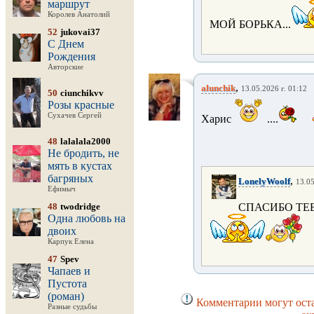
маршрут
Королев Анатолий
МОЙ БОРЬКА...
52
jukovai37
С Днем
Рождения
Авторские
,
alunchik
13.05.2026 г. 01:12
50
ciunchikvv
Розы красные
Сухачев Сергей
Харис
....
48
lalalala2000
Не бродить, не
мять в кустах
багряных
,
LonelyWoolf
13.05
Ефимыч
48
twodridge
СПАСИБО ТЕ
Одна любовь на
двоих
Карпук Елена
47
Spev
Чапаев и
Пустота
(роман)
Комментарии могут оста
Разные судьбы