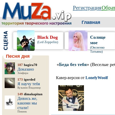
Регистрация
Обрат
Главная
Black Dog
Солнце
(Led Zeppelin)
мое
(Овсиенко
Татьяна)
Песня дня
«
Беда без тебя
» (Веселые ре
187
bagira70
Доказано
Земфира
Кавер-версия от
LonelyWoolf
173
igorded
Я научу тебя
Кузьмин Владимир
149
dimakapitan
Дивись же,
какими мы
стали!
Пикник