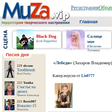
Регистрация
Обрат
Главная
Black Dog
Солнце
(Led Zeppelin)
мое
(Овсиенко
Татьяна)
Песня дня
«
Лебеди
» (Захаров Владимир
229
skvaue
Toothbrush
Brad Paisley
Кавер-версия от
Lis0777
225
Yanika
Счастье на
двоих
Иванов Александр
223
Boris907
Вокализ 15
Вокализы