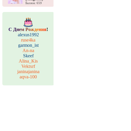
Баллов: 659
С
Д
н
е
м
Р
о
ж
д
е
н
и
я
!
alexus1992
ruse4ka
garmon_ist
An-na
Skeef
Alina_Kis
Vektxrf
janinajanina
aqva-100