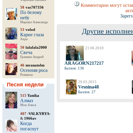
Комментарии могут остав
58
vas707356
акт
По белому
Зарег
небу
Маршал Александр
53
volod
Другие исполнен
Карие глаза
Ахра
50
lalalala2000
21.06.2018
Свеча
Гранкин Андрей
ARAGORN217217
46
mranatolm
Баллов: 136
Осенняя роса
Романсы
29.03.2015
Песня недели
Vesnina48
Баллов: 27
515
Yanika
Алмаз
Мон Алиса
407
-VALKYRYA-
&
1966av
Когда
погаснут