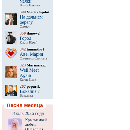
маяки
Влади Наталья
399
Vladavtopilot
На дальнем
берегу
Сармат
350
ifanow2
Город
Кукин Юрий
342
tumantho1
Аве, Мария
Светикова Светлана
323
Marinajazz
Well Meet
Again
Karen Elson
267
popurik
Вокализ 7
Вокализы
Песня месяца
Июль 2026 года
Крылья моей
любви
(Jalagonia)