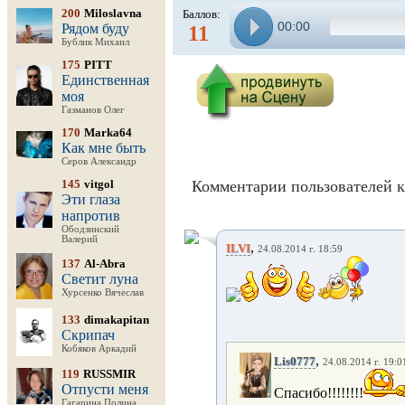
200
Miloslavna
Баллов:
00:00
Рядом буду
11
Бублик Михаил
175
PITT
Единственная
моя
Газманов Олег
170
Marka64
Как мне быть
Серов Александр
145
vitgol
Комментарии пользователей к
Эти глаза
напротив
Ободзинский
Валерий
,
ILVI
24.08.2014 г. 18:59
137
Al-Abra
Светит луна
Хурсенко Вячеслав
133
dimakapitan
Скрипач
Кобяков Аркадий
,
Lis0777
24.08.2014 г. 19:0
119
RUSSMIR
Отпусти меня
Спасибо!!!!!!!!
Гагарина Полина