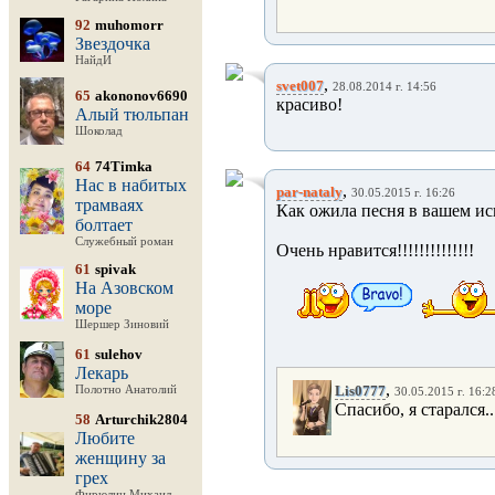
92
muhomorr
Звездочка
НайдИ
,
svet007
28.08.2014 г. 14:56
65
akononov6690
красиво!
Алый тюльпан
Шоколад
64
74Timka
Нас в набитых
,
par-nataly
30.05.2015 г. 16:26
трамваях
Как ожила песня в вашем и
болтает
Служебный роман
Очень нравится!!!!!!!!!!!!!!
61
spivak
На Азовском
море
Шершер Зиновий
61
sulehov
Лекарь
,
Lis0777
Полотно Анатолий
30.05.2015 г. 16:2
Спасибо, я старался..
58
Arturchik2804
Любите
женщину за
грех
Фирюлин Михаил