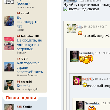
,
Semushka
10.11.2013 г. 00:44
(роман)
Ну чё тут критиковать-то,
Разные судьбы
44
volod
До
шестнадцати
лет
,
Lils
10.11.2013 г. 00:47
Пламя
спасиб, дядь Ж
44
lalalala2000
Не бродить, не
мять в кустах
багряных
,
Semushka
Ефимыч
10.11.2013 г
42
VYP
Как хорошо в
стране
советской жить
Кочетков Михаил
,
svet007
10.11.2013 г
36
sever56
Без тебя
взрослый дяд
Хоралов Аркадий
Песня недели
,
Semushka
10.11.2
525
Yanika