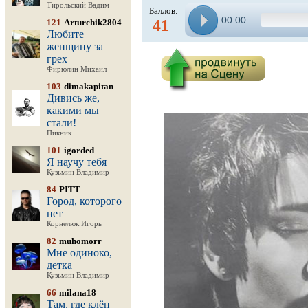
Тирольский Вадим
Баллов:
00:00
41
121
Arturchik2804
Любите
женщину за
грех
Фирюлин Михаил
103
dimakapitan
Дивись же,
какими мы
стали!
Пикник
101
igorded
Я научу тебя
Кузьмин Владимир
84
PITT
Город, которого
нет
Корнелюк Игорь
82
muhomorr
Мне одиноко,
детка
Кузьмин Владимир
66
milana18
Там, где клён