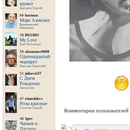
шумит
Дроздов Сергей
66
barmen
Море Азовское
Бажиновский
Владимир
58
8911083
My Love
Paul McCartney
58
akononov6690
Одиннадцатый
маршрут
Королев Анатолий
51
jukovai37
С Днем
Рождения
Авторские
47
ciunchikvv
Розы красные
Сухачев Сергей
Комментарии пользователей 
46
Spev
Чапаев и
Пустота