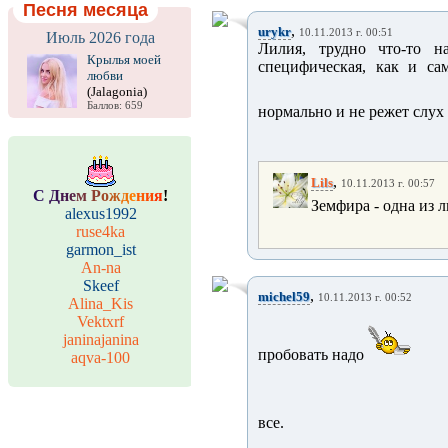
Песня месяца
,
urykr
10.11.2013 г. 00:51
Июль 2026 года
Лилия, трудно что-то н
Крылья моей
специфическая, как и са
любви
(Jalagonia)
Баллов: 659
нормально и не режет слу
,
Lils
10.11.2013 г. 00:57
С
Д
н
е
м
Р
о
ж
д
е
н
и
я
!
Земфира - одна из
alexus1992
ruse4ka
garmon_ist
An-na
Skeef
,
michel59
10.11.2013 г. 00:52
Alina_Kis
Vektxrf
janinajanina
пробовать надо
aqva-100
все.