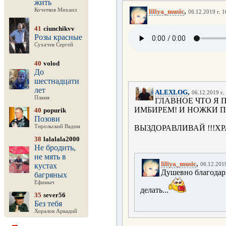
жить
,
Кочетков Михаил
liliya_music
06.12.2019 г. 1
41
ciunchikvv
Розы красные
Сухачев Сергей
40
volod
До
шестнадцати
лет
,
ALEXLOG
06.12.2019 г.
Пламя
ГЛАВНОЕ ЧТО Я П
ИМБИРЕМ! И НОЖКИ П
40
popurik
Позови
Тирольский Вадим
ВЫЗДОРАВЛИВАЙ !!!ХРА
38
lalalala2000
Не бродить,
не мять в
,
liliya_music
кустах
06.12.2019
Душевно благодарю
багряных
Ефимыч
делать...
35
sever56
Без тебя
Хоралов Аркадий