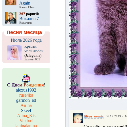
Again
Karen Elson
267
popurik
Вокализ 7
Вокализы
Песня месяца
Июль 2026 года
Крылья
моей любви
(Jalagonia)
Баллов: 659
С
Д
н
е
м
Р
о
ж
д
е
н
и
я
!
alexus1992
ruse4ka
garmon_ist
An-na
Skeef
Alina_Kis
,
liliya_music
06.12.2019 г. 1
Vektxrf
janinajanina
Спасибо, миленькая!!!