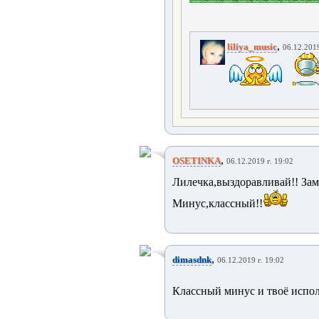
,
liliya_music
06.12.2019
,
OSETINKA
06.12.2019 г. 19:02
Лилечка,выздоравливай!! Заме
Минус,классный!!
,
dimasdnk
06.12.2019 г. 19:02
Классный минус и твоё испо