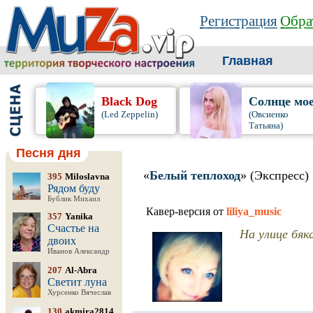
Регистрация
Обра
Главная
Black Dog
Солнце мо
(Led Zeppelin)
(Овсиенко
Татьяна)
Песня дня
«
Белый теплоход
» (Экспресс)
395
Miloslavna
Рядом буду
Бублик Михаил
Кавер-версия от
liliya_music
357
Yanika
Счастье на
На улице бяка
двоих
Иванов Александр
207
Al-Abra
Светит луна
Хурсенко Вячеслав
130
akmira2814