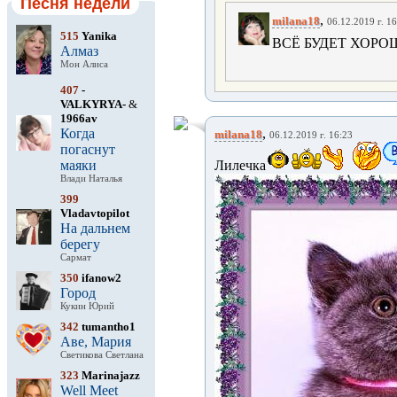
Песня недели
,
milana18
06.12.2019 г. 1
515
Yanika
ВСЁ БУДЕТ ХОРОШ
Алмаз
Мон Алиса
407
-
VALKYRYA-
&
1966av
Когда
,
milana18
06.12.2019 г. 16:23
погаснут
маяки
Лилечка
Влади Наталья
399
Vladavtopilot
На дальнем
берегу
Сармат
350
ifanow2
Город
Кукин Юрий
342
tumantho1
Аве, Мария
Светикова Светлана
323
Marinajazz
Well Meet