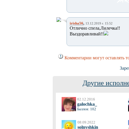
,
irisha56
13.12.2019 г. 15:52
Отлично спела,Лилечка!!
Выздоравливай!!
Комментарии могут оставлять т
Заре
Другие исполне
02.12.2016
galochka_
Баллов: 102
08.09.2022
solnyshkin