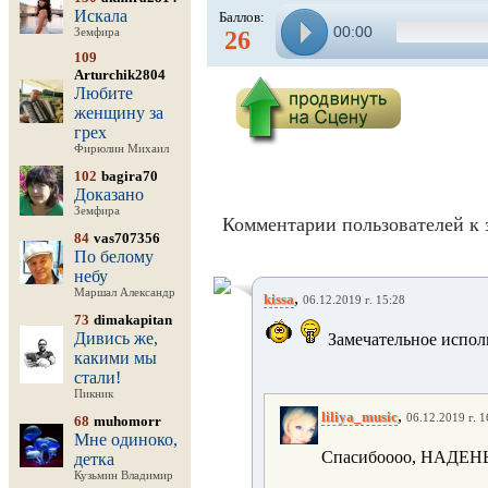
Искала
Баллов:
00:00
Земфира
26
109
Arturchik2804
Любите
женщину за
грех
Фирюлин Михаил
102
bagira70
Доказано
Земфира
Комментарии пользователей к 
84
vas707356
По белому
небу
Маршал Александр
,
kissa
06.12.2019 г. 15:28
73
dimakapitan
Дивись же,
Замечательное испол
какими мы
стали!
Пикник
,
liliya_music
06.12.2019 г. 1
68
muhomorr
Мне одиноко,
Спасибоооо, НАДЕНЬК
детка
Кузьмин Владимир