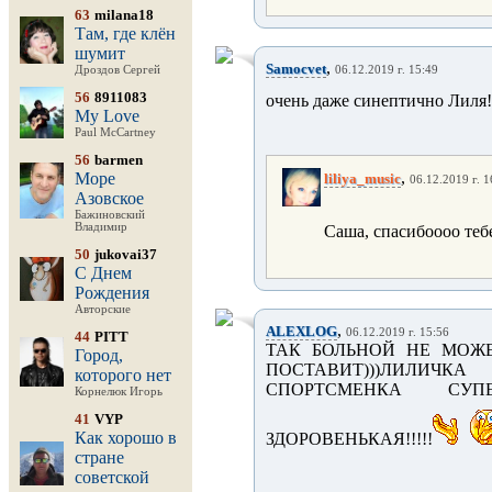
63
milana18
Там, где клён
шумит
,
Samocvet
Дроздов Сергей
06.12.2019 г. 15:49
56
8911083
очень даже синептично Лиля!
My Love
Paul McCartney
56
barmen
,
Море
liliya_music
06.12.2019 г. 1
Азовское
Бажиновский
Владимир
Саша, спасибоооо теб
50
jukovai37
С Днем
Рождения
Авторские
,
ALEXLOG
06.12.2019 г. 15:56
44
PITT
ТАК БОЛЬНОЙ НЕ МОЖЕ
Город,
ПОСТАВИТ)))ЛИЛИЧК
которого нет
СПОРТСМЕНКА СУ
Корнелюк Игорь
41
VYP
Как хорошо в
ЗДОРОВЕНЬКАЯ!!!!!
стране
советской