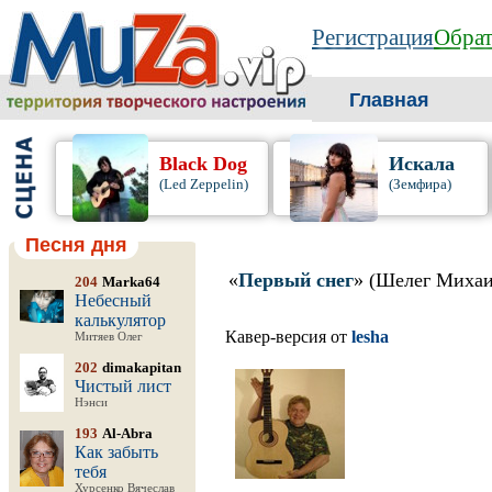
Регистрация
Обрат
Главная
Black Dog
Искала
(Led Zeppelin)
(Земфира)
Песня дня
«
Первый снег
» (Шелег Михаи
204
Marka64
Небесный
калькулятор
Кавер-версия от
lesha
Митяев Олег
202
dimakapitan
Чистый лист
Нэнси
193
Al-Abra
Как забыть
тебя
Хурсенко Вячеслав