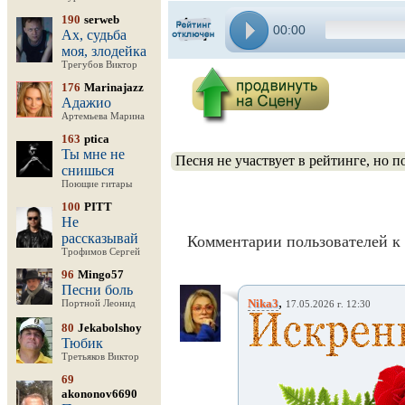
190
serweb
00:00
Ах, судьба
моя, злодейка
Трегубов Виктор
176
Marinajazz
Адажио
Артемьева Марина
163
ptica
Ты мне не
Песня не участвует в рейтинге, но 
снишься
Поющие гитары
100
PITT
Не
рассказывай
Комментарии пользователей к 
Трофимов Сергей
96
Mingo57
Песни боль
,
Nika3
Портной Леонид
17.05.2026 г. 12:30
80
Jekabolshoy
Тюбик
Третьяков Виктор
69
akononov6690