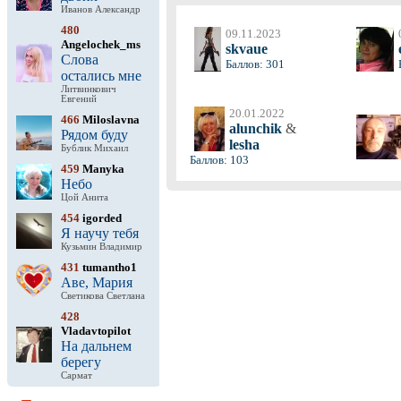
Иванов Александр
480
09.11.2023
Angelochek_ms
skvaue
Слова
Баллов: 301
остались мне
Литвинкович
Евгений
20.01.2022
466
Miloslavna
alunchik
&
Рядом буду
lesha
Бублик Михаил
Баллов: 103
459
Manyka
Небо
Цой Анита
454
igorded
Я научу тебя
Кузьмин Владимир
431
tumantho1
Аве, Мария
Светикова Светлана
428
Vladavtopilot
На дальнем
берегу
Сармат