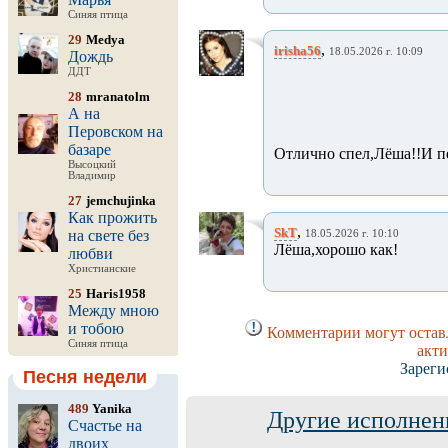
Синяя птица
29
Medya
,
irisha56
18.05.2026 г. 10:09
Дождь
ДДТ
28
mranatolm
А на
Перовском на
базаре
Отлично спел,Лёша!!И п
Высоцкий
Владимир
27
jemchujinka
Как прожить
,
SkT
на свете без
18.05.2026 г. 10:10
Лёша,хорошо как!
любви
Христианские
25
Haris1958
Между мною
и тобою
Комментарии могут оставл
Синяя птица
акти
Зареги
Песня недели
489
Yanika
Другие исполнен
Счастье на
двоих