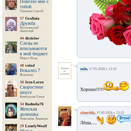
Повезло мне с
тобой
Одинцов Сергей
57
Grafinia
Дружба
Могилевский
Анатолий
44
dictirlor
Слезы не
вписываются
в мой бюджет
Марго Нуар
40
volod
,
sain
17.05.2026 г. 12:55
Вокализ 7
Вокализы
36
Iren-Loren
Скоростное
Хорошо!!!!!
шоссе
Камбурова Елена
34
Radmila76
Женская
,
alunchik
17.05.2026 г. 22:52
долюшка
Николаева Людмила
Лёша.....
29
LonelyWoolf
Марья