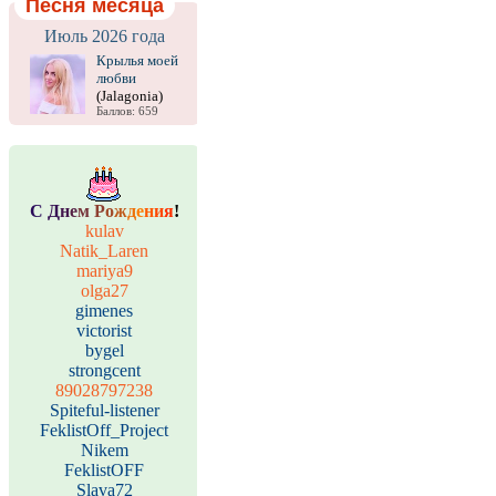
Песня месяца
Июль 2026 года
Крылья моей
любви
(Jalagonia)
Баллов: 659
С
Д
н
е
м
Р
о
ж
д
е
н
и
я
!
kulav
Natik_Laren
mariya9
olga27
gimenes
victorist
bygel
strongcent
89028797238
Spiteful-listener
FeklistOff_Project
Nikem
FeklistOFF
Slava72