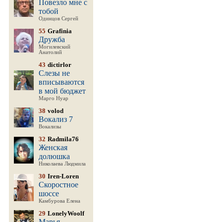
Повезло мне с
тобой
Одинцов Сергей
55
Grafinia
Дружба
Могилевский
Анатолий
43
dictirlor
Слезы не
вписываются
в мой бюджет
Марго Нуар
38
volod
Вокализ 7
Вокализы
32
Radmila76
Женская
долюшка
Николаева Людмила
30
Iren-Loren
Скоростное
шоссе
Камбурова Елена
29
LonelyWoolf
Марья