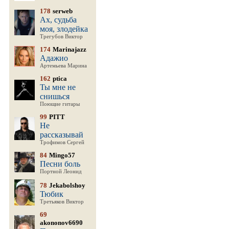
178
serweb
Ах, судьба
моя, злодейка
Трегубов Виктор
174
Marinajazz
Адажио
Артемьева Марина
162
ptica
Ты мне не
снишься
Поющие гитары
99
PITT
Не
рассказывай
Трофимов Сергей
84
Mingo57
Песни боль
Портной Леонид
78
Jekabolshoy
Тюбик
Третьяков Виктор
69
akononov6690