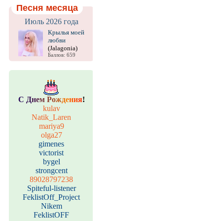
Песня месяца
Июль 2026 года
Крылья моей
любви
(Jalagonia)
Баллов: 659
С
Д
н
е
м
Р
о
ж
д
е
н
и
я
!
kulav
Natik_Laren
mariya9
olga27
gimenes
victorist
bygel
strongcent
89028797238
Spiteful-listener
FeklistOff_Project
Nikem
FeklistOFF