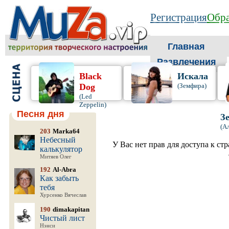
Регистрация
Обра
Главная
Развлечения
Black
Искала
Dog
(Земфира)
(Led
Zeppelin)
Песня дня
З
(А
203
Marka64
Небесный
У Вас нет прав для доступа к ст
калькулятор
Митяев Олег
192
Al-Abra
Как забыть
тебя
Хурсенко Вячеслав
190
dimakapitan
Чистый лист
Нэнси