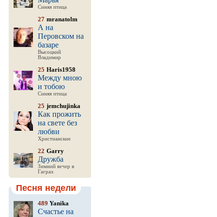
Синяя птица
27
mranatolm
А на
Перовском на
базаре
Высоцкий
Владимир
25
Haris1958
Между мною
и тобою
Синяя птица
25
jemchujinka
Как прожить
на свете без
любви
Христианские
22
Garry
Дружба
Зимний вечер в
Гаграх
Песня недели
489
Yanika
Счастье на