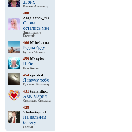
двоих
Иванов Александр
480
Angelochek_ms
Слова
остались мне
Литвинкович
Евгений
466
Miloslavna
Рядом буду
Бублик Михаил
459
Manyka
Небо
Цой Анита
454
igorded
Я научу тебя
Кузьмин Владимир
431
tumantho1
Аве, Мария
Светикова Светлана
428
Vladavtopilot
На дальнем
берегу
Сармат