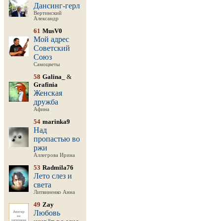
Дансинг-герл
Вертинский
Александр
61
MusV0
Мой адрес
Советский
Союз
Самоцветы
58
Galina_
&
Grafinia
Женская
дружба
Афина
54
marinka9
Над
пропастью во
ржи
Аллегрова Ирина
53
Radmila76
Лето слез и
света
Литвиненко Анна
49
Zay
Любовь