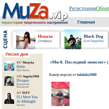
Регистрация
Обрат
Главная
Искала
Black Dog
(Земфира)
(Led Zeppelin)
Песня дня
«
Ми-8. Последний монолог
» 
437
Manyka
Небо
Цой Анита
Кавер-версия от
lalalala2000
135
Angela1968
Поздно
Бужинская
Екатерина
117
PITT
I'Ll Meet You
At Midnight
Smokie