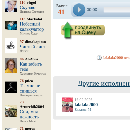
116
vitgol
Баллов:
Скучаю
00:00
41
Исакова Светлана
113
Marka64
Небесный
калькулятор
Митяев Олег
97
dimakapitan
Чистый лист
Нэнси
lalalala2000 от
86
Al-Abra
Как забыть
тебя
Хурсенко Вячеслав
76
ptica
Другие исполнен
Ты мне не
снишься
Поющие гитары
16.02.2026
73
lalalala2000
Arturchik2804
Баллов: 51
Спи, моя
нежность
Dance Music
71
merus