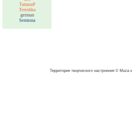
TatianaP
Tereshka
german
Semiona
Территория творческого настроения © Muza.vi