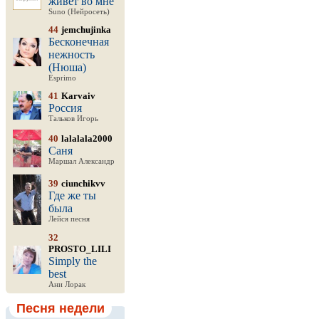
живёт во мне
Suno (Нейросеть)
44
jemchujinka
Бесконечная
нежность
(Нюша)
Esprimo
41
Karvaiv
Россия
Тальков Игорь
40
lalalala2000
Саня
Маршал Александр
39
ciunchikvv
Где же ты
была
Лейся песня
32
PROSTO_LILI
Simply the
best
Ани Лорак
Песня недели