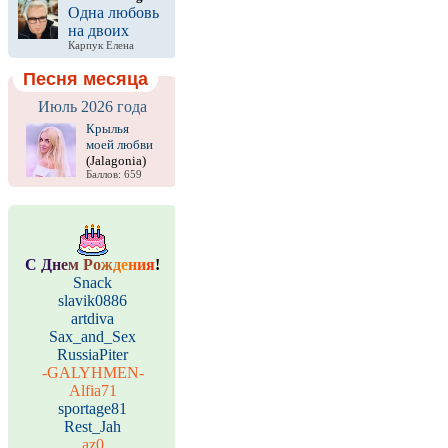
Одна любовь
на двоих
Карпук Елена
Песня месяца
Июль 2026 года
Крылья
моей любви
(Jalagonia)
Баллов: 659
С
Д
н
е
м
Р
о
ж
д
е
н
и
я
!
Snack
slavik0886
artdiva
Sax_and_Sex
RussiaPiter
-GALYHMEN-
Alfia71
sportage81
Rest_Jah
az0