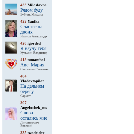
455
Miloslavna
Рядом буду
Бублик Михаил
422
Yanika
Счастье на
двоих
Иванов Александр
420
igorded
Я научу тебя
Кузьмин Владимир
418
tumantho1
Аве, Мария
Светикова Светлана
404
Vladavtopilot
На дальнем
берегу
Сармат
397
Angelochek_ms
Слова
остались мне
Литвинкович
Евгений
335
twodridge