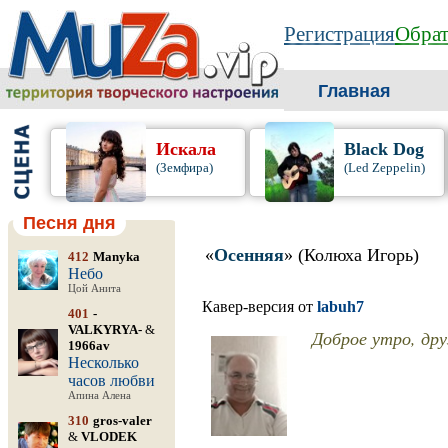
Регистрация
Обрат
Главная
Искала
Black Dog
(Земфира)
(Led Zeppelin)
Песня дня
«
Осенняя
» (Колюха Игорь)
412
Manyka
Небо
Цой Анита
Кавер-версия от
labuh7
401
-
VALKYRYA-
&
Доброе утро, дру
1966av
Несколько
часов любви
Апина Алена
310
gros-valer
&
VLODEK