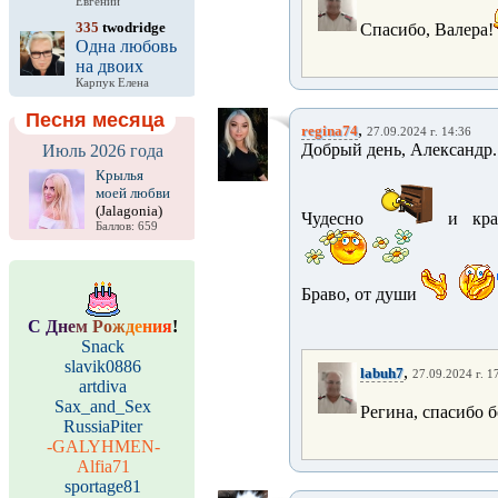
Евгений
335
twodridge
Спасибо, Валера!
Одна любовь
на двоих
Карпук Елена
Песня месяца
,
regina74
27.09.2024 г. 14:36
Добрый день, Александр.
Июль 2026 года
Крылья
моей любви
(Jalagonia)
Чудесно
и кра
Баллов: 659
Браво, от души
С
Д
н
е
м
Р
о
ж
д
е
н
и
я
!
Snack
slavik0886
,
labuh7
27.09.2024 г. 1
artdiva
Sax_and_Sex
Регина, спасибо 
RussiaPiter
-GALYHMEN-
Alfia71
sportage81