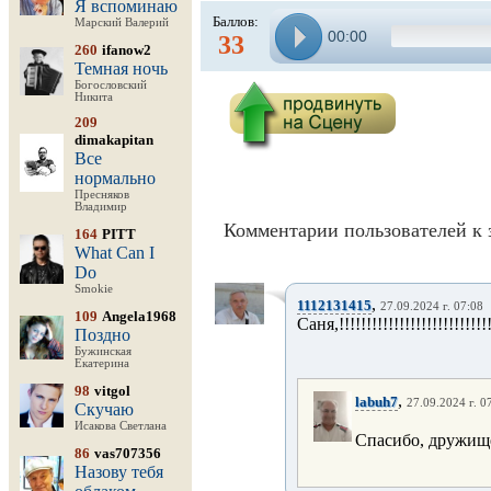
Я вспоминаю
Баллов:
Марский Валерий
00:00
33
260
ifanow2
Темная ночь
Богословский
Никита
209
dimakapitan
Все
нормально
Пресняков
Владимир
Комментарии пользователей к 
164
PITT
What Can I
Do
Smokie
,
1112131415
27.09.2024 г. 07:08
109
Angela1968
Саня,!!!!!!!!!!!!!!!!!!!!!!!!!!!!
Поздно
Бужинская
Екатерина
98
vitgol
,
labuh7
27.09.2024 г. 0
Скучаю
Исакова Светлана
Спасибо, дружищ
86
vas707356
Назову тебя