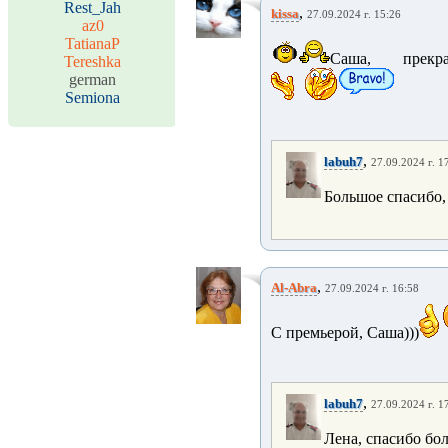
Rest_Jah
,
kissa
27.09.2024 г. 15:26
az0
TatianaP
Саша, прекр
Tereshka
german
Semiona
,
labuh7
27.09.2024 г. 1
Большое спасибо,
,
Al-Abra
27.09.2024 г. 16:58
С премьерой, Саша)))
,
labuh7
27.09.2024 г. 1
Лена, спасибо бо