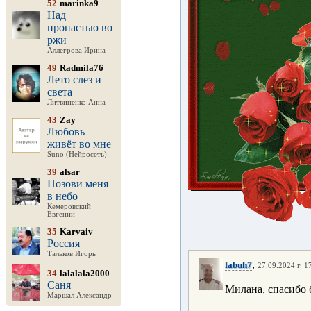
52
marinka9
Над
пропастью во
ржи
Аллегрова Ирина
49
Radmila76
Лето слез и
света
Литвиненко Анна
43
Zay
Любовь
живёт во мне
Suno (Нейросеть)
39
alsar
Позови меня
в небо
Кемеровский
Евгений
35
Karvaiv
Россия
Тальков Игорь
,
labuh7
27.09.2024 г. 1
34
lalalala2000
Саня
Милана, спасибо 
Маршал Александр