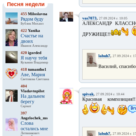
Песня недели
455
Miloslavna
,
vas7073
Рядом буду
27.09.2024 г. 10:05
АЛЕКСАНДР КЛАССН
Бублик Михаил
422
Yanika
ДРУЖИЩЕ!!
Счастье на
двоих
Иванов Александр
420
igorded
,
labuh7
27.09.2024 г. 1
Я научу тебя
Кузьмин Владимир
Василий, спасибо
418
tumantho1
Аве, Мария
Светикова Светлана
404
Vladavtopilot
,
spivak
27.09.2024 г. 10:44
На дальнем
Красивая композиция!!!!
берегу
Сармат
397
Angelochek_ms
Слова
остались мне
,
labuh7
Литвинкович
27.09.2024 г. 1