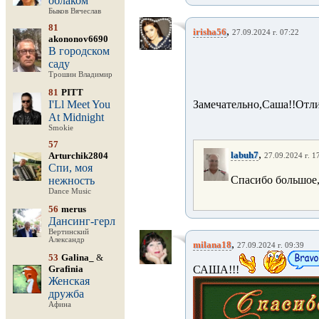
облаком
Быков Вячеслав
81
,
irisha56
27.09.2024 г. 07:22
akononov6690
В городском
саду
Трошин Владимир
81
PITT
I'Ll Meet You
Замечательно,Саша!!Отли
At Midnight
Smokie
57
,
labuh7
Arturchik2804
27.09.2024 г. 1
Спи, моя
Спасибо большое,
нежность
Dance Music
56
merus
Дансинг-герл
Вертинский
Александр
,
milana18
27.09.2024 г. 09:39
53
Galina_
&
Grafinia
САША!!!
Женская
дружба
Афина