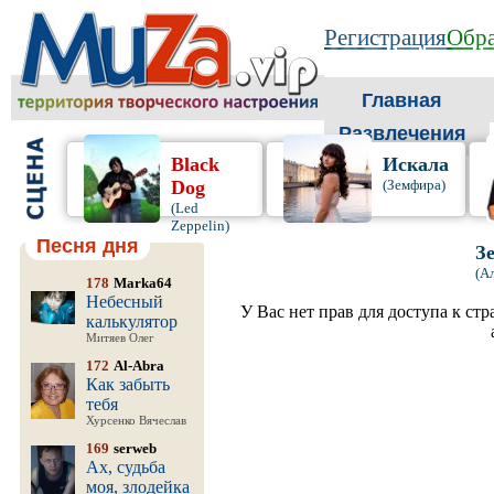
Регистрация
Обра
Главная
Развлечения
Black
Искала
Dog
(Земфира)
(Led
Zeppelin)
Песня дня
З
(А
178
Marka64
Небесный
У Вас нет прав для доступа к ст
калькулятор
Митяев Олег
172
Al-Abra
Как забыть
тебя
Хурсенко Вячеслав
169
serweb
Ах, судьба
моя, злодейка