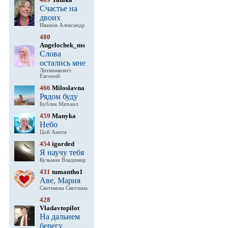
Счастье на
двоих
Иванов Александр
480
Angelochek_ms
Слова
остались мне
Литвинкович
Евгений
466
Miloslavna
Рядом буду
Бублик Михаил
459
Manyka
Небо
Цой Анита
454
igorded
Я научу тебя
Кузьмин Владимир
431
tumantho1
Аве, Мария
Светикова Светлана
428
Vladavtopilot
На дальнем
берегу