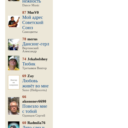
нежность
Dance Music
87
MusV0
Мой адрес
Советский
Союз
Самоцветы
78
merus
Дансинг-герл
Вертинский
Александр
74
Jekabolshoy
Тюбик
Третьяков Виктор
69
Zay
Любовь
живёт во мне
Suno (Нейросеть)
66
akononov6690
Повезло мне
с тобой
Одинцов Сергей
60
Radmila76
Лето слез и