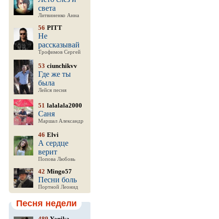
света
Литвиненко Анна
56
PITT
Не
рассказывай
Трофимов Сергей
53
ciunchikvv
Где же ты
была
Лейся песня
51
lalalala2000
Саня
Маршал Александр
46
Elvi
А сердце
верит
Попова Любовь
42
Mingo57
Песни боль
Портной Леонид
Песня недели
489
Yanika