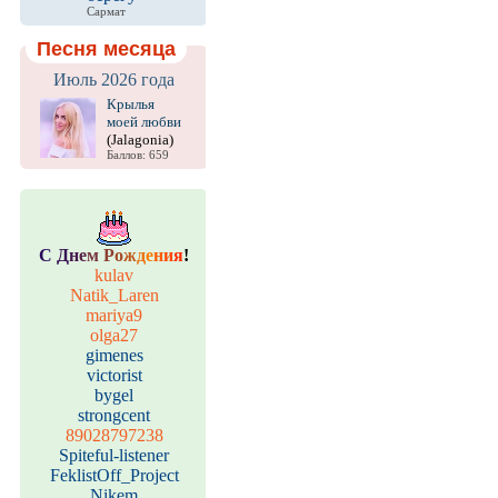
Сармат
Песня месяца
Июль 2026 года
Крылья
моей любви
(Jalagonia)
Баллов: 659
С
Д
н
е
м
Р
о
ж
д
е
н
и
я
!
kulav
Natik_Laren
mariya9
olga27
gimenes
victorist
bygel
strongcent
89028797238
Spiteful-listener
FeklistOff_Project
Nikem