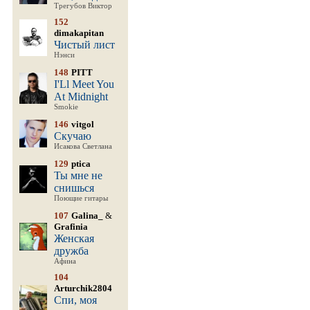
Трегубов Виктор
152
dimakapitan
Чистый лист
Нэнси
148
PITT
I'Ll Meet You
At Midnight
Smokie
146
vitgol
Скучаю
Исакова Светлана
129
ptica
Ты мне не
снишься
Поющие гитары
107
Galina_
&
Grafinia
Женская
дружба
Афина
104
Arturchik2804
Спи, моя