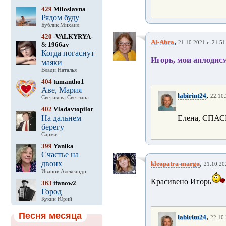
429
Miloslavna
Рядом буду
Бублик Михаил
420
-VALKYRYA-
,
Al-Abra
21.10.2021 г. 21:51
&
1966av
Когда погаснут
Игорь, мои аплодисм
маяки
Влади Наталья
404
tumantho1
Аве, Мария
,
labirint24
22.10.
Светикова Светлана
402
Vladavtopilot
На дальнем
Елена, СПАС
берегу
Сармат
399
Yanika
Счастье на
,
двоих
kleopatra-margo
21.10.20
Иванов Александр
Красивено Игорь
363
ifanow2
Город
Кукин Юрий
Песня месяца
,
labirint24
22.10.