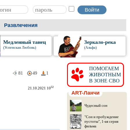
Развлечения
Медленный танец
Зеркало-река
(Успенская Любовь)
(Альфа)
ПОМОГАЕМ
81
49
1
ЖИВОТНЫМ
В ЗОНЕ СВО
52
21.10.2021 10
ART-Ланчи
Чудесный сон
"Сон и пробуждение
пустоты", 1-ая серия
фильма