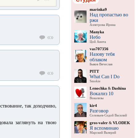
marinka9
Над пропастью во
ржи
Аллегрова Ирина
Manyka
Небо
Цой Анита
vas707356
Назову тебя
облаком
Быков Вячеслав
PITT
What Can I Do
Smokie
Lenochka
&
Dashina
Вокализ 10
Вокализы
kir4
ствование, так доходчиво,
Разговор
Соловьев-Седой Василий
овала заглянуть на твою
gros-valer
&
VLODEK
Я вспоминаю
Марский Валерий