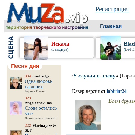
Регистрация
Главная
Искала
Blac
(Земфира)
(Led Z
Песня дня
«
У случая в плену
» (Гари
334
twodridge
Одна любовь
на двоих
Кавер-версия от
labirint24
Карпук Елена
323
Всем друзья
Angelochek_ms
Слова остались
мне
Литвинкович Евгений
222
Marinajazz
&
SkT