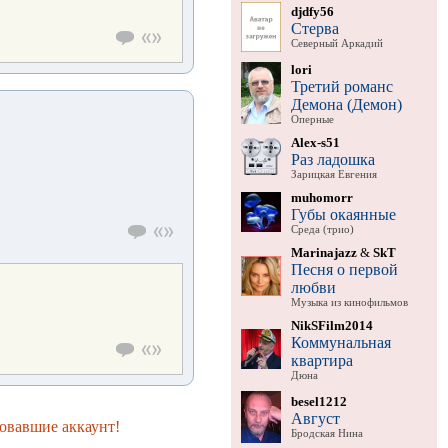
djdfy56
Стерва
Северный Аркадий
lori
Третий романс
Демона (Демон)
Оперные
Alex-s51
Раз ладошка
Зарицкая Евгения
muhomorr
Губы окаянные
Среда (трио)
Marinajazz
&
SkT
Песня о первой
любви
Музыка из кинофильмов
NikSFilm2014
Коммунальная
квартира
Дюна
besel1212
Август
овавшие аккаунт!
Бродская Нина