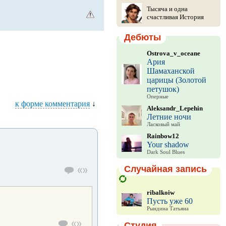
Тысяча и одна
счастливая История
Дебюты
Ostrova_v_oceane
Ария
Шамаханской
царицы (Золотой
петушок)
Оперные
к форме комментария
↓
Aleksandr_Lepehin
Летние ночи
Ласковый май
Rainbow12
Your shadow
Dark Soul Blues
Случайная запись
ribalkoiw
Пусть уже 60
Рындина Татьяна
Студия