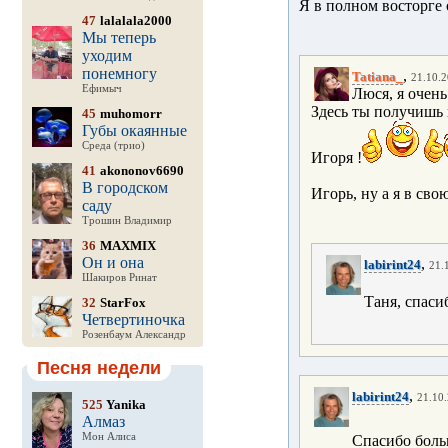
Я в полном восторге 
47
lalalala2000
Мы теперь
уходим
понемногу
,
Tatiana_
21.10.2
Ефимыч
Люся, я очень
Здесь ты получишь
45
muhomorr
Губы окаянные
Среда (трио)
Игоря !
41
akononov6690
В городском
Игорь, ну а я в св
саду
Трошин Владимир
36
MAXMIX
Он и она
,
labirint24
21.
Шакиров Ринат
Таня, спаси
32
StarFox
Четвертиночка
Розенбаум Александр
Песня недели
,
labirint24
21.10.
525
Yanika
Алмаз
Мон Алиса
Спасибо боль