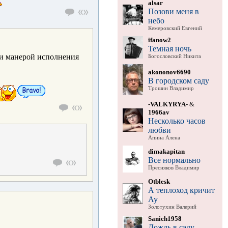
alsar
Позови меня в
небо
Кемеровский Евгений
ifanow2
Темная ночь
 и манерой исполнения
Богословский Никита
akononov6690
В городском саду
Трошин Владимир
-VALKYRYA-
&
1966av
Несколько часов
любви
Апина Алена
dimakapitan
Все нормально
Пресняков Владимир
Otblesk
А теплоход кричит
Ау
Золотухин Валерий
Sanich1958
Дождь в саду