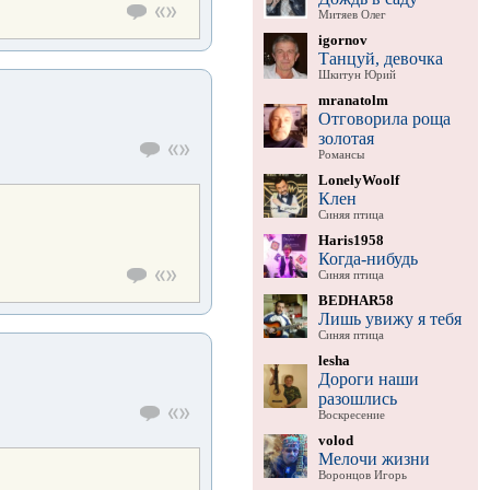
Митяев Олег
igornov
Танцуй, девочка
Шкитун Юрий
mranatolm
Отговорила роща
золотая
Романсы
LonelyWoolf
Клен
Синяя птица
Haris1958
Когда-нибудь
Синяя птица
BEDHAR58
Лишь увижу я тебя
Синяя птица
lesha
Дороги наши
разошлись
Воскресение
volod
Мелочи жизни
Воронцов Игорь