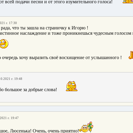
от всей подачи песни и от этого изумительного голоса!
021 г. 17:30
 рада, что ты зашла на страничку к Игорю !
 истинное наслаждение и тоже проникнешься чудесным голосом
ою очередь хочу выразить своё восхищение от услышанного !
10.2021 г. 19:48
бо большое за добрые слова!
2021 г. 19:47
шое, Люсенька! Очень, очень приятно!