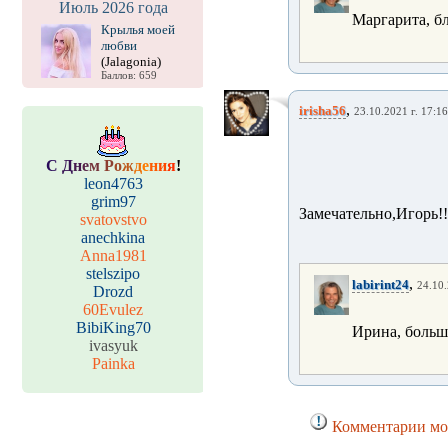
Июль 2026 года
Маргарита, б
Крылья моей
любви
(Jalagonia)
Баллов: 659
,
irisha56
23.10.2021 г. 17:16
С
Д
н
е
м
Р
о
ж
д
е
н
и
я
!
leon4763
grim97
Замечательно,Игорь!!
svatovstvo
anechkina
Anna1981
stelszipo
,
labirint24
24.10.
Drozd
60Evulez
BibiKing70
Ирина, больш
ivasyuk
Painka
Комментарии мог