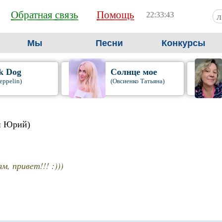
Обратная связь
Помощь
22:33:43
Мы
Песни
Конкурсы
k Dog
Солнце мое
eppelin)
(Овсиенко Татьяна)
н Юрий)
м, привет!!! :)))