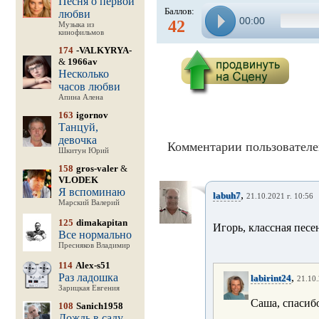
Песня о первой
Баллов:
любви
00:00
42
Музыка из
кинофильмов
174
-VALKYRYA-
&
1966av
Несколько
часов любви
Апина Алена
163
igornov
Танцуй,
девочка
Комментарии пользователе
Шкитун Юрий
158
gros-valer
&
VLODEK
Я вспоминаю
,
labuh7
21.10.2021 г. 10:56
Марский Валерий
125
dimakapitan
Игорь, классная песе
Все нормально
Пресняков Владимир
114
Alex-s51
Раз ладошка
,
labirint24
21.10.
Зарицкая Евгения
Саша, спасибо
108
Sanich1958
Дождь в саду