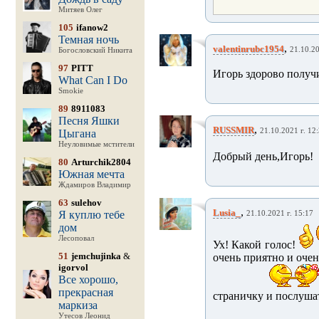
Митяев Олег
105
ifanow2
Темная ночь
,
valentinrubc1954
21.10.20
Богословский Никита
97
PITT
Игорь здорово получи
What Can I Do
Smokie
89
8911083
Песня Яшки
,
RUSSMIR
21.10.2021 г. 12
Цыгана
Неуловимые мстители
Добрый день,Игорь!
80
Arturchik2804
Южная мечта
Ждамиров Владимир
63
sulehov
,
Lusia_
Я куплю тебе
21.10.2021 г. 15:17
дом
Лесоповал
Ух! Какой голос!
51
jemchujinka
&
очень приятно и очен
igorvol
Все хорошо,
прекрасная
страничку и послушат
маркиза
Утесов Леонид