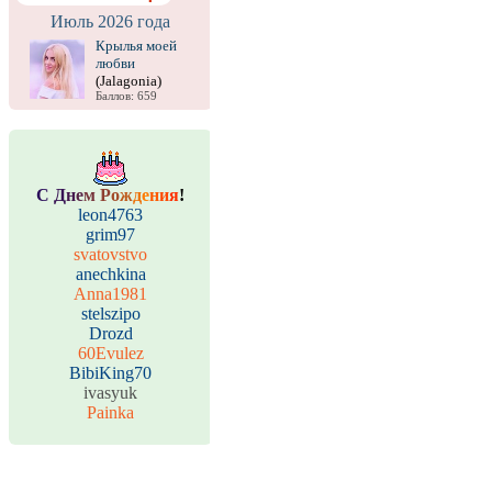
Июль 2026 года
Крылья моей
любви
(Jalagonia)
Баллов: 659
С
Д
н
е
м
Р
о
ж
д
е
н
и
я
!
leon4763
grim97
svatovstvo
anechkina
Anna1981
stelszipo
Drozd
60Evulez
BibiKing70
ivasyuk
Painka