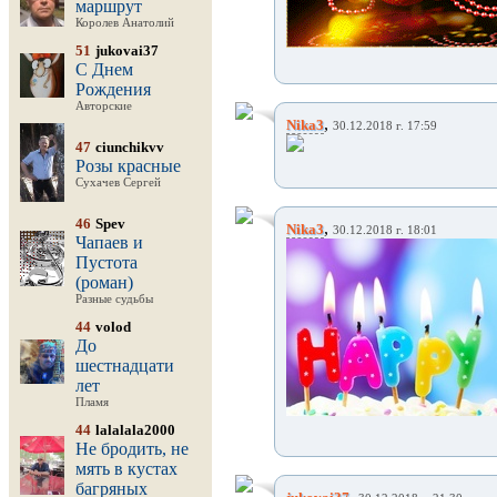
маршрут
Королев Анатолий
51
jukovai37
С Днем
Рождения
Авторские
,
Nika3
30.12.2018 г. 17:59
47
ciunchikvv
Розы красные
Сухачев Сергей
46
Spev
,
Nika3
30.12.2018 г. 18:01
Чапаев и
Пустота
(роман)
Разные судьбы
44
volod
До
шестнадцати
лет
Пламя
44
lalalala2000
Не бродить, не
мять в кустах
багряных
,