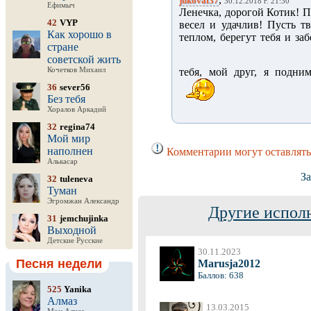
jukovai37
30.12.2018 г. 21:30
Ефимыч
Ленечка, дорогой Котик! П
42
VYP
весел и удачлив! Пусть 
Как хорошо в
теплом, берегут тебя и заб
стране
советской жить
Кочетков Михаил
тебя, мой друг, я подни
36
sever56
Без тебя
Хоралов Аркадий
32
regina74
Мой мир
наполнен
Комментарии могут оставлять
Алькасар
За
32
tuleneva
Туман
Эгромжан Александр
Другие испол
31
jemchujinka
Выходной
Детские Русские
30.11.2023
Песня недели
Marusja2012
Баллов: 638
525
Yanika
Алмаз
13.03.2015