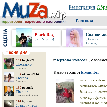
Регистрация
Обра
Главная
Black Dog
Солнце мо
(Led Zeppelin)
(Овсиенко
Татьяна)
Песня дня
«
Чертово колесо
» (Магомае
151
bagira70
Доказано
Земфира
Кавер-версия от
kremenber
134
akmira2814
Искала
День рождения
Земфира
осталось мног
130
popurik
Был ли счастл
Позови
Тирольский Вадим
кто придумае
114
igorded
терял я на то
Я научу тебя