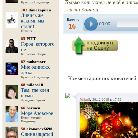
Только вот успел не всё в эт
Кузьмин Владимир
жизни данной...
103
dimakapitan
Дивись же,
Баллов:
какими мы
00:00
16
стали!
Пикник
85
PITT
Город, которого
нет
Корнелюк Игорь
82
muhomorr
Мне одиноко,
детка
Комментарии пользователей 
Кузьмин Владимир
68
milana18
Там, где клён
шумит
,
Nika3
30.12.2018 г. 17:59
Дроздов Сергей
66
barmen
Море Азовское
Бажиновский
Владимир
58
akononov6690
Одиннадцатый