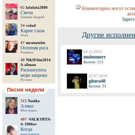
62
lalalala2000
Комментарии могут остав
Свеча
акт
Гранкин Андрей
Зарег
54
volod
Карие глаза
Другие исполнен
Ахра
47
mranatolm
Осенняя роса
03.12.2022
Романсы
muhomorr
40
NikSFilm2014
Баллов: 113
&
silman
Раскинулось
море широко
22.07.2019
Русские
gitara40
Баллов: 51
Песня недели
515
Yanika
Алмаз
Мон Алиса
407
-VALKYRYA-
&
1966av
Когда
погаснут