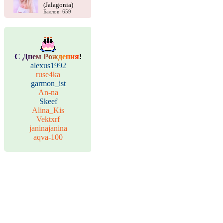
(Jalagonia)
Баллов: 659
С
Д
н
е
м
Р
о
ж
д
е
н
и
я
!
alexus1992
ruse4ka
garmon_ist
An-na
Skeef
Alina_Kis
Vektxrf
janinajanina
aqva-100