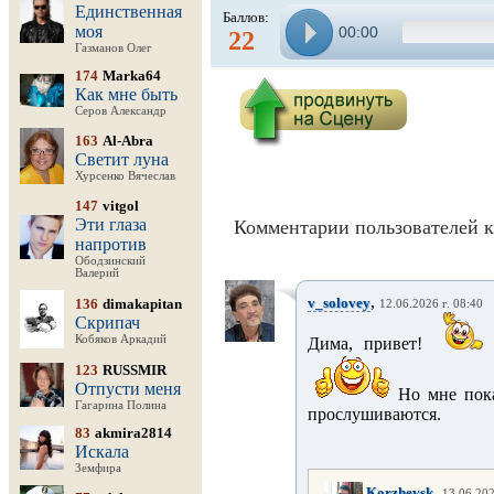
Единственная
Баллов:
моя
00:00
22
Газманов Олег
174
Marka64
Как мне быть
Серов Александр
163
Al-Abra
Светит луна
Хурсенко Вячеслав
147
vitgol
Эти глаза
Комментарии пользователей к
напротив
Ободзинский
Валерий
,
v_solovey
136
dimakapitan
12.06.2026 г. 08:40
Скрипач
Кобяков Аркадий
Дима, привет!
П
123
RUSSMIR
Отпусти меня
Но мне пока
Гагарина Полина
прослушиваются.
83
akmira2814
Искала
Земфира
,
Korzhevsk
13.06.202