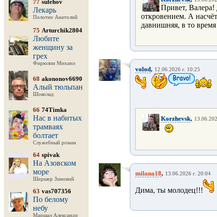
77
sulehov
Привет, Валера!
Лекарь
откровением. А насчёт
Полотно Анатолий
давнишняя, в то время
75
Arturchik2804
Любите
женщину за
грех
Фирюлин Михаил
,
volod
12.06.2026 г. 10:25
68
akononov6690
Алый тюльпан
Шоколад
66
74Timka
Нас в набитых
,
Korzhevsk
13.06.202
трамваях
болтает
Служебный роман
64
spivak
На Азовском
море
,
milana18
13.06.2026 г. 20:04
Шершер Зиновий
Дима, ты молодец!!!
63
vas707356
По белому
небу
Маршал Александр