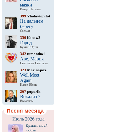
маяки
Влади Наталья
399
Vladavtopilot
На дальнем
берегу
Сармат
350
ifanow2
Город
Кукин Юрий
342
tumantho1
Аве, Мария
Светикова Светлана
323
Marinajazz
Well Meet
Again
Karen Elson
267
popurik
Вокализ 7
Вокализы
Песня месяца
Июль 2026 года
Крылья моей
любви