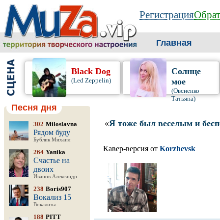
Регистрация
Обрат
Главная
Black Dog
Солнце
(Led Zeppelin)
мое
(Овсиенко
Татьяна)
Песня дня
«
Я тоже был веселым и бес
302
Miloslavna
Рядом буду
Бублик Михаил
Кавер-версия от
Korzhevsk
264
Yanika
Счастье на
двоих
Иванов Александр
238
Boris907
Вокализ 15
Вокализы
188
PITT