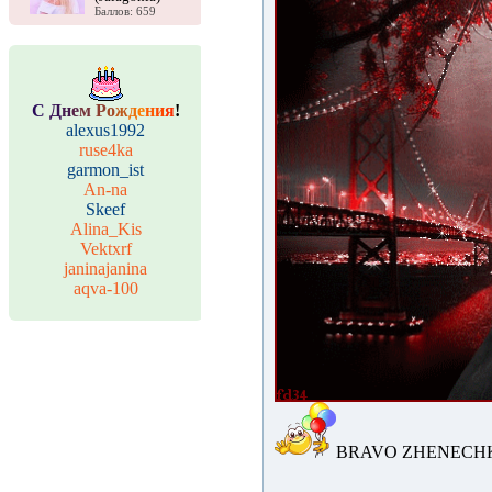
Баллов: 659
С
Д
н
е
м
Р
о
ж
д
е
н
и
я
!
alexus1992
ruse4ka
garmon_ist
An-na
Skeef
Alina_Kis
Vektxrf
janinajanina
aqva-100
BRAVO ZHENECHKA