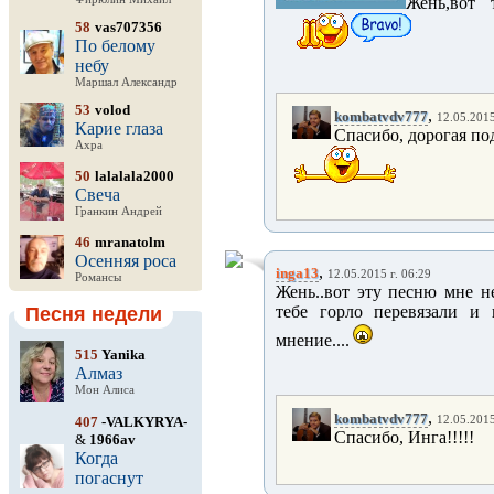
Жень,вот 
58
vas707356
По белому
небу
Маршал Александр
53
volod
,
kombatvdv777
12.05.2015
Карие глаза
Спасибо, дорогая под
Ахра
50
lalalala2000
Свеча
Гранкин Андрей
46
mranatolm
Осенняя роса
,
inga13
12.05.2015 г. 06:29
Романсы
Жень..вот эту песню мне не
тебе горло перевязали и 
Песня недели
мнение....
515
Yanika
Алмаз
Мон Алиса
,
kombatvdv777
407
-VALKYRYA-
12.05.2015
Спасибо, Инга!!!!!
&
1966av
Когда
погаснут