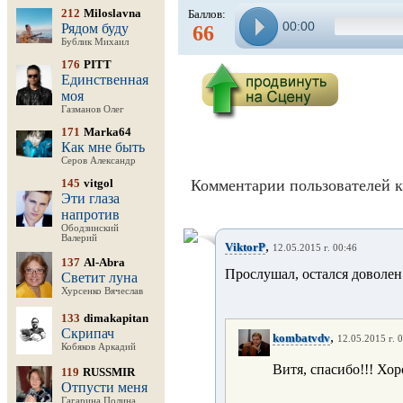
212
Miloslavna
Баллов:
00:00
Рядом буду
66
Бублик Михаил
176
PITT
Единственная
моя
Газманов Олег
171
Marka64
Как мне быть
Серов Александр
145
vitgol
Комментарии пользователей к
Эти глаза
напротив
Ободзинский
Валерий
,
ViktorP
12.05.2015 г. 00:46
137
Al-Abra
Прослушал, остался доволен
Светит луна
Хурсенко Вячеслав
133
dimakapitan
Скрипач
,
kombatvdv
12.05.2015 г. 
Кобяков Аркадий
Витя, спасибо!!! Хор
119
RUSSMIR
Отпусти меня
Гагарина Полина