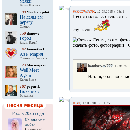
маяки
Влади Наталья
,
WKC7WA7K
399
Vladavtopilot
12.05.2015 г. 08:11
Песня настолько тёплая и л
На дальнем
берегу
Сармат
слушаешь !
350
ifanow2
Город
Кукин Юрий
342
tumantho1
Аве, Мария
Светикова Светлана
323
Marinajazz
,
kombatvdv777
12.05.2015
Well Meet
Again
Наташ, большое спас
Karen Elson
267
popurik
Вокализ 7
Вокализы
,
ILVI
12.05.2015 г. 11:25
Песня месяца
Июль 2026 года
Крылья моей
любви
(Jalagonia)