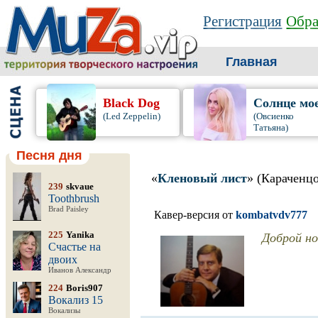
Регистрация
Обра
Главная
Black Dog
Солнце мо
(Led Zeppelin)
(Овсиенко
Татьяна)
Песня дня
«
Кленовый лист
» (Караченц
239
skvaue
Toothbrush
Brad Paisley
Кавер-версия от
kombatvdv777
Доброй но
225
Yanika
Счастье на
двоих
Иванов Александр
224
Boris907
Вокализ 15
Вокализы