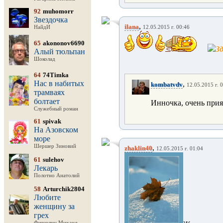
92
muhomorr
Звездочка
,
ilana
НайдИ
12.05.2015 г. 00:46
65
akononov6690
Зд
Алый тюльпан
Шоколад
64
74Timka
Нас в набитых
,
kombatvdv
12.05.2015 г. 
трамваях
болтает
Инночка, очень прия
Служебный роман
61
spivak
На Азовском
море
Шершер Зиновий
,
zhaklin40
12.05.2015 г. 01:04
61
sulehov
Лекарь
Полотно Анатолий
58
Arturchik2804
Любите
женщину за
грех
Фирюлин Михаил